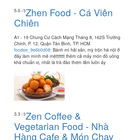
Zhen Food - Cá Viên
5.0
/ 5
Chiên
A1 - 19 Chung Cư Cách Mạng Tháng 8, 162S Trường
Chinh, P. 12, Quận Tân Bình, TP. HCM
foodee_9e6b0d08
:
Bánh mì hải sản, mỳ trộn hà nội ở
đây làm mình mê mệttttttt thêm cả mấy món đồ uống
khá chuẩn vị, nhất là trà đào thơm lắm luôn ấy
Zen Coffee &
3.3
/ 5
Vegetarian Food - Nhà
Hàng Cafe & Món Chay