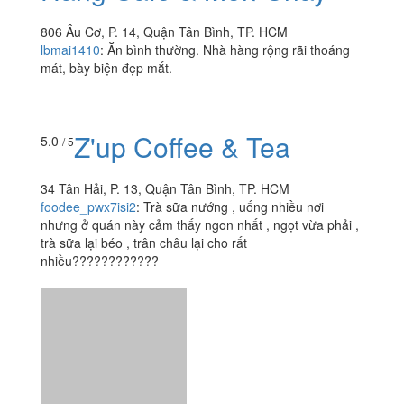
806 Âu Cơ, P. 14, Quận Tân Bình, TP. HCM
lbmai1410
:
Ăn bình thường. Nhà hàng rộng rãi thoáng
mát, bày biện đẹp mắt.
Z'up Coffee & Tea
5.0
/ 5
34 Tân Hải, P. 13, Quận Tân Bình, TP. HCM
foodee_pwx7isi2
:
Trà sữa nướng , uống nhiều nơi
nhưng ở quán này cảm thấy ngon nhất , ngọt vừa phải ,
trà sữa lại béo , trân châu lại cho rất
nhiều????????????