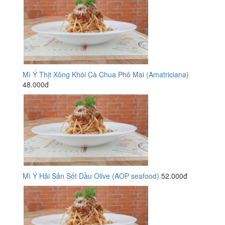
Mì Ý Thịt Xông Khói Cà Chua Phô Mai (Amatriciana)
48.000đ
Mì Ý Hải Sản Sốt Dầu Olive (AOP seafood)
52.000đ