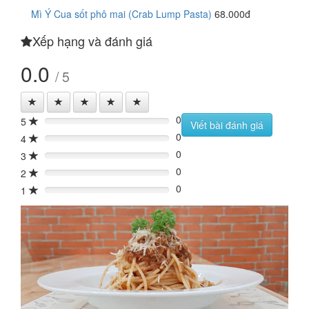
Mì Ý Cua sốt phô mai (Crab Lump Pasta)
68.000đ
Xếp hạng và đánh giá
0.0
/ 5
0
5
0%
Viết bài đánh giá
0
4
0%
0
3
0%
0
2
0%
0
1
0%