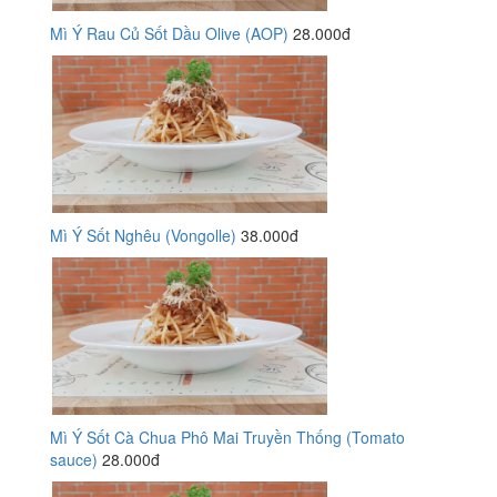
Mì Ý Rau Củ Sốt Dầu Olive (AOP)
28.000đ
Mì Ý Sốt Nghêu (Vongolle)
38.000đ
Mì Ý Sốt Cà Chua Phô Mai Truyền Thống (Tomato
sauce)
28.000đ