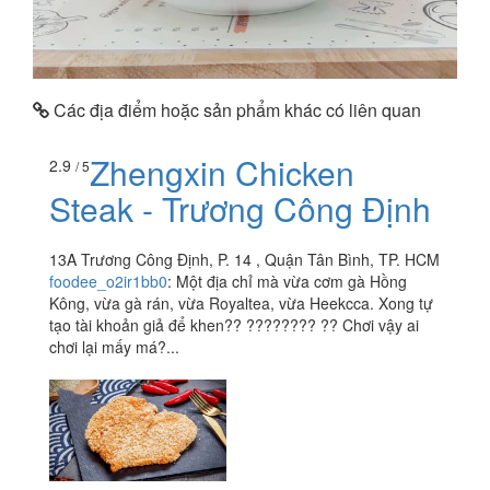
Các địa điểm hoặc sản phẩm khác có liên quan
Zhengxin Chicken
2.9
/ 5
Steak - Trương Công Định
13A Trương Công Định, P. 14 , Quận Tân Bình, TP. HCM
foodee_o2ir1bb0
:
Một địa chỉ mà vừa cơm gà Hồng
Kông, vừa gà rán, vừa Royaltea, vừa Heekcca. Xong tự
tạo tài khoản giả để khen?? ???????? ?? Chơi vậy ai
chơi lại mấy má?...