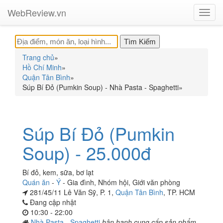
WebReview.vn
Toggl
navig
Trang chủ
»
Hồ Chí Minh
»
Quận Tân Bình
»
Súp Bí Đỏ (Pumkin Soup) - Nhà Pasta - Spaghetti
»
Súp Bí Đỏ (Pumkin
Soup) - 25.000đ
Bí đỏ, kem, sữa, bơ lạt
Quán ăn
-
Ý
-
Gia đình
,
Nhóm hội
,
Giới văn phòng
281/45/11 Lê Văn Sỹ, P. 1,
Quận Tân Bình
, TP. HCM
Đang cập nhật
10:30 - 22:00
Nhà Pasta - Spaghetti
hân hạnh cung cấp sản phẩm