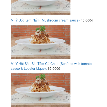
Mì Ý Sốt Kem Nấm (Mushroom cream sauce)
48.000đ
Mì Ý Hải Sản Sốt Tôm Cà Chua (Seafood with tomato
sauce & Lobster bique).
62.000đ