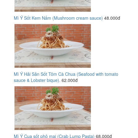
Mì Ý Sốt Kem Nấm (Mushroom cream sauce)
48.000đ
Mì Ý Hải Sản Sốt Tôm Cà Chua (Seafood with tomato
sauce & Lobster bique).
62.000đ
Mì Ý Cua sốt phô mai (Crab Lump Pasta)
68.000đ