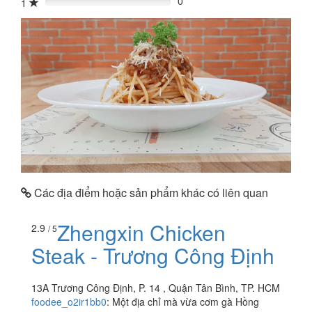
0
1
0%
Các địa điểm hoặc sản phẩm khác có liên quan
Zhengxin Chicken
2.9
/ 5
Steak - Trương Công Định
13A Trương Công Định, P. 14 , Quận Tân Bình, TP. HCM
foodee_o2ir1bb0
:
Một địa chỉ mà vừa cơm gà Hồng