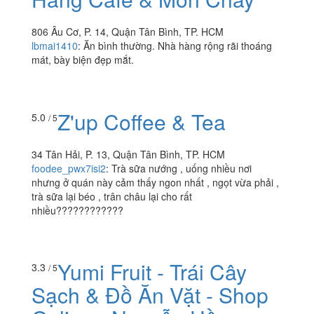
Zen Coffee &
3.3
/ 5
Vegetarian Food - Nhà
Hàng Cafe & Món Chay
806 Âu Cơ, P. 14, Quận Tân Bình, TP. HCM
lbmai1410
:
Ăn bình thường. Nhà hàng rộng rãi thoáng
mát, bày biện đẹp mắt.
Z'up Coffee & Tea
5.0
/ 5
34 Tân Hải, P. 13, Quận Tân Bình, TP. HCM
foodee_pwx7isi2
:
Trà sữa nướng , uống nhiều nơi
nhưng ở quán này cảm thấy ngon nhất , ngọt vừa phải ,
trà sữa lại béo , trân châu lại cho rất
nhiều????????????