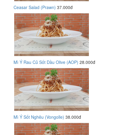
Ceasar Salad (Prawn)
37.000đ
Mì Ý Rau Củ Sốt Dầu Olive (AOP)
28.000đ
Mì Ý Sốt Nghêu (Vongolle)
38.000đ