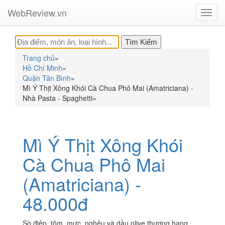
WebReview.vn
Toggl
navig
Trang chủ
»
Hồ Chí Minh
»
Quận Tân Bình
»
Mì Ý Thịt Xông Khói Cà Chua Phô Mai (Amatriciana) -
Nhà Pasta - Spaghetti
»
Mì Ý Thịt Xông Khói
Cà Chua Phô Mai
(Amatriciana) -
48.000đ
Sò điệp, tôm, mực, nghêu và dầu olive thượng hạng