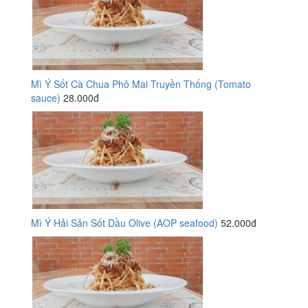
Mì Ý Sốt Cà Chua Phô Mai Truyền Thống (Tomato
sauce)
28.000đ
Mì Ý Hải Sản Sốt Dầu Olive (AOP seafood)
52.000đ