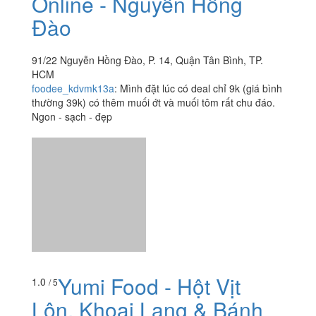
Yumi Fruit - Trái Cây
3.3
/ 5
Sạch & Đồ Ăn Vặt - Shop
Online - Nguyễn Hồng
Đào
91/22 Nguyễn Hồng Đào, P. 14, Quận Tân Bình, TP.
HCM
foodee_kdvmk13a
:
Mình đặt lúc có deal chỉ 9k (giá bình
thường 39k) có thêm muối ớt và muối tôm rất chu đáo.
Ngon - sạch - đẹp
Yumi Food - Hột Vịt
1.0
/ 5
Lộn, Khoai Lang & Bánh
Tráng - Nguyễn Hồng Đào