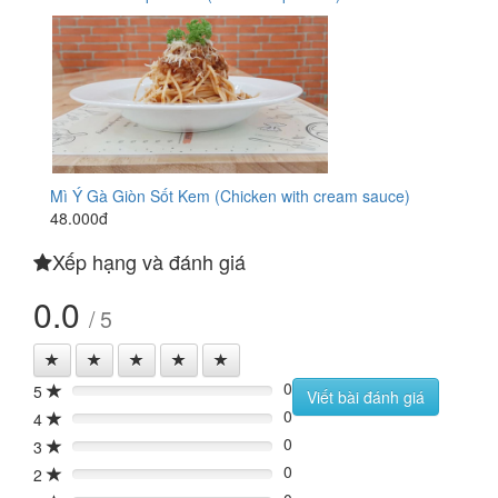
Mì Ý Gà Giòn Sốt Kem (Chicken with cream sauce)
48.000đ
Xếp hạng và đánh giá
0.0
/ 5
0
5
0%
Viết bài đánh giá
0
4
0%
0
3
0%
0
2
0%