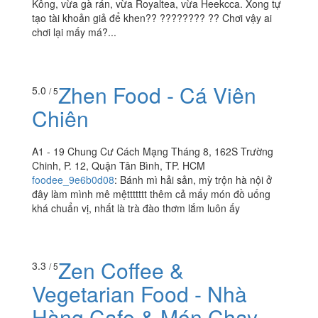
Kông, vừa gà rán, vừa Royaltea, vừa Heekcca. Xong tự
tạo tài khoản giả để khen?? ???????? ?? Chơi vậy ai
chơi lại mấy má?...
Zhen Food - Cá Viên
5.0
/ 5
Chiên
A1 - 19 Chung Cư Cách Mạng Tháng 8, 162S Trường
Chinh, P. 12, Quận Tân Bình, TP. HCM
foodee_9e6b0d08
:
Bánh mì hải sản, mỳ trộn hà nội ở
đây làm mình mê mệttttttt thêm cả mấy món đồ uống
khá chuẩn vị, nhất là trà đào thơm lắm luôn ấy