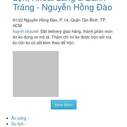
91/22 Nguyễn Hồng Đào, P. 14, Quận Tân Bình, TP.
HCM
huynh.chau94
:
Đặt delivery giao hàng, thành phần món
ăn ko đúng vs mô tả. Thậm chí mì ko được trộn sốt mà
ko còn ko có sốt kèm theo để trộn.
Xem thêm
Ăn uống
-
Du lịch
-
Cưới hỏi
-
Làm đẹp
-
Vui chơi
-
Mua sắm
-