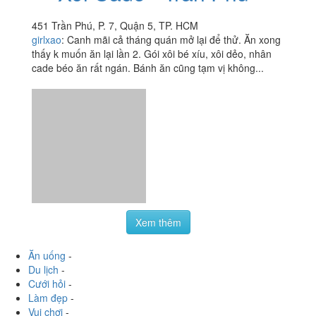
451 Trần Phú, P. 7, Quận 5, TP. HCM
girlxao
:
Canh mãi cả tháng quán mở lại để thử. Ăn xong
thấy k muốn ăn lại lần 2. Gói xôi bé xíu, xôi dẻo, nhân
cade béo ăn rất ngán. Bánh ăn cũng tạm vị không...
Xem thêm
Ăn uống
-
Du lịch
-
Cưới hỏi
-
Làm đẹp
-
Vui chơi
-