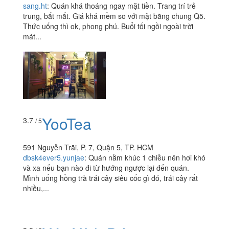
sang.ht
:
Quán khá thoáng ngay mặt tiền. Trang trí trẻ
trung, bắt mắt. Giá khá mềm so với mặt bằng chung Q5.
Thức uống thì ok, phong phú. Buổi tối ngồi ngoài trời
mát...
YooTea
3.7
/ 5
591 Nguyễn Trãi, P. 7, Quận 5, TP. HCM
dbsk4ever5.yunjae
:
Quán nằm khúc 1 chiều nên hơi khó
và xa nếu bạn nào đi từ hướng ngược lại đến quán.
Mình uống hồng trà trái cây siêu cốc gì đó, trái cây rất
nhiều,...