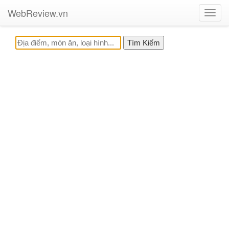
WebReview.vn
Toggl
navig