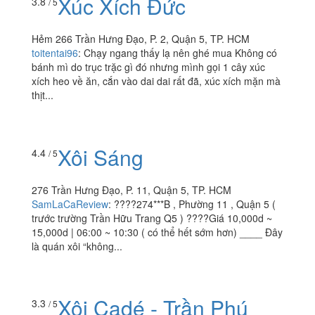
Xúc Xích Đức
3.8
/ 5
Hẻm 266 Trần Hưng Đạo, P. 2, Quận 5, TP. HCM
toitentai96
:
Chạy ngang thấy lạ nên ghé mua Không có
bánh mì do trục trặc gì đó nhưng mình gọi 1 cây xúc
xích heo về ăn, cắn vào dai dai rất đã, xúc xích mặn mà
thịt...
Xôi Sáng
4.4
/ 5
276 Trần Hưng Đạo, P. 11, Quận 5, TP. HCM
SamLaCaReview
:
????274***B , Phường 11 , Quận 5 (
trước trường Trần Hữu Trang Q5 ) ????Giá 10,000d ~
15,000d | 06:00 ~ 10:30 ( có thể hết sớm hơn) ____ Đây
là quán xôi “không...
Xôi Cadé - Trần Phú
3.3
/ 5