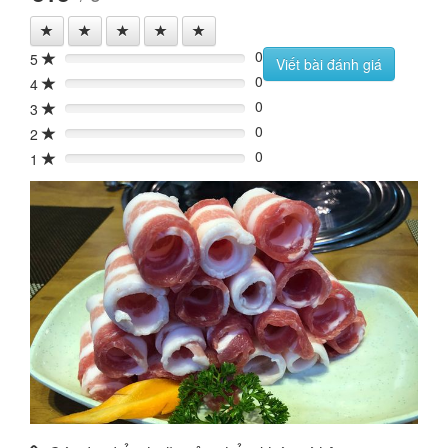
0
5
0%
Viết bài đánh giá
0
4
0%
0
3
0%
0
2
0%
0
1
0%