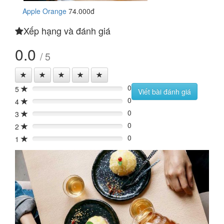
Apple Orange
74.000đ
Xếp hạng và đánh giá
0.0
/ 5
0
5
0%
Viết bài đánh giá
0
4
0%
0
3
0%
0
2
0%
0
1
0%