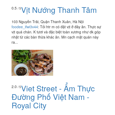
Vịt Nướng Thanh Tâm
0.5
/ 5
103 Nguyễn Trãi, Quận Thanh Xuân, Hà Nội
foodee_ifwi3v44
:
Tối htr m có đặt vịt ở đây ăn. Thực sự
vịt quá chán. K tươi và đặc biệt toàn xương như dk góp
nhặt từ các bàn thừa khác ăn. Mn cạch mặt quán này
ra...
Viet Street - Ẩm Thực
2.0
/ 5
Đường Phố Việt Nam -
Royal City