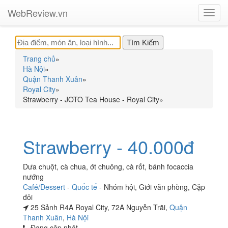
WebReview.vn
Toggl
navig
Trang chủ
»
Hà Nội
»
Quận Thanh Xuân
»
Royal City
»
Strawberry - JOTO Tea House - Royal City
»
Strawberry - 40.000đ
Dưa chuột, cà chua, ớt chuông, cà rốt, bánh focaccia
nướng
Café/Dessert
-
Quốc tế
-
Nhóm hội
,
Giới văn phòng
,
Cặp
đôi
25 Sảnh R4A Royal City, 72A Nguyễn Trãi,
Quận
Thanh Xuân
,
Hà Nội
Đang cập nhật