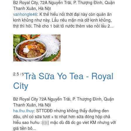
B2 Royal City, 72A Nguyễn Trãi, P. Thượng Đình, Quận
Thanh Xuân, Hà Nội
vanhongle46
:
K thể hiểu nổi thời đại này còn quán ăn
kinh khủng như này. Lẩu riêu mặn mà dở kinh khủng,
thịt thì hôi. Thề cho 1 bát tô nước thêm vào nồi lẩu 2...
Trà Sữa Yo Tea - Royal
2.5
/ 5
City
B2 Royal City 72A Nguyễn Trãi, P. Thượng Đình, Quận
Thanh Xuân, Hà Nội
ha.thu.thuy
:
STTCĐĐ nhưng không thấy đường đen
đâu, chỉ có sữa tươi + tc nhạt hơn sữa đóng hộp chả
hiểu sao huhu :((((( mặc dù đã dc go viet KM nhưng với
giá tiền bỏ...