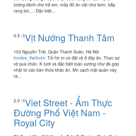
tượng dành cho trẻ em, mấy đồ ăn vặt như kem, bắp
rang bơ,.... Đặc biệt...
Vịt Nướng Thanh Tâm
0.5
/ 5
103 Nguyễn Trãi, Quận Thanh Xuân, Hà Nội
foodee_ifwi3v44
:
Tối htr m có đặt vịt ở đây ăn. Thực sự
vịt quá chán. K tươi và đặc biệt toàn xương như dk góp
nhặt từ các bàn thừa khác ăn. Mn cạch mặt quán này
ra...
Viet Street - Ẩm Thực
2.0
/ 5
Đường Phố Việt Nam -
Royal City