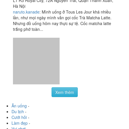
L1 R3 Royal City, 72A Nguyễn Trãi, Quận Thanh Xuân,
Hà Nội
naruto.kanade
:
Mình uống ở Tous Les Jour khá nhiều
lần, như mọi ngày mình vẫn gọi cốc Trà Matcha Latte.
Nhưng đồ uống hôm nay thực sự tệ. Cốc matcha latte
trắng phớ toàn...
Xem thêm
Ăn uống
-
Du lịch
-
Cưới hỏi
-
Làm đẹp
-
Vui chơi
-