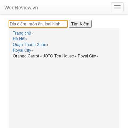
WebReview.vn
Toggl
navig
Trang chủ
»
Hà Nội
»
Quận Thanh Xuân
»
Royal City
»
Orange Carrot - JOTO Tea House - Royal City
»