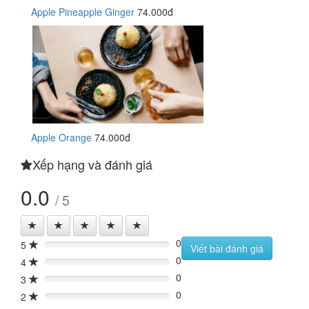
Apple Pineapple Ginger
74.000đ
Apple Orange
74.000đ
Xếp hạng và đánh giá
0.0
/ 5
0
5
0%
Viết bài đánh giá
0
4
0%
0
3
0%
0
2
0%