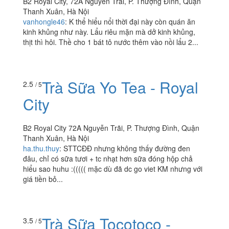
B2 Royal City, 72A Nguyễn Trãi, P. Thượng Đình, Quận
Thanh Xuân, Hà Nội
vanhongle46
:
K thể hiểu nổi thời đại này còn quán ăn
kinh khủng như này. Lẩu riêu mặn mà dở kinh khủng,
thịt thì hôi. Thề cho 1 bát tô nước thêm vào nồi lẩu 2...
Trà Sữa Yo Tea - Royal
2.5
/ 5
City
B2 Royal City 72A Nguyễn Trãi, P. Thượng Đình, Quận
Thanh Xuân, Hà Nội
ha.thu.thuy
:
STTCĐĐ nhưng không thấy đường đen
đâu, chỉ có sữa tươi + tc nhạt hơn sữa đóng hộp chả
hiểu sao huhu :((((( mặc dù đã dc go viet KM nhưng với
giá tiền bỏ...
Trà Sữa Tocotoco -
3.5
/ 5