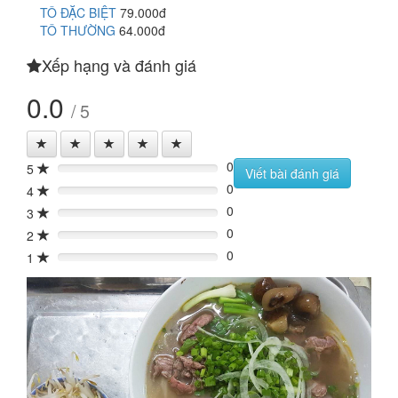
TÔ ĐẶC BIỆT
79.000đ
TÔ THƯỜNG
64.000đ
Xếp hạng và đánh giá
0.0
/ 5
0
5
0%
Viết bài đánh giá
0
4
0%
0
3
0%
0
2
0%
0
1
0%