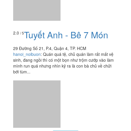
Tuyết Anh - Bê 7 Món
2.0
/ 5
29 Đường Số 21, P.4, Quận 4, TP. HCM
hanoi_noibuon
:
Quán quá tệ, chủ quán làm rất mất vệ
sinh, đang ngồi thì có một bọn như trộm cướp vào làm
mình run quá nhưng nhìn kỹ ra là con bà chủ về chửi
bới tùm...
Xem thêm
Ăn uống
-
Du lịch
-
Cưới hỏi
-
Làm đẹp
-
Vui chơi
-
Mua sắm
-
Giáo dục
-
Dịch vụ