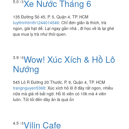
Xe Nước Tháng 6
5.0
/ 5
135 Đường Số 45, P. 5, Quận 4, TP. HCM
tuyttrinhtrnth1244014546
:
Chỉ đơn giản là thích, trà
ngon, giá hạt dẻ. Lại ngay gần nhà , đi học về là lại ghé
qua mua ly trà như thói quen.
Wow! Xúc Xích & Hồ Lô
3.9
/ 5
Nướng
545 Lô R Đường 20 Thước, P. 9, Quận 4, TP. HCM
trangnguyen5368
:
Xúc xích hồ lô ở đây rất ngon, nhiều
nữa mà giá rẻ bất ngờ. Hồ lô xiên có 10k mà 4 viên
luôn. Tối tối đến đây ăn là quá ổn