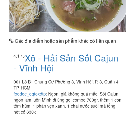
Các địa điểm hoặc sản phẩm khác có liên quan
Xô - Hải Sản Sốt Cajun
4.1
/ 5
- Vĩnh Hội
001 Lô B1 Chung Cư Phường 3, Vĩnh Hội, P. 3, Quận 4,
TP. HCM
foodee_oqtoxdtp
:
Ngon, giá không quá mắc. Sốt Cajun
ngon lắm luôn Mình đi 3ng gọi combo 700gr, thêm 1 con
tôm hùm, 1 phần vẹn xanh, 1 chai nước suối mà tổng
hết có 630k