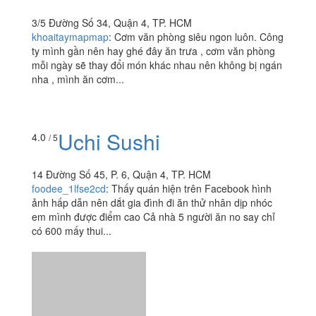
Vilin Cafe
4.5
/ 5
3/5 Đường Số 34, Quận 4, TP. HCM
khoaitaymapmap
:
Cơm văn phòng siêu ngon luôn. Công
ty mình gần nên hay ghé đây ăn trưa , cơm văn phòng
mỗi ngày sẽ thay đổi món khác nhau nên không bị ngán
nha , mình ăn cơm...
Uchi Sushi
4.0
/ 5
14 Đường Số 45, P. 6, Quận 4, TP. HCM
foodee_1lfse2cd
:
Thấy quán hiện trên Facebook hình
ảnh hấp dẫn nên dắt gia đình đi ăn thử nhân dịp nhóc
em mình được điểm cao Cả nhà 5 người ăn no say chỉ
có 600 mấy thui...