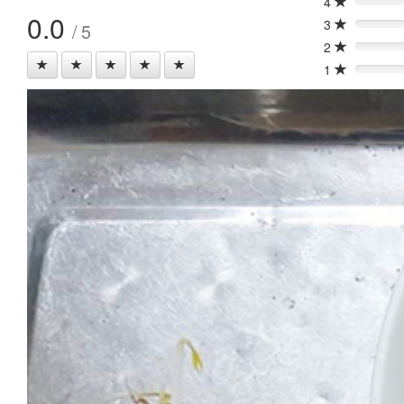
4
0%
0.0
3
/ 5
0%
2
0%
1
0%