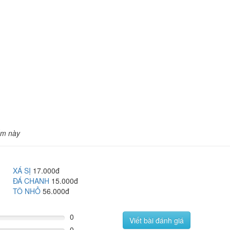
ẩm này
XÁ SỊ
17.000đ
ĐÁ CHANH
15.000đ
TÔ NHỎ
56.000đ
0
Viết bài đánh giá
0