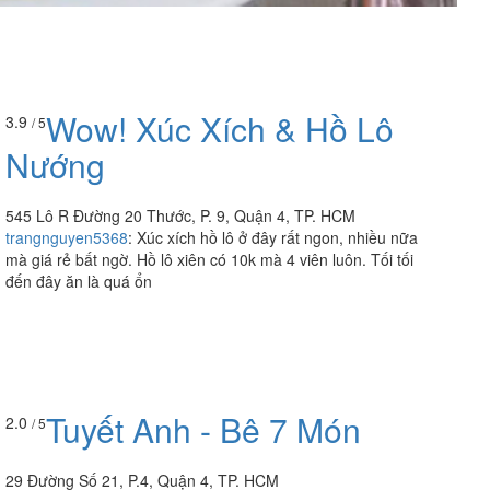
Wow! Xúc Xích & Hồ Lô
3.9
/ 5
Nướng
545 Lô R Đường 20 Thước, P. 9, Quận 4, TP. HCM
trangnguyen5368
:
Xúc xích hồ lô ở đây rất ngon, nhiều nữa
mà giá rẻ bất ngờ. Hồ lô xiên có 10k mà 4 viên luôn. Tối tối
đến đây ăn là quá ổn