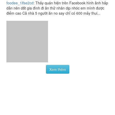
Uchi Sushi
4.0
/ 5
14 Đường Số 45, P. 6, Quận 4, TP. HCM
foodee_1lfse2cd
:
Thấy quán hiện trên Facebook hình ảnh hấp
dẫn nên dắt gia đình đi ăn thử nhân dịp nhóc em mình được
điểm cao Cả nhà 5 người ăn no say chỉ có 600 mấy thui...
Xem thêm