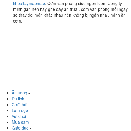
Vilin Cafe
4.5
/ 5
3/5 Đường Số 34, Quận 4, TP. HCM
khoaitaymapmap
:
Cơm văn phòng siêu ngon luôn. Công ty
mình gần nên hay ghé đây ăn trưa , cơm văn phòng mỗi ngày
sẽ thay đổi món khác nhau nên không bị ngán nha , mình ăn
cơm...
Ăn uống
-
Du lịch
-
Cưới hỏi
-
Làm đẹp
-
Vui chơi
-
Mua sắm
-
Giáo dục
-
Dịch vụ