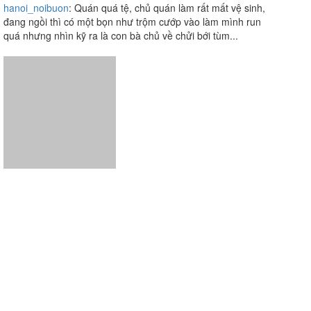
Tuyết Anh - Bê 7 Món
2.0
/ 5
29 Đường Số 21, P.4, Quận 4, TP. HCM
hanoi_noibuon
:
Quán quá tệ, chủ quán làm rất mất vệ sinh,
đang ngồi thì có một bọn như trộm cướp vào làm mình run
quá nhưng nhìn kỹ ra là con bà chủ về chửi bới tùm...