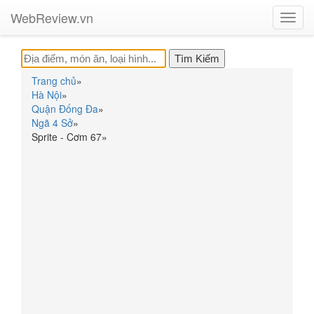
WebReview.vn
Toggl
navig
Trang chủ
»
Hà Nội
»
Quận Đống Đa
»
Ngã 4 Sở
»
Sprite - Cơm 67
»