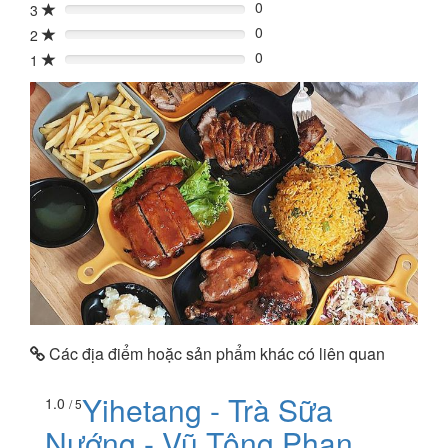
0
3
0%
0
2
0%
0
1
0%
Các địa điểm hoặc sản phẩm khác có liên quan
Yihetang - Trà Sữa
1.0
/ 5
Nướng - Vũ Tông Phan