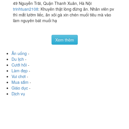
Nội
Huong3436
:
Sáng sớm làm 1 suất xôi cho chắc bụng.
Xôi ở đây ngon lắm nè, xôi xéo thơm mềm, có hàng phi
vàng giòn và cả chà bông bên trên được gói trong lá
chuối đậm...
Xôi Phở Lẩu - Nguyễn
1.0
/ 5
Trãi
49 Nguyễn Trãi, Quận Thanh Xuân, Hà Nội
trinhtuan2108
:
Khuyên thật lòng đừng ăn. Nhân viên pv
thì mắt lườm liếc, ăn xôi gà xin chén muối tiêu mà vào
làm nguyên bát muối hạ
Xem thêm
Ăn uống
-