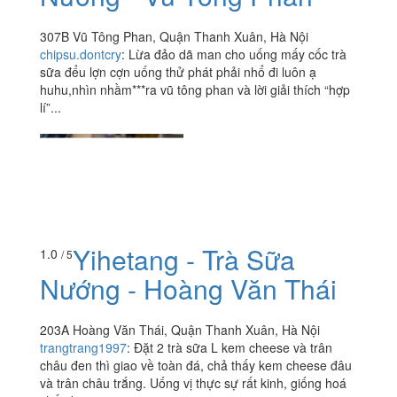
307B Vũ Tông Phan, Quận Thanh Xuân, Hà Nội
chipsu.dontcry
:
Lừa đảo dã man cho uống mấy cốc trà
sữa đểu lợn cợn uống thử phát phải nhổ đi luôn ạ
huhu,nhìn nhầm***ra vũ tông phan và lời giải thích “hợp
lí”...
Yihetang - Trà Sữa
1.0
/ 5
Nướng - Hoàng Văn Thái
203A Hoàng Văn Thái, Quận Thanh Xuân, Hà Nội
trangtrang1997
:
Đặt 2 trà sữa L kem cheese và trân
châu đen thì giao về toàn đá, chả thấy kem cheese đâu
và trân châu trắng. Uống vị thực sự rất kinh, giống hoá