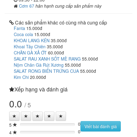
Cơm 67
hân hạnh cung cấp sản phẩm này
Các sản phẩm khác có cùng nhà cung cấp
Fanta
15.000đ
Coca cola
15.000đ
KHOAI LANG KÉN
35.000đ
Khoai Tây Chiên
35.000đ
CHÂN GÀ XẢ ỚT
60.000đ
SALAT RAU XANH SỐT MÈ RANG
55.000đ
Nộm Chân Gà Rút Xương
55.000đ
SALAT RONG BIỂN TRỨNG CUA
55.000đ
Kim Chi
20.000đ
Xếp hạng và đánh giá
0.0
/ 5
0
5
0%
Viết bài đánh giá
0
4
0%