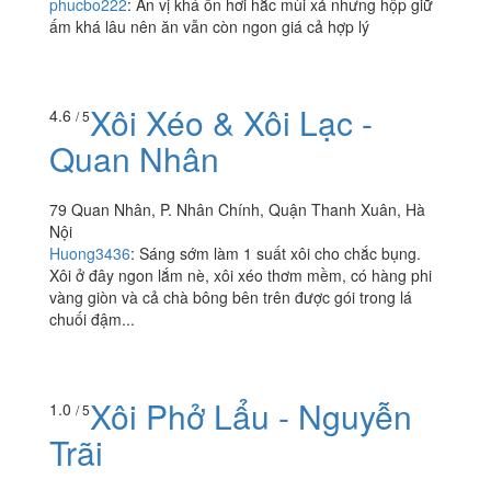
Yêu Mì - Tiệm Mì
4.0
/ 5
Indomee Online - Vương
Thừa Vũ
8 Ngõ 164 Vương Thừa Vũ, Quận Thanh Xuân, Hà Nội
phucbo222
:
Ăn vị khá ổn hơi hắc mùi xả nhưng hộp giữ
ấm khá lâu nên ăn vẫn còn ngon giá cả hợp lý
Xôi Xéo & Xôi Lạc -
4.6
/ 5
Quan Nhân
79 Quan Nhân, P. Nhân Chính, Quận Thanh Xuân, Hà