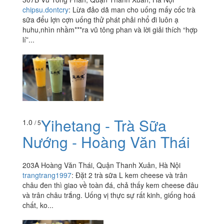
chipsu.dontcry
:
Lừa đảo dã man cho uống mấy cốc trà
sữa đểu lợn cợn uống thử phát phải nhổ đi luôn ạ
huhu,nhìn nhầm***ra vũ tông phan và lời giải thích “hợp
lí”...
Yihetang - Trà Sữa
1.0
/ 5
Nướng - Hoàng Văn Thái
203A Hoàng Văn Thái, Quận Thanh Xuân, Hà Nội
trangtrang1997
:
Đặt 2 trà sữa L kem cheese và trân
châu đen thì giao về toàn đá, chả thấy kem cheese đâu
và trân châu trắng. Uống vị thực sự rất kinh, giống hoá
chất, ko...