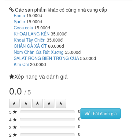
Các sản phẩm khác có cùng nhà cung cấp
Fanta
15.000đ
Sprite
15.000đ
Coca cola
15.000đ
KHOAI LANG KÉN
35.000đ
Khoai Tây Chiên
35.000đ
CHÂN GÀ XẢ ỚT
60.000đ
Nộm Chân Gà Rút Xương
55.000đ
SALAT RONG BIỂN TRỨNG CUA
55.000đ
Kim Chi
20.000đ
Xếp hạng và đánh giá
0.0
/ 5
0
5
0%
Viết bài đánh giá
0
4
0%
0
3
0%
0
2
0%