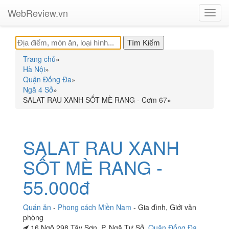
WebReview.vn
Toggl
navig
Trang chủ
»
Hà Nội
»
Quận Đống Đa
»
Ngã 4 Sở
»
SALAT RAU XANH SỐT MÈ RANG - Cơm 67
»
SALAT RAU XANH
SỐT MÈ RANG -
55.000đ
Quán ăn
-
Phong cách Miền Nam
-
Gia đình
,
Giới văn
phòng
16 Ngõ 298 Tây Sơn, P. Ngã Tư Sở,
Quận Đống Đa
,