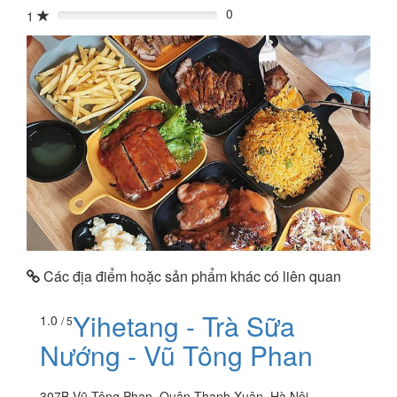
0
1
0%
Các địa điểm hoặc sản phẩm khác có liên quan
Yihetang - Trà Sữa
1.0
/ 5
Nướng - Vũ Tông Phan
307B Vũ Tông Phan, Quận Thanh Xuân, Hà Nội