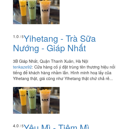
Yihetang - Trà Sữa
1.0
/ 5
Nướng - Giáp Nhất
3B Giáp Nhất, Quận Thanh Xuân, Hà Nội
tenkaze92
:
Cửa hàng cố ý đặt trùng tên thương hiệu nổi
tiếng để khách hàng nhầm lẫn. Hình minh hoạ lấy của
Yihetang thật, giá cũng như Yihetang thật chứ chả rẻ...
Yêu Mì - Tiệm Mì
4.0
/ 5