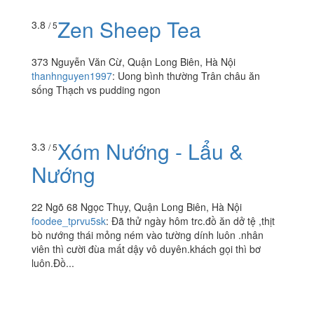
Zen Sheep Tea
3.8
/ 5
373 Nguyễn Văn Cừ, Quận Long Biên, Hà Nội
thanhnguyen1997
:
Uong bình thường Trân châu ăn
sống Thạch vs pudding ngon
Xóm Nướng - Lẩu &
3.3
/ 5
Nướng
22 Ngõ 68 Ngọc Thụy, Quận Long Biên, Hà Nội
foodee_tprvu5sk
:
Đã thử ngày hôm trc.đồ ăn dở tệ ,thịt
bò nướng thái mỏng ném vào tường dính luôn .nhân
viên thì cười đùa mất dậy vô duyên.khách gọi thì bơ