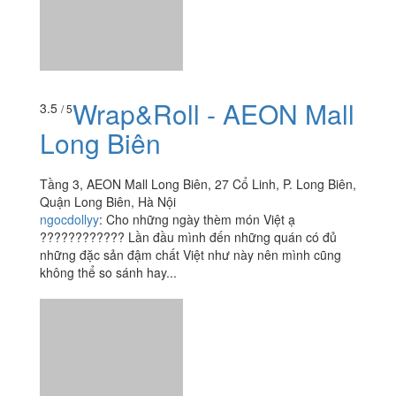
Wrap&Roll - AEON Mall
3.5
/ 5
Long Biên
Tầng 3, AEON Mall Long Biên, 27 Cổ Linh, P. Long Biên,
Quận Long Biên, Hà Nội
ngocdollyy
:
Cho những ngày thèm món Việt ạ
???????????? Lần đầu mình đến những quán có đủ
những đặc sản đậm chất Việt như này nên mình cũng
không thể so sánh hay...
Xem thêm
Ăn uống
-
Du lịch
-
Cưới hỏi
-
Làm đẹp
-
Vui chơi
-