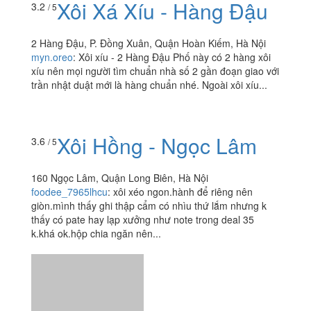
luôn.Đồ...
Xôi Xá Xíu - Hàng Đậu
3.2
/ 5
2 Hàng Đậu, P. Đồng Xuân, Quận Hoàn Kiếm, Hà Nội
myn.oreo
:
Xôi xíu - 2 Hàng Đậu Phố này có 2 hàng xôi
xíu nên mọi người tìm chuẩn nhà số 2 gần đoạn giao với
trần nhật duật mới là hàng chuẩn nhé. Ngoài xôi xíu...
Xôi Hồng - Ngọc Lâm
3.6
/ 5
160 Ngọc Lâm, Quận Long Biên, Hà Nội
foodee_7965lhcu
:
xôi xéo ngon.hành để riêng nên
giòn.mình thấy ghi thập cẩm có nhìu thứ lắm nhưng k
thấy có pate hay lạp xưởng như note trong deal 35
k.khá ok.hộp chia ngăn nên...