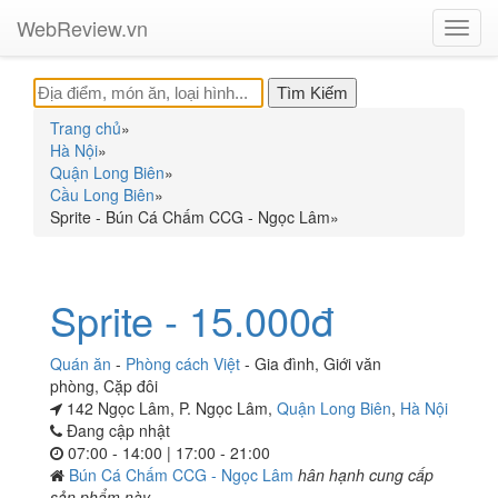
WebReview.vn
Toggl
navig
Trang chủ
»
Hà Nội
»
Quận Long Biên
»
Cầu Long Biên
»
Sprite - Bún Cá Chấm CCG - Ngọc Lâm
»
Sprite - 15.000đ
Quán ăn
-
Phòng cách Việt
-
Gia đình
,
Giới văn
phòng
,
Cặp đôi
142 Ngọc Lâm, P. Ngọc Lâm,
Quận Long Biên
,
Hà Nội
Đang cập nhật
07:00 - 14:00 | 17:00 - 21:00
Bún Cá Chấm CCG - Ngọc Lâm
hân hạnh cung cấp
sản phẩm này