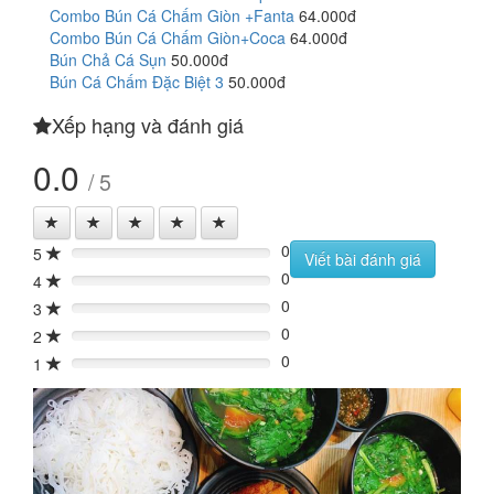
Combo Bún Cá Chấm Giòn +Fanta
64.000đ
Combo Bún Cá Chấm Giòn+Coca
64.000đ
Bún Chả Cá Sụn
50.000đ
Bún Cá Chấm Đặc Biệt 3
50.000đ
Xếp hạng và đánh giá
0.0
/ 5
0
5
0%
Viết bài đánh giá
0
4
0%
0
3
0%
0
2
0%
0
1
0%