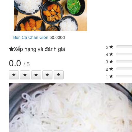
Bún Cá Chan Giòn
50.000đ
5
Xếp hạng và đánh giá
0%
4
0%
0.0
3
/ 5
0%
2
0%
1
0%