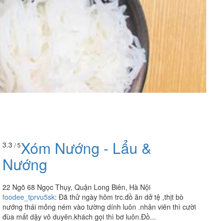
Xóm Nướng - Lẩu &
3.3
/ 5
Nướng
22 Ngõ 68 Ngọc Thụy, Quận Long Biên, Hà Nội
foodee_tprvu5sk
:
Đã thử ngày hôm trc.đồ ăn dở tệ ,thịt bò
nướng thái mỏng ném vào tường dính luôn .nhân viên thì cười
đùa mất dậy vô duyên.khách gọi thì bơ luôn.Đồ...