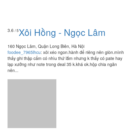
Xôi Hồng - Ngọc Lâm
3.6
/ 5
160 Ngọc Lâm, Quận Long Biên, Hà Nội
foodee_7965lhcu
:
xôi xéo ngon.hành để riêng nên giòn.mình
thấy ghi thập cẩm có nhìu thứ lắm nhưng k thấy có pate hay
lạp xưởng như note trong deal 35 k.khá ok.hộp chia ngăn
nên...