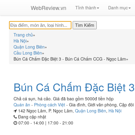
WebReview.vn
Tỉnh thành
Danh mục
Trang chủ
»
Hà Nội
»
Quận Long Biên
»
Cầu Long Biên
»
Bún Cá Chấm Đặc Biệt 3 - Bún Cá Chấm CCG - Ngọc Lâm
»
Bún Cá Chấm Đặc Biệt 3
Chả cá sụn, há cảo. Giá đã bao gồm 5000đ tiền hộp
Quán ăn
-
Phòng cách Việt
-
Gia đình
,
Giới văn phòng
,
Cặp đôi
142 Ngọc Lâm, P. Ngọc Lâm,
Quận Long Biên
,
Hà Nội
Đang cập nhật
07:00 - 14:00 | 17:00 - 21:00