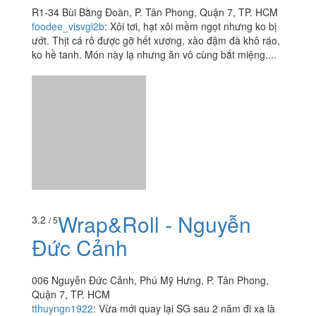
Wrap&Roll - Nguyễn
3.2
/ 5
Đức Cảnh
006 Nguyễn Đức Cảnh, Phú Mỹ Hưng, P. Tân Phong,
Quận 7, TP. HCM
tthuyngn1922
:
Vừa mới quay lại SG sau 2 năm đi xa là
mình đã order ngay từ quán yêu thích ngày xưa :')
Wrap&roll từ trước đến nay luôn là điểm đến "an toàn"
của mình: không...