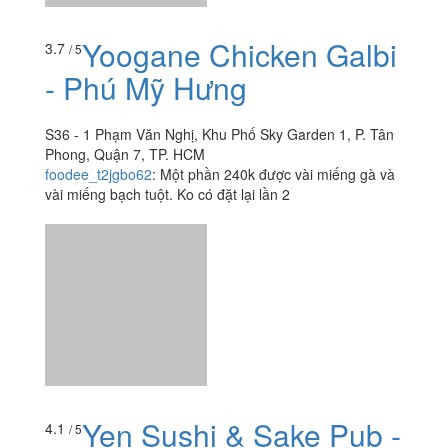
Phong, Quận 7, TP. HCM
foodee_t2jgbo62
:
Một phần 240k được vài miếng gà và
vài miếng bạch tuột. Ko có đặt lại lần 2
Yen Sushi & Sake Pub -
4.1
/ 5
Nguyễn Đức Cảnh
Grand View C, Nguyễn Đức Cảnh, Quận 7, TP. HCM
zuilachinh108
:
•Không gian quán: Sang trọng, lịch sự,
đẳng cấp, thích hợp họp mặt làm ăn hoặc gia đình.
•Thức ăn: Ngon lắm, nêm nếm hợp khẩu vị, đó giờ mình
không...