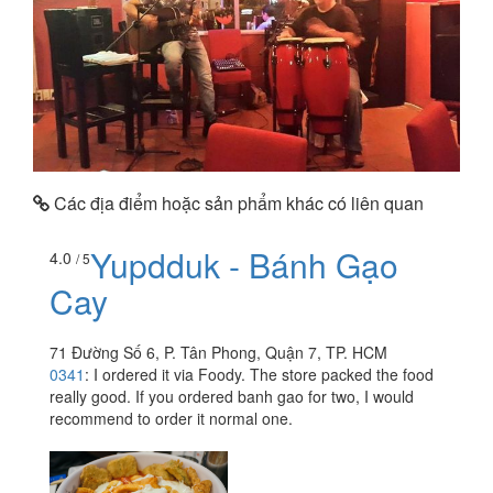
Các địa điểm hoặc sản phẩm khác có liên quan
Yupdduk - Bánh Gạo
4.0
/ 5
Cay
71 Đường Số 6, P. Tân Phong, Quận 7, TP. HCM
0341
:
I ordered it via Foody. The store packed the food
really good. If you ordered banh gao for two, I would
recommend to order it normal one.