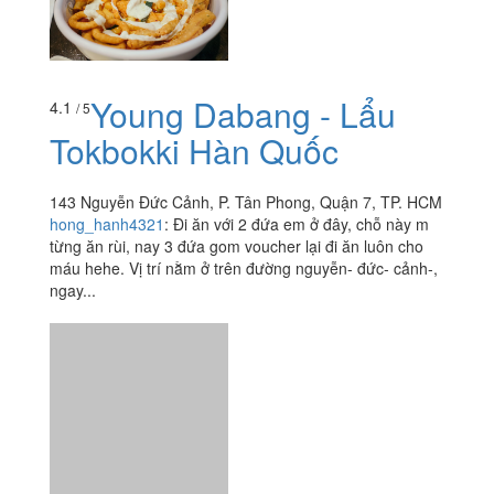
Young Dabang - Lẩu
4.1
/ 5
Tokbokki Hàn Quốc
143 Nguyễn Đức Cảnh, P. Tân Phong, Quận 7, TP. HCM
hong_hanh4321
:
Đi ăn với 2 đứa em ở đây, chỗ này m
từng ăn rùi, nay 3 đứa gom voucher lại đi ăn luôn cho
máu hehe. Vị trí nằm ở trên đường nguyễn- đức- cảnh-,
ngay...
Yoogane Chicken Galbi
3.7
/ 5
- Phú Mỹ Hưng
S36 - 1 Phạm Văn Nghị, Khu Phố Sky Garden 1, P. Tân