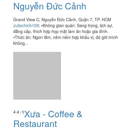
Xưa - Coffee &
4.4
/ 5
Restaurant
R1-34 Bùi Bằng Đoàn, P. Tân Phong, Quận 7, TP. HCM
foodee_visvgi2b
:
Xôi tơi, hạt xôi mềm ngọt nhưng ko bị
ướt. Thịt cá rô được gỡ hết xương, xào đậm đà khô ráo,
ko hề tanh. Món này lạ nhưng ăn vô cùng bắt miệng....