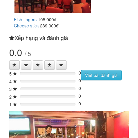
Fish fingers
105.000đ
Cheese stick
239.000đ
Xếp hạng và đánh giá
0.0
/ 5
0
5
0%
Viết bài đánh giá
0
4
0%
0
3
0%
0
2
0%
0
1
0%