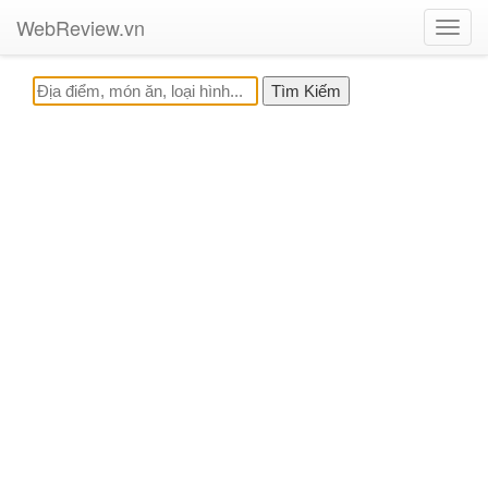
WebReview.vn
Toggl
navig