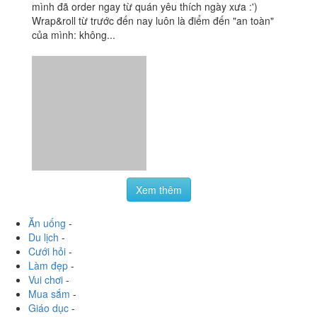
Xem thêm
Ăn uống
-
Du lịch
-
Cưới hỏi
-
Làm đẹp
-
Vui chơi
-
Mua sắm
-
Giáo dục
-
Dịch vụ