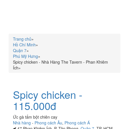
Trang chủ
»
Hồ Chí Minh
»
Quận 7
»
Phú Mỹ Hưng
»
Spicy chicken - Nhà Hàng The Tavern - Phan Khiêm
Ích
»
Spicy chicken -
115.000đ
Ức gà tẩm bột chiên cay
Nhà hàng
-
Phong cách Âu
,
Phong cách Á
47 Phan Khiêm Ích, P. Tân Phong,
Quận 7
, TP. HCM