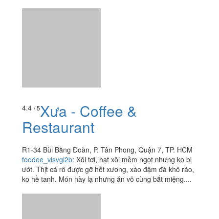
Xưa - Coffee &
4.4
/ 5
Restaurant
R1-34 Bùi Bằng Đoàn, P. Tân Phong, Quận 7, TP. HCM
foodee_visvgi2b
:
Xôi tơi, hạt xôi mềm ngọt nhưng ko bị
ướt. Thịt cá rô được gỡ hết xương, xào đậm đà khô ráo,
ko hề tanh. Món này lạ nhưng ăn vô cùng bắt miệng....