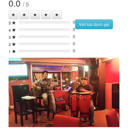
0.0
/ 5
0
5
0%
Viết bài đánh giá
0
4
0%
0
3
0%
0
2
0%
0
1
0%