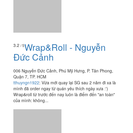
Wrap&Roll - Nguyễn
3.2
/ 5
Đức Cảnh
006 Nguyễn Đức Cảnh, Phú Mỹ Hưng, P. Tân Phong,
Quận 7, TP. HCM
tthuyngn1922
:
Vừa mới quay lại SG sau 2 năm đi xa là
mình đã order ngay từ quán yêu thích ngày xưa :')
Wrap&roll từ trước đến nay luôn là điểm đến "an toàn"
của mình: không...
Xem thêm