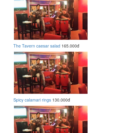
The Tavern caesar salad
165.000đ
Spicy calamari rings
130.000đ