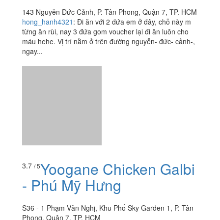
143 Nguyễn Đức Cảnh, P. Tân Phong, Quận 7, TP. HCM
hong_hanh4321
:
Đi ăn với 2 đứa em ở đây, chỗ này m
từng ăn rùi, nay 3 đứa gom voucher lại đi ăn luôn cho
máu hehe. Vị trí nằm ở trên đường nguyễn- đức- cảnh-,
ngay...
Yoogane Chicken Galbi
3.7
/ 5
- Phú Mỹ Hưng
S36 - 1 Phạm Văn Nghị, Khu Phố Sky Garden 1, P. Tân
Phong, Quận 7, TP. HCM
foodee_t2jgbo62
:
Một phần 240k được vài miếng gà và
vài miếng bạch tuột. Ko có đặt lại lần 2