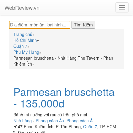
WebReview.vn
Toggl
navig
Trang chủ
»
Hồ Chí Minh
»
Quận 7
»
Phú Mỹ Hưng
»
Parmesan bruschetta - Nhà Hàng The Tavern - Phan
Khiêm Ích
»
Parmesan bruschetta
- 135.000đ
Bánh mì nướng với rau củ trộn phô mai
Nhà hàng
-
Phong cách Âu
,
Phong cách Á
47 Phan Khiêm Ích, P. Tân Phong,
Quận 7
, TP. HCM
Đang cập nhật