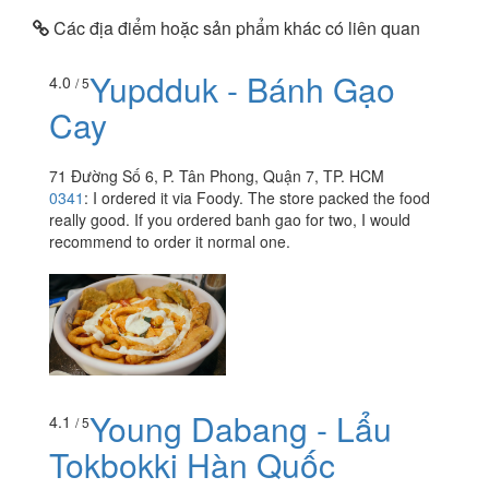
Các địa điểm hoặc sản phẩm khác có liên quan
Yupdduk - Bánh Gạo
4.0
/ 5
Cay
71 Đường Số 6, P. Tân Phong, Quận 7, TP. HCM
0341
:
I ordered it via Foody. The store packed the food
really good. If you ordered banh gao for two, I would
recommend to order it normal one.
Young Dabang - Lẩu
4.1
/ 5
Tokbokki Hàn Quốc