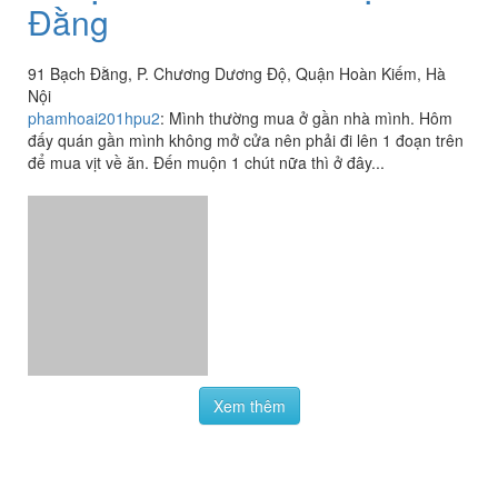
Đằng
91 Bạch Đằng, P. Chương Dương Độ, Quận Hoàn Kiếm, Hà
Nội
phamhoai201hpu2
:
Mình thường mua ở gần nhà mình. Hôm
đấy quán gần mình không mở cửa nên phải đi lên 1 đoạn trên
để mua vịt về ăn. Đến muộn 1 chút nữa thì ở đây...
Xem thêm