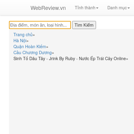
WebReview.vn
Tỉnh thành
Danh mục
Trang chủ
»
Hà Nội
»
Quận Hoàn Kiếm
»
Cầu Chương Dương
»
Sinh Tố Dâu Tây - Jrink By Ruby - Nước Ép Trái Cây Online
»