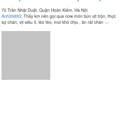
70 Trần Nhật Duật, Quận Hoàn Kiếm, Hà Nội
Anh26893
:
Thấy km nên gọi qua now món bún vịt trộn, thực
sự chán, vịt siêu ít, lèo tèo, mùi khó chịu , ăn rất chán -.-