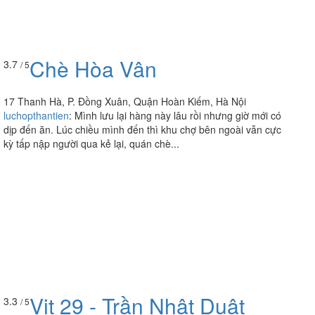
Chè Hòa Vân
3.7
/ 5
17 Thanh Hà, P. Đồng Xuân, Quận Hoàn Kiếm, Hà Nội
luchopthantien
:
Mình lưu lại hàng này lâu rồi nhưng giờ mới có
dịp đến ăn. Lúc chiều mình đến thì khu chợ bên ngoài vẫn cực
kỳ tấp nập người qua kẻ lại, quán chè...
Vịt 29 - Trần Nhật Duật
3.3
/ 5