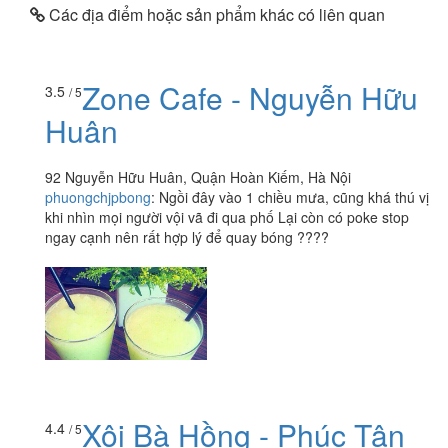
Các địa điểm hoặc sản phẩm khác có liên quan
Zone Cafe - Nguyễn Hữu
3.5
/ 5
Huân
92 Nguyễn Hữu Huân, Quận Hoàn Kiếm, Hà Nội
phuongchjpbong
:
Ngồi đây vào 1 chiều mưa, cũng khá thú vị
khi nhìn mọi người vội vã đi qua phố Lại còn có poke stop
ngay cạnh nên rất hợp lý để quay bóng ????
Xôi Bà Hồng - Phúc Tân
4.4
/ 5