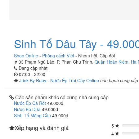
Sinh Tố Dâu Tây - 49.00
Shop Online
-
Phòng cách Việt
-
Nhóm hội
,
Cặp đôi
33 Phạm Ngũ Lão, P. Phan Chu Trinh,
Quận Hoàn Kiếm
,
Hà 
Đang cập nhật
07:00 - 22:00
Jrink By Ruby - Nước Ép Trái Cây Online
hân hạnh cung cấp
Các sản phẩm khác có cùng nhà cung cấp
Nước Ép Cà Rốt
49.000đ
Nước Ép Dứa
49.000đ
Sinh Tố Mãng Cầu
49.000đ
5
Xếp hạng và đánh giá
0%
4
0%