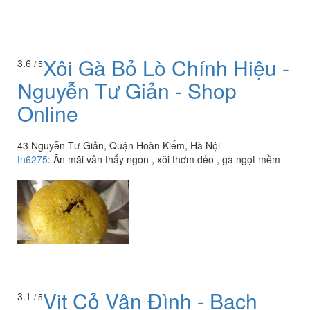
Xôi Gà Bỏ Lò Chính Hiệu -
3.6
/ 5
Nguyễn Tư Giản - Shop
Online
43 Nguyễn Tư Giản, Quận Hoàn Kiếm, Hà Nội
tn6275
:
Ăn mãi vẫn thấy ngon , xôi thơm dẻo , gà ngọt mềm
Vịt Cỏ Vân Đình - Bạch
3.1
/ 5