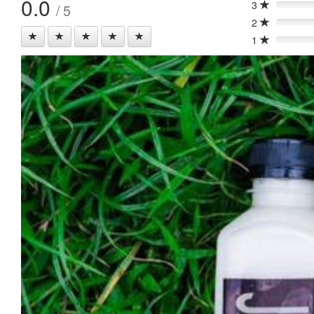
0.0
3
/ 5
0%
2
0%
1
0%