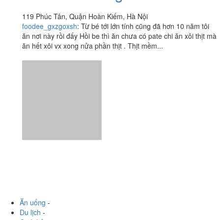
119 Phúc Tân, Quận Hoàn Kiếm, Hà Nội
foodee_gxzgoxsh
:
Từ bé tới lớn tính cũng đã hơn 10 năm tôi
ăn nơi này rồi đấy Hồi be thì ăn chưa có pate chi ăn xôi thịt mà
ăn hết xôi vx xong nửa phần thịt . Thịt mềm...
Ăn uống
-
Du lịch
-
Cưới hỏi
-
Làm đẹp
-
Vui chơi
-
Mua sắm
-