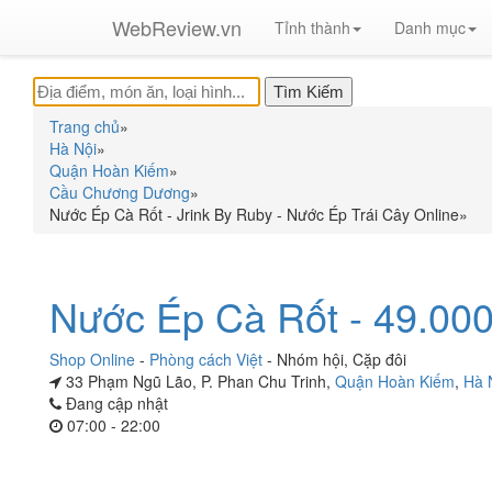
WebReview.vn
Tỉnh thành
Danh mục
Trang chủ
»
Hà Nội
»
Quận Hoàn Kiếm
»
Cầu Chương Dương
»
Nước Ép Cà Rốt - Jrink By Ruby - Nước Ép Trái Cây Online
»
Nước Ép Cà Rốt - 49.00
Shop Online
-
Phòng cách Việt
-
Nhóm hội
,
Cặp đôi
33 Phạm Ngũ Lão, P. Phan Chu Trinh,
Quận Hoàn Kiếm
,
Hà 
Đang cập nhật
07:00 - 22:00