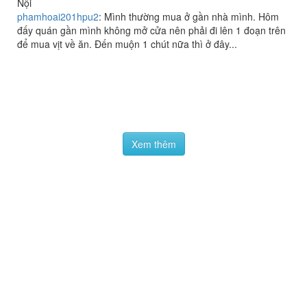
Đằng
91 Bạch Đằng, P. Chương Dương Độ, Quận Hoàn Kiếm, Hà
Nội
phamhoai201hpu2
:
Mình thường mua ở gần nhà mình. Hôm
đấy quán gần mình không mở cửa nên phải đi lên 1 đoạn trên
để mua vịt về ăn. Đến muộn 1 chút nữa thì ở đây...
Xem thêm