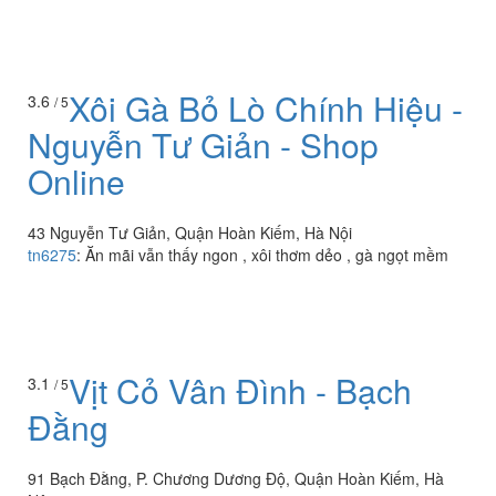
Xôi Gà Bỏ Lò Chính Hiệu -
3.6
/ 5
Nguyễn Tư Giản - Shop
Online
43 Nguyễn Tư Giản, Quận Hoàn Kiếm, Hà Nội
tn6275
:
Ăn mãi vẫn thấy ngon , xôi thơm dẻo , gà ngọt mềm
Vịt Cỏ Vân Đình - Bạch
3.1
/ 5