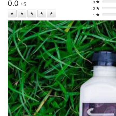
0.0
3
/ 5
0%
2
0%
1
0%