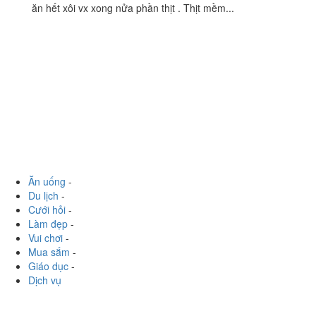
119 Phúc Tân, Quận Hoàn Kiếm, Hà Nội
foodee_gxzgoxsh
:
Từ bé tới lớn tính cũng đã hơn 10 năm tôi
ăn nơi này rồi đấy Hồi be thì ăn chưa có pate chi ăn xôi thịt mà
ăn hết xôi vx xong nửa phần thịt . Thịt mềm...
Ăn uống
-
Du lịch
-
Cưới hỏi
-
Làm đẹp
-
Vui chơi
-
Mua sắm
-
Giáo dục
-
Dịch vụ