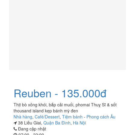
Reuben - 135.000đ
Thịt bò xông khói, bắp cải muối, phomai Thuỵ Sĩ & sốt
thousand island kẹp bánh mỳ đen
Nhà hàng
,
Café/Dessert
,
Tiệm bánh
-
Phong cách Âu
38 Liễu Giai,
Quận Ba Đình
,
Hà Nội
Đang cập nhật
07:00 - 22:00