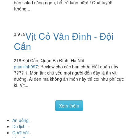
204D Đội Cấn, Quận Ba Đình, Hà Nội
herkiren
:
Hoa quả tươi ngon, giá cả còn quá mềm so với
tất cả các quán mình từng thử qua. Đặc biệt vitamin có
bán salad cũng ngon, bổ, rẻ luôn nữa!!! Quá tuyệt!
Không...
Vịt Cỏ Vân Đình - Đội
3.9
/ 5
Cấn
218 Đội Cấn, Quận Ba Đình, Hà Nội
phanlinh997
:
Review cho các bạn chưa biết quán này
???? 1. Món ăn: chủ yếu mọi người đến đây là ăn vịt
nướng. Ai đến mà không ăn món này thì coi như phí cực
kì. Vịt...
Xem thêm