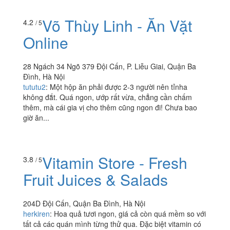
Võ Thùy Linh - Ăn Vặt
4.2
/ 5
Online
28 Ngách 34 Ngõ 379 Đội Cấn, P. Liễu Giai, Quận Ba
Đình, Hà Nội
tututu2
:
Một hộp ăn phải được 2-3 người nên tỉnha
không đắt. Quá ngon, ướp rất vừa, chẳng cần chấm
thêm, mà cái gia vị cho thêm cũng ngon đi! Chưa bao
giờ ăn...
Vitamin Store - Fresh
3.8
/ 5
Fruit Juices & Salads