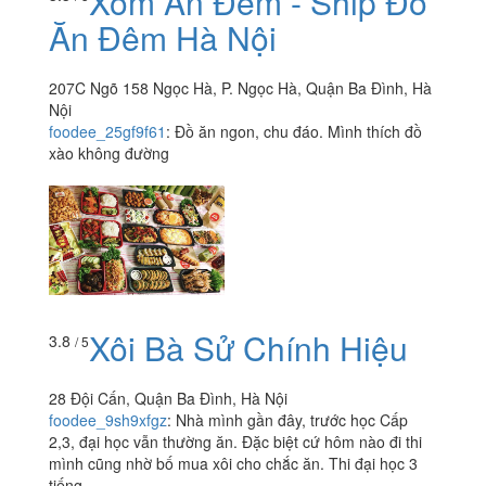
Xóm Ăn Đêm - Ship Đồ
Ăn Đêm Hà Nội
207C Ngõ 158 Ngọc Hà, P. Ngọc Hà, Quận Ba Đình, Hà
Nội
foodee_25gf9f61
:
Đồ ăn ngon, chu đáo. Mình thích đồ
xào không đường
Xôi Bà Sử Chính Hiệu
3.8
/ 5
28 Đội Cấn, Quận Ba Đình, Hà Nội
foodee_9sh9xfgz
:
Nhà mình gần đây, trước học Cấp
2,3, đại học vẫn thường ăn. Đặc biệt cứ hôm nào đi thi
mình cũng nhờ bố mua xôi cho chắc ăn. Thi đại học 3
tiếng...