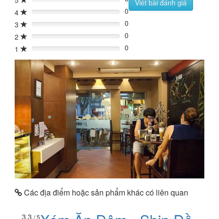
5
0%
Viết bài đánh giá
0
4
0%
0
3
0%
0
2
0%
0
1
0%
Các địa điểm hoặc sản phẩm khác có liên quan
3.3
/ 5