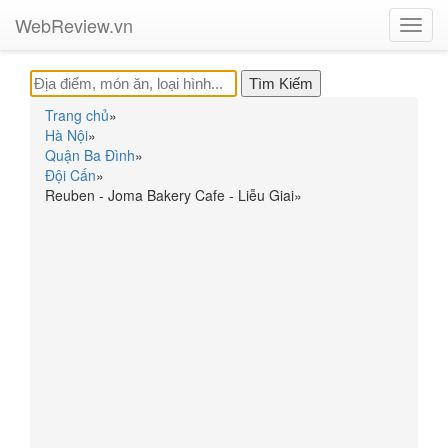
WebReview.vn
Toggl
navig
Trang chủ
»
Hà Nội
»
Quận Ba Đình
»
Đội Cấn
»
Reuben - Joma Bakery Cafe - Liễu Giai
»