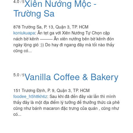
Xiên Nướng Mộc -
4.0
/ 5
Trường Sa
878 Trường Sa, P. 13, Quận 3, TP. HCM
koniukuapa
:
Ăn tẹt ga với Xiên Nướng Tự Chọn cặp
nách bờ kênh ——— Ăn xiên nướng bên bờ kênh đón
ngày lộng gió :)) Do hay đi ngang đây mà tối nào thấy
cũng có...
Vanilla Coffee & Bakery
5.0
/ 5
151 Trương Định, P. 9, Quận 3, TP. HCM
foodee_h5h8kh6z
:
Sau khi đã đến đây vài lần thì mình
thấy đây là một địa điểm lý tưởng để thưởng thức cà phê
cũng như bánh macaron đặc trưng của quán , cũng như
có...