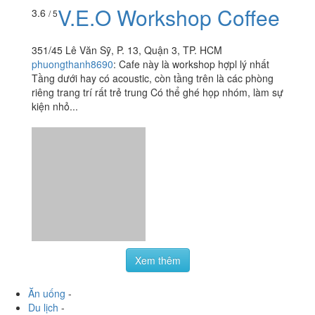
V.E.O Workshop Coffee
3.6
/ 5
351/45 Lê Văn Sỹ, P. 13, Quận 3, TP. HCM
phuongthanh8690
:
Cafe này là workshop hợpl lý nhất
Tầng dưới hay có acoustic, còn tầng trên là các phòng
riêng trang trí rất trẻ trung Có thể ghé họp nhóm, làm sự
kiện nhỏ...
Xem thêm
Ăn uống
-
Du lịch
-