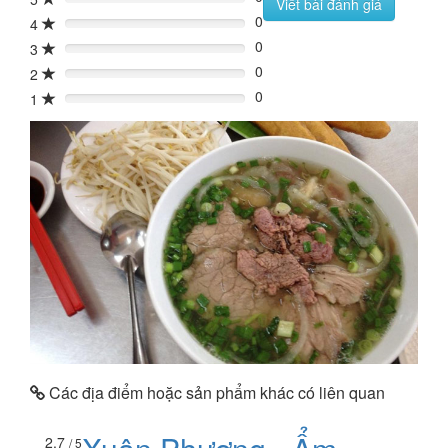
0%
Viết bài đánh giá
0
4
0%
0
3
0%
0
2
0%
0
1
0%
Các địa điểm hoặc sản phẩm khác có liên quan
2.7
/ 5