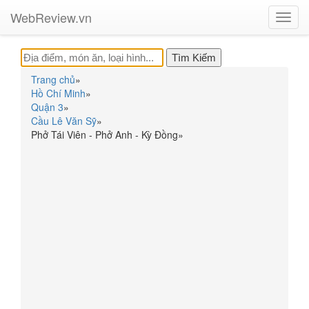
WebReview.vn
Toggl
navig
Trang chủ
»
Hồ Chí Minh
»
Quận 3
»
Cầu Lê Văn Sỹ
»
Phở Tái Viên - Phở Anh - Kỳ Đồng
»