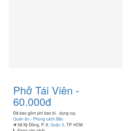
Phở Tái Viên -
60.000đ
Đã bao gồm phí bao bì , dụng cuj
Quán ăn
-
Phong cách Bắc
08 Kỳ Đồng, P. 9,
Quận 3
, TP. HCM
Đang cập nhật