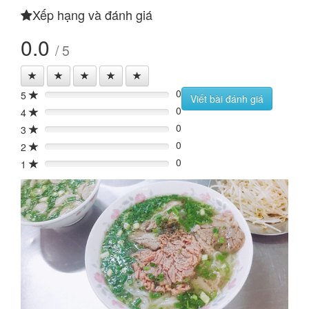
Xếp hạng và đánh giá
0.0
/ 5
0
5
0%
Viết bài đánh giá
0
4
0%
0
3
0%
0
2
0%
0
1
0%