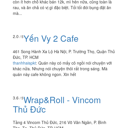
Vặt
261 Man Thiện, P. Hiệp Phú, Quận 9, TP. HCM
foodee_7tnksc7p
:
Trời ơi mua 1 phần bắp xào 20k mà
còn ít hơn chỗ khác bán 12k, mì hến nữa, cũng toàn là
rau, và ăn chả có vị gì đặc biệt. Tối tối đói bụng đặt ăn
mà...
Yến Vy 2 Cafe
2.0
/ 5
461 Song Hành Xa Lộ Hà Nội, P. Trường Thọ, Quận Thủ
Đức, TP. HCM
thanhhaispkt
:
Quán này có mấy cô ngồi nói chuyện với
khác nửa. Nhưng nói chuyện thôi rất trong sáng. Mà
quán này cafe không ngon. Xin hết
Wrap&Roll - Vincom
3.6
/ 5