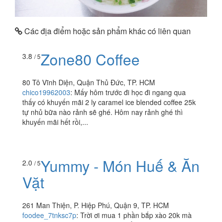
Các địa điểm hoặc sản phẩm khác có liên quan
Zone80 Coffee
3.8
/ 5
80 Tô Vĩnh Diện, Quận Thủ Đức, TP. HCM
chico19962003
:
Mấy hôm trước đi học đi ngang qua
thấy có khuyến mãi 2 ly caramel ice blended coffee 25k
tự nhủ bữa nào rảnh sẽ ghé. Hôm nay rảnh ghé thì
khuyến mãi hết rồi,...
Yummy - Món Huế & Ăn
2.0
/ 5