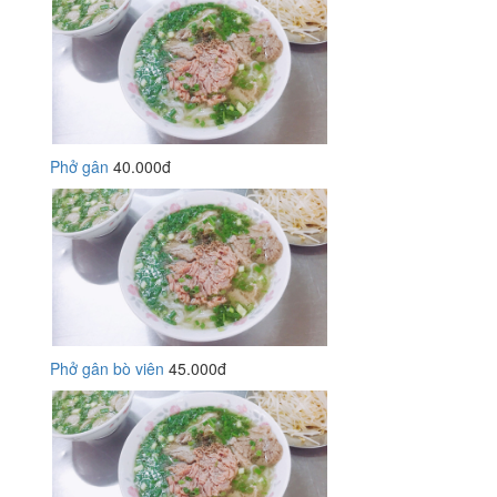
Phở gân
40.000đ
Phở gân bò viên
45.000đ