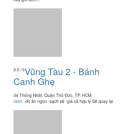
Vũng Tàu 2 - Bánh
3.0
/ 5
Canh Ghẹ
34 Thống Nhất, Quận Thủ Đức, TP. HCM
riimt
:
-đồ ăn ngon -sạch sẽ -giá cả hợp lý Sẽ quay lại
Xem thêm
Ăn uống
-
Du lịch
-
Cưới hỏi
-
Làm đẹp
-
Vui chơi
-
Mua sắm
-
Giáo dục
-
Dịch vụ