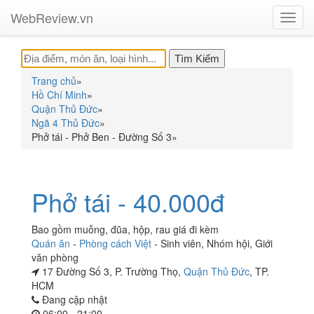
WebReview.vn
Toggl
navig
Trang chủ
»
Hồ Chí Minh
»
Quận Thủ Đức
»
Ngã 4 Thủ Đức
»
Phở tái - Phở Ben - Đường Số 3
»
Phở tái - 40.000đ
Bao gồm muỗng, đũa, hộp, rau giá đi kèm
Quán ăn
-
Phòng cách Việt
-
Sinh viên
,
Nhóm hội
,
Giới
văn phòng
17 Đường Số 3, P. Trường Thọ,
Quận Thủ Đức
, TP.
HCM
Đang cập nhật
06:00 - 21:00