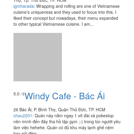
Thủ Đức
Tầng 4 Vincom Thủ Đức, 216 Võ Văn Ngân, P. Bình
Thọ, Tp. Thủ Đức, TP. HCM
igmharada
:
Wrapping and rolling are one of Vietnamese
cuisine’s uniqueness and they used to focus into this. I
liked their concept but nowadays, their menu expanded
to other typical Vietnamese cuisine. I am...
Windy Cafe - Bác Ái
5.0
/ 5
26 Bác Ái, P. Bình Thọ, Quận Thủ Đức, TP. HCM
chau2201
:
Quán này nằm ngay 1 võ đài và pokestop
nên mình đến đây tha hồ tập gym ;-) trong lúc người yêu
làm việc hehehe. Quán có đủ khu máy lạnh ghế nệm
hay gối đệm...