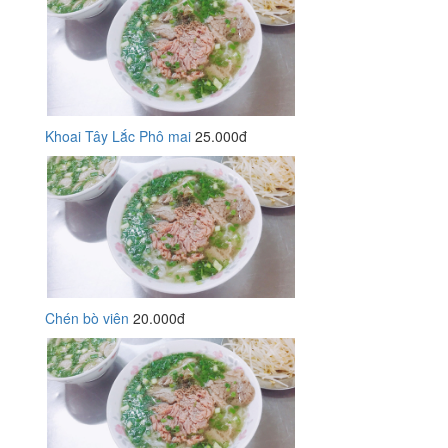
Khoai Tây Lắc Phô mai
25.000đ
Chén bò viên
20.000đ