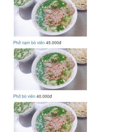
Phở nạm bò viên
45.000đ
Phở bò viên
40.000đ