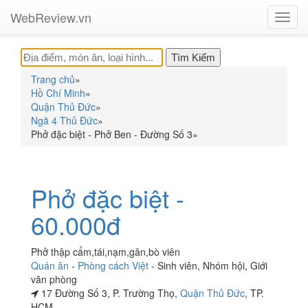
WebReview.vn
Toggl
navig
Trang chủ
»
Hồ Chí Minh
»
Quận Thủ Đức
»
Ngã 4 Thủ Đức
»
Phở đặc biệt - Phở Ben - Đường Số 3
»
Phở đặc biệt -
60.000đ
Phở thập cẩm,tái,nạm,gân,bò viên
Quán ăn
-
Phòng cách Việt
-
Sinh viên
,
Nhóm hội
,
Giới
văn phòng
17 Đường Số 3, P. Trường Thọ,
Quận Thủ Đức
, TP.
HCM