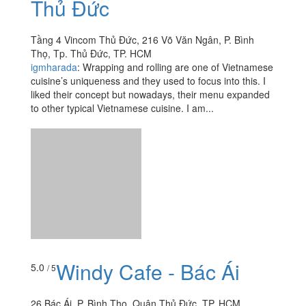
Wrap&Roll - Vincom
3.6
/ 5
Thủ Đức
Tầng 4 Vincom Thủ Đức, 216 Võ Văn Ngân, P. Bình
Thọ, Tp. Thủ Đức, TP. HCM
igmharada
:
Wrapping and rolling are one of Vietnamese
cuisine’s uniqueness and they used to focus into this. I
liked their concept but nowadays, their menu expanded
to other typical Vietnamese cuisine. I am...
Windy Cafe - Bác Ái
5.0
/ 5
26 Bác Ái, P. Bình Thọ, Quận Thủ Đức, TP. HCM
chau2201
:
Quán này nằm ngay 1 võ đài và pokestop
nên mình đến đây tha hồ tập gym ;-) trong lúc người yêu
làm việc hehehe. Quán có đủ khu máy lạnh ghế nệm