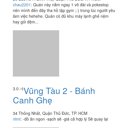
hay gối đệm...
Vũng Tàu 2 - Bánh
3.0
/ 5
Canh Ghẹ
34 Thống Nhất, Quận Thủ Đức, TP. HCM
riimt
:
-đồ ăn ngon -sạch sẽ -giá cả hợp lý Sẽ quay lại
Xem thêm
Ăn uống
-
Du lịch
-
Cưới hỏi
-
Làm đẹp
-
Vui chơi
-
Mua sắm
-
Giáo dục
-