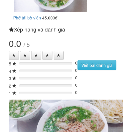
Phở tái bò viên
45.000đ
Xếp hạng và đánh giá
0.0
/ 5
0
5
0%
Viết bài đánh giá
0
4
0%
0
3
0%
0
2
0%
0
1
0%