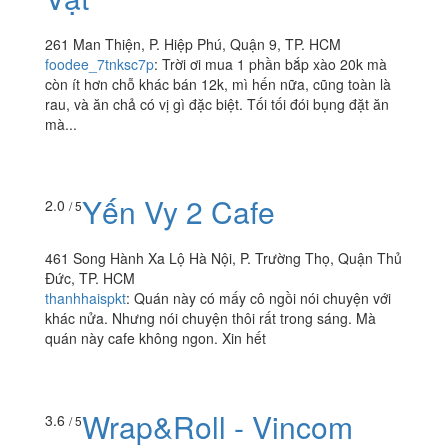
Yummy - Món Huế & Ăn
2.0
/ 5
Vặt
261 Man Thiện, P. Hiệp Phú, Quận 9, TP. HCM
foodee_7tnksc7p
:
Trời ơi mua 1 phần bắp xào 20k mà
còn ít hơn chỗ khác bán 12k, mì hến nữa, cũng toàn là
rau, và ăn chả có vị gì đặc biệt. Tối tối đói bụng đặt ăn
mà...
Yến Vy 2 Cafe
2.0
/ 5
461 Song Hành Xa Lộ Hà Nội, P. Trường Thọ, Quận Thủ
Đức, TP. HCM
thanhhaispkt
:
Quán này có mấy cô ngồi nói chuyện với
khác nửa. Nhưng nói chuyện thôi rất trong sáng. Mà
quán này cafe không ngon. Xin hết