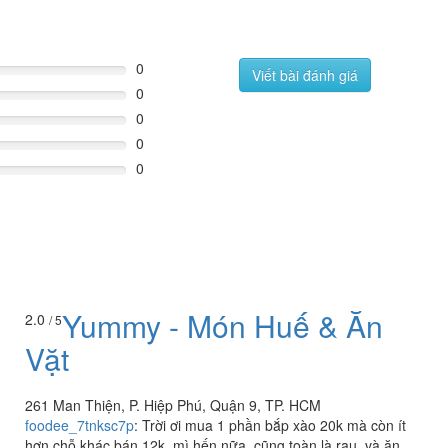
0
Viết bài đánh giá
0
0
0
0
Yummy - Món Huế & Ăn
2.0
/ 5
Vặt
261 Man Thiện, P. Hiệp Phú, Quận 9, TP. HCM
foodee_7tnksc7p
:
Trời ơi mua 1 phần bắp xào 20k mà còn ít
hơn chỗ khác bán 12k, mì hến nữa, cũng toàn là rau, và ăn