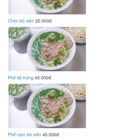
Chén bò viên
20.000đ
Phở tái trứng
45.000đ
Phở nạm bò viên
45.000đ