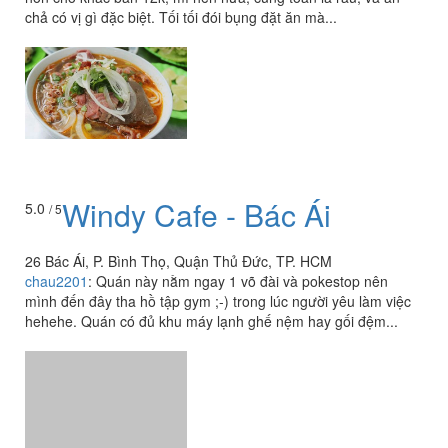
chả có vị gì đặc biệt. Tối tối đói bụng đặt ăn mà...
Windy Cafe - Bác Ái
5.0
/ 5
26 Bác Ái, P. Bình Thọ, Quận Thủ Đức, TP. HCM
chau2201
:
Quán này nằm ngay 1 võ đài và pokestop nên
mình đến đây tha hồ tập gym ;-) trong lúc người yêu làm việc
hehehe. Quán có đủ khu máy lạnh ghế nệm hay gối đệm...