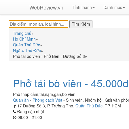
WebReview.vn
Tỉnh thành
Danh mục
Trang chủ
»
Hồ Chí Minh
»
Quận Thủ Đức
»
Ngã 4 Thủ Đức
»
Phở tái bò viên - Phở Ben - Đường Số 3
»
Phở tái bò viên - 45.000đ
Phở thập cẩm,tái,nạm,gân,bò viên
Quán ăn
-
Phòng cách Việt
-
Sinh viên
,
Nhóm hội
,
Giới văn phò
17 Đường Số 3, P. Trường Thọ,
Quận Thủ Đức
, TP. HCM
Đang cập nhật
06:00 - 21:00