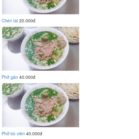
Chén tái
20.000đ
Phở gân
40.000đ
Phở bò viên
40.000đ