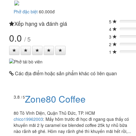
Phở đặc biệt
60.000đ
5
Xếp hạng và đánh giá
0%
4
0%
0.0
3
/ 5
0%
2
0%
1
0%
Các địa điểm hoặc sản phẩm khác có liên quan
Zone80 Coffee
3.8
/ 5
80 Tô Vĩnh Diện, Quận Thủ Đức, TP. HCM
chico19962003
:
Mấy hôm trước đi học đi ngang qua thấy có
khuyến mãi 2 ly caramel ice blended coffee 25k tự nhủ bữa
nào rảnh sẽ ghé. Hôm nay rảnh ghé thì khuyến mãi hết rồi,...