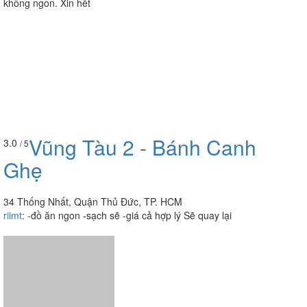
không ngon. Xin hết
Vũng Tàu 2 - Bánh Canh
3.0
/ 5
Ghẹ
34 Thống Nhất, Quận Thủ Đức, TP. HCM
riimt
:
-đồ ăn ngon -sạch sẽ -giá cả hợp lý Sẽ quay lại