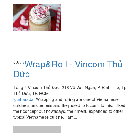
Wrap&Roll - Vincom Thủ
3.6
/ 5
Đức
Tầng 4 Vincom Thủ Đức, 216 Võ Văn Ngân, P. Bình Thọ, Tp.
Thủ Đức, TP. HCM
igmharada
:
Wrapping and rolling are one of Vietnamese
cuisine’s uniqueness and they used to focus into this. I liked
their concept but nowadays, their menu expanded to other
typical Vietnamese cuisine. I am...