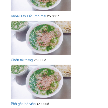
Khoai Tây Lắc Phô mai
25.000đ
Chén tái trứng
25.000đ
Phở gân bò viên
45.000đ