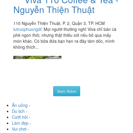
Nguyễn Thiện Thuật
110 Nguyễn Thiện Thuật, P. 2, Quận 3, TP. HCM
lutrucphuongdl
:
Mọi người thường nghĩ Viva chỉ bán cà
phê ngon thôi, nhưng thật thiếu xót nếu bỏ qua mấy
món khác. Có bữa đứa bạn hẹn ra đây tám dốc, mình
không thích...
Xem thêm
Ăn uống
-
Du lịch
-
Cưới hỏi
-
Làm đẹp
-
Vui chơi
-