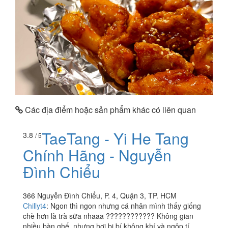
Các địa điểm hoặc sản phẩm khác có liên quan
TaeTang - Yi He Tang
3.8
/ 5
Chính Hãng - Nguyễn
Đình Chiểu
366 Nguyễn Đình Chiểu, P. 4, Quận 3, TP. HCM
Chillyt4
:
Ngon thì ngon nhưng cá nhân mình thấy giống
chè hơn là trà sữa nhaaa ???????????? Không gian
nhiều bàn ghế, nhưng hơi bị bí không khí và ngộp tí