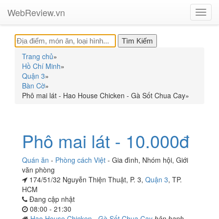
WebReview.vn
Toggl
navig
Trang chủ
»
Hồ Chí Minh
»
Quận 3
»
Bàn Cờ
»
Phô mai lát - Hao House Chicken - Gà Sốt Chua Cay
»
Phô mai lát - 10.000đ
Quán ăn
-
Phòng cách Việt
-
Gia đình
,
Nhóm hội
,
Giới
văn phòng
174/51/32 Nguyễn Thiện Thuật, P. 3,
Quận 3
, TP.
HCM
Đang cập nhật
08:00 - 21:30
Hao House Chicken - Gà Sốt Chua Cay
hân hạnh