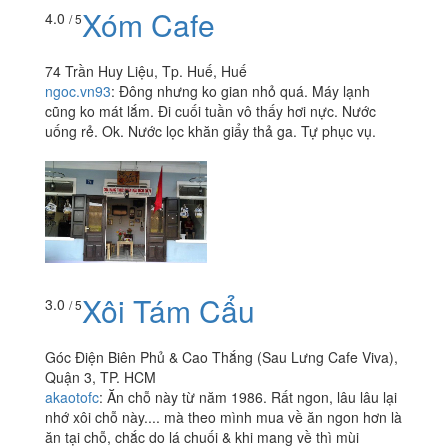
Xóm Cafe
4.0
/ 5
74 Trần Huy Liệu, Tp. Huế, Huế
ngoc.vn93
:
Đông nhưng ko gian nhỏ quá. Máy lạnh
cũng ko mát lắm. Đi cuối tuần vô thấy hơi nực. Nước
uống rẻ. Ok. Nước lọc khăn giẩy thả ga. Tự phục vụ.
Xôi Tám Cẩu
3.0
/ 5
Góc Điện Biên Phủ & Cao Thắng (Sau Lưng Cafe Viva),
Quận 3, TP. HCM
akaotofc
:
Ăn chỗ này từ năm 1986. Rất ngon, lâu lâu lại
nhớ xôi chỗ này.... mà theo mình mua về ăn ngon hơn là
ăn tại chỗ, chắc do lá chuối & khi mang về thì mùi