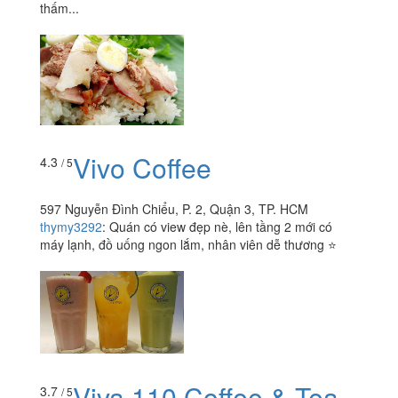
thấm...
Vivo Coffee
4.3
/ 5
597 Nguyễn Đình Chiểu, P. 2, Quận 3, TP. HCM
thymy3292
:
Quán có view đẹp nè, lên tầng 2 mới có
máy lạnh, đồ uống ngon lắm, nhân viên dễ thương ⭐️
Viva 110 Coffee & Tea -
3.7
/ 5