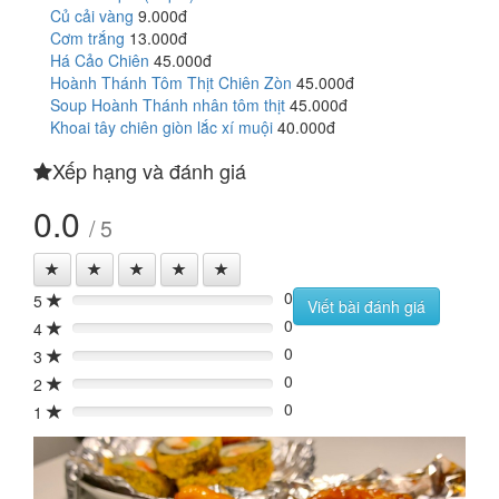
Củ cải vàng
9.000đ
Cơm trắng
13.000đ
Há Cảo Chiên
45.000đ
Hoành Thánh Tôm Thịt Chiên Zòn
45.000đ
Soup Hoành Thánh nhân tôm thịt
45.000đ
Khoai tây chiên giòn lắc xí muội
40.000đ
Xếp hạng và đánh giá
0.0
/ 5
0
5
0%
Viết bài đánh giá
0
4
0%
0
3
0%
0
2
0%
0
1
0%