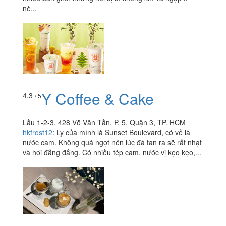
nè...
Y Coffee & Cake
4.3
/ 5
Lầu 1-2-3, 428 Võ Văn Tần, P. 5, Quận 3, TP. HCM
hkfrost12
:
Ly của mình là Sunset Boulevard, có vẻ là
nước cam. Không quá ngọt nên lúc đá tan ra sẽ rất nhạt
và hơi đắng đắng. Có nhiều tép cam, nước vị kẹo kẹo,...