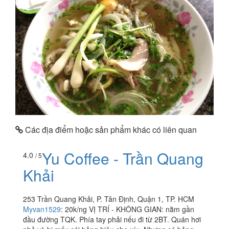
Các địa điểm hoặc sản phẩm khác có liên quan
Yu Coffee - Trần Quang
4.0
/ 5
Khải
253 Trần Quang Khải, P. Tân Định, Quận 1, TP. HCM
Myvan1529
:
20k/ng VỊ TRÍ - KHÔNG GIAN: nằm gần
đầu đường TQK. Phía tay phải nếu đi từ 2BT. Quán hơi