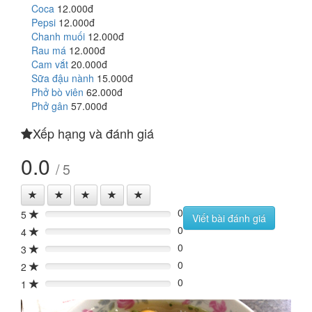
Coca
12.000đ
Pepsi
12.000đ
Chanh muối
12.000đ
Rau má
12.000đ
Cam vắt
20.000đ
Sữa đậu nành
15.000đ
Phở bò viên
62.000đ
Phở gân
57.000đ
Xếp hạng và đánh giá
0.0
/ 5
0
5
0%
Viết bài đánh giá
0
4
0%
0
3
0%
0
2
0%
0
1
0%