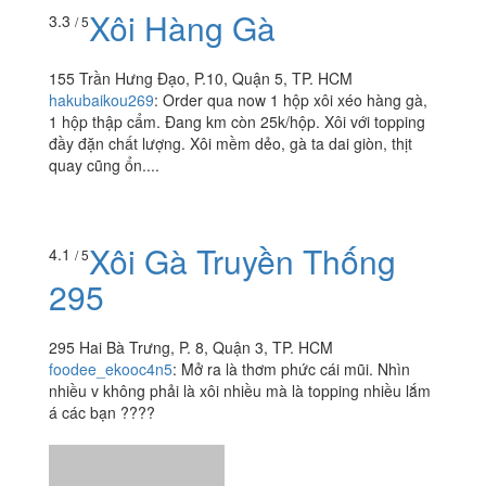
Xôi Hàng Gà
3.3
/ 5
155 Trần Hưng Đạo, P.10, Quận 5, TP. HCM
hakubaikou269
:
Order qua now 1 hộp xôi xéo hàng gà,
1 hộp thập cẩm. Đang km còn 25k/hộp. Xôi với topping
đầy đặn chất lượng. Xôi mềm dẻo, gà ta dai giòn, thịt
quay cũng ổn....
Xôi Gà Truyền Thống
4.1
/ 5
295
295 Hai Bà Trưng, P. 8, Quận 3, TP. HCM
foodee_ekooc4n5
:
Mở ra là thơm phức cái mũi. Nhìn
nhiều v không phải là xôi nhiều mà là topping nhiều lắm
á các bạn ????