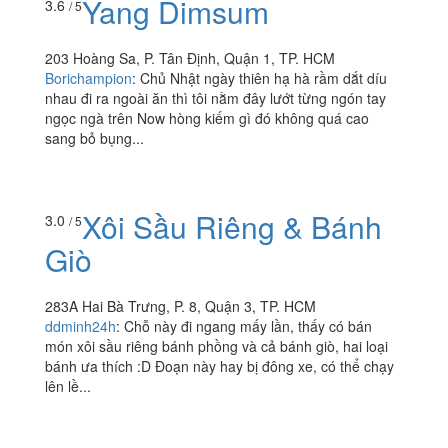
Yang Dimsum
3.6
/ 5
203 Hoàng Sa, P. Tân Định, Quận 1, TP. HCM
Borichampion
:
Chủ Nhật ngày thiên hạ hà rầm dắt díu
nhau đi ra ngoài ăn thì tôi nằm đây lướt từng ngón tay
ngọc ngà trên Now hòng kiếm gì đó không quá cao
sang bỏ bụng...
Xôi Sầu Riêng & Bánh
3.0
/ 5
Giò
283A Hai Bà Trưng, P. 8, Quận 3, TP. HCM
ddminh24h
:
Chỗ này đi ngang mấy lần, thấy có bán
món xôi sầu riêng bánh phồng và cả bánh giò, hai loại
bánh ưa thích :D Đoạn này hay bị đông xe, có thể chạy
lên lề...