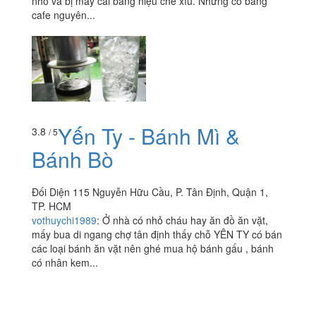
nhỏ và bị mấy cái bảng hiệu che xíu. Nhưng có bảng
cafe nguyên...
Yến Ty - Bánh Mì &
3.8
/ 5
Bánh Bò
Đối Diện 115 Nguyễn Hữu Cầu, P. Tân Định, Quận 1,
TP. HCM
vothuychi1989
:
Ở nhà có nhỏ cháu hay ăn đồ ăn vặt,
mấy bua di ngang chợ tân định thấy chỗ YÊN TY có bán
các loại bánh ăn vặt nên ghé mua hộ bánh gấu , bánh
có nhân kem...