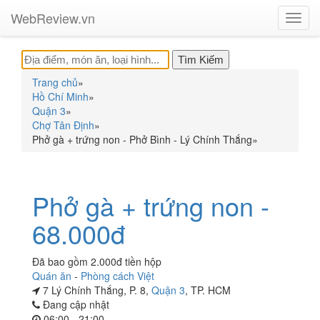
WebReview.vn
Toggl
navig
Trang chủ
»
Hồ Chí Minh
»
Quận 3
»
Chợ Tân Định
»
Phở gà + trứng non - Phở Bình - Lý Chính Thắng
»
Phở gà + trứng non -
68.000đ
Đã bao gồm 2.000đ tiền hộp
Quán ăn
-
Phòng cách Việt
7 Lý Chính Thắng, P. 8,
Quận 3
, TP. HCM
Đang cập nhật
06:00 - 21:00