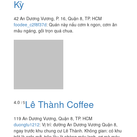
Lê Thành Coffee
4.0
/ 5
119 An Dương Vương, Quận 8, TP. HCM
duongtu1212
:
Vị trí: đường An Dương Vương Quận 8,
ngay trước khu chung cư Lê Thành. Không gian: có khu
trệt là cafe mở, trên lầu là phòng máy lạnh, cơ mà máy
lạnh yếu nên...