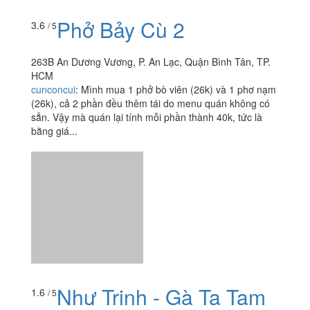
sẳn. Vậy mà quán lại tính mỗi phần thành 40k, tức là
bằng giá...
Như Trinh - Gà Ta Tam
1.6
/ 5
Kỳ
42 An Dương Vương, P. 16, Quận 8, TP. HCM
foodee_c2f8f37d
:
Quán này nấu cơm k ngon, cơm ăn
mâu ngáng, gỏi trọn quá chua.