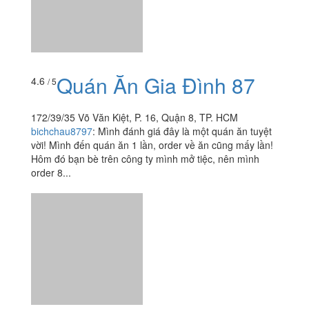
172/39/35 Võ Văn Kiệt, P. 16, Quận 8, TP. HCM
bichchau8797
:
Mình đánh giá đây là một quán ăn tuyệt
vời! Mình đến quán ăn 1 lần, order về ăn cũng mấy lần!
Hôm đó bạn bè trên công ty mình mở tiệc, nên mình
order 8...
Phở Bảy Cù 2
3.6
/ 5
263B An Dương Vương, P. An Lạc, Quận Bình Tân, TP.
HCM
cunconcui
:
Mình mua 1 phở bò viên (26k) và 1 phơ nạm
(26k), cả 2 phần đều thêm tái do menu quán không có