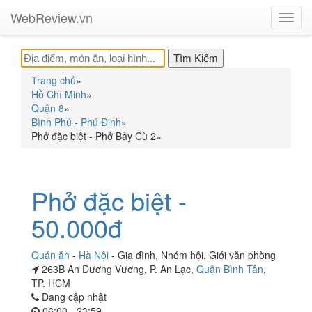
WebReview.vn
Toggl
navig
Trang chủ
»
Hồ Chí Minh
»
Quận 8
»
Bình Phú - Phú Định
»
Phở đặc biệt - Phở Bảy Cù 2
»
Phở đặc biệt -
50.000đ
Quán ăn
-
Hà Nội
-
Gia đình
,
Nhóm hội
,
Giới văn phòng
263B An Dương Vương, P. An Lạc,
Quận Bình Tân
,
TP. HCM
Đang cập nhật
06:00 - 23:59