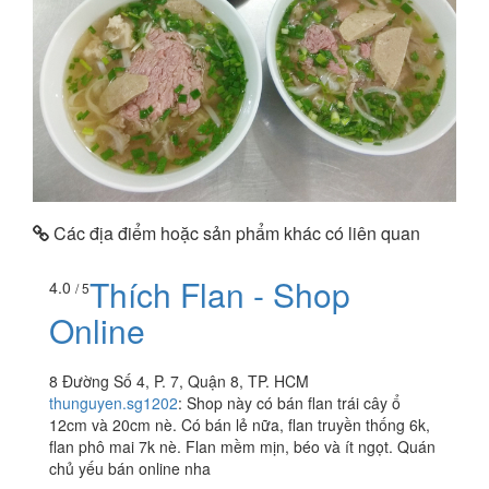
Các địa điểm hoặc sản phẩm khác có liên quan
Thích Flan - Shop
4.0
/ 5
Online
8 Đường Số 4, P. 7, Quận 8, TP. HCM
thunguyen.sg1202
:
Shop này có bán flan trái cây ổ
12cm và 20cm nè. Có bán lẻ nữa, flan truyền thống 6k,
flan phô mai 7k nè. Flan mềm mịn, béo và ít ngọt. Quán
chủ yếu bán online nha