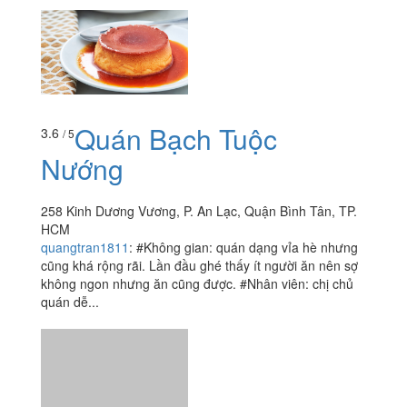
Quán Bạch Tuộc
3.6
/ 5
Nướng
258 Kinh Dương Vương, P. An Lạc, Quận Bình Tân, TP.
HCM
quangtran1811
:
#Không gian: quán dạng vỉa hè nhưng
cũng khá rộng rãi. Lần đầu ghé thấy ít người ăn nên sợ
không ngon nhưng ăn cũng được. #Nhân viên: chị chủ
quán dễ...
Quán Ăn Gia Đình 87
4.6
/ 5