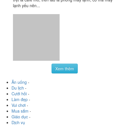
Xem thêm
Ăn uống
-
Du lịch
-
Cưới hỏi
-
Làm đẹp
-
Vui chơi
-
Mua sắm
-
Giáo dục
-
Dịch vụ