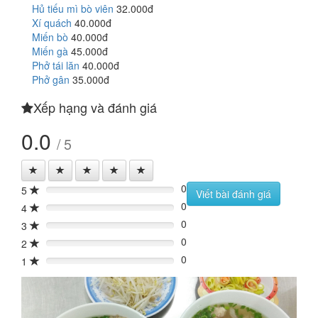
Hủ tiếu mì bò viên
32.000đ
Xí quách
40.000đ
Miến bò
40.000đ
Miến gà
45.000đ
Phở tái lăn
40.000đ
Phở gân
35.000đ
Xếp hạng và đánh giá
0.0
/ 5
0
5
0%
Viết bài đánh giá
0
4
0%
0
3
0%
0
2
0%
0
1
0%