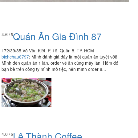
Quán Ăn Gia Đình 87
4.6
/ 5
172/39/35 Võ Văn Kiệt, P. 16, Quận 8, TP. HCM
bichchau8797
:
Mình đánh giá đây là một quán ăn tuyệt vời!
Mình đến quán ăn 1 lần, order về ăn cũng mấy lần! Hôm đó
bạn bè trên công ty mình mở tiệc, nên mình order 8...
Lê Thành Coffee
4.0
/ 5