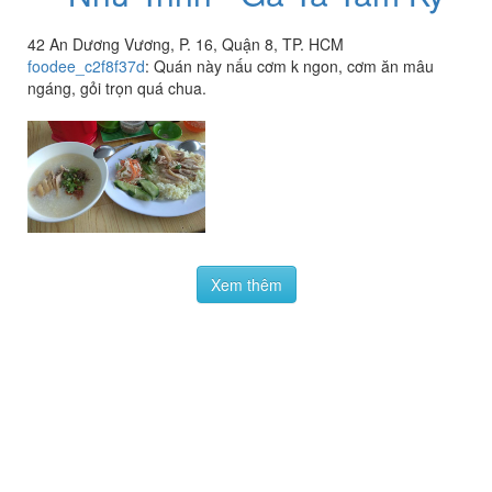
42 An Dương Vương, P. 16, Quận 8, TP. HCM
foodee_c2f8f37d
:
Quán này nấu cơm k ngon, cơm ăn mâu
ngáng, gỏi trọn quá chua.
Xem thêm