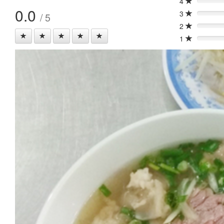
4
0%
0.0
3
/ 5
0%
2
0%
1
0%