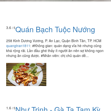
Quán Bạch Tuộc Nướng
3.6
/ 5
258 Kinh Dương Vương, P. An Lạc, Quận Bình Tân, TP. HCM
quangtran1811
:
#Không gian: quán dạng vỉa hè nhưng cũng
khá rộng rãi. Lần đầu ghé thấy ít người ăn nên sợ không ngon
nhưng ăn cũng được. #Nhân viên: chị chủ quán dễ...
Như Trinh - Gà Ta Tam Kỳ
1.6
/ 5