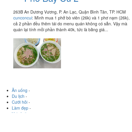
263B An Dương Vương, P. An Lạc, Quận Bình Tân, TP. HCM
cunconcui
:
Mình mua 1 phở bò viên (26k) và 1 phơ nạm (26k),
cả 2 phần đều thêm tái do menu quán không có sẳn. Vậy mà
quán lại tính mỗi phần thành 40k, tức là bằng giá...
Ăn uống
-
Du lịch
-
Cưới hỏi
-
Làm đẹp
-
Vui chơi
-
Mua sắm
-
Giáo dục
-
Dịch vụ