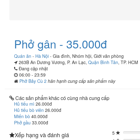
Phở gân - 35.000đ
Quán ăn
-
Hà Nội
-
Gia đình
,
Nhóm hội
,
Giới văn phòng
263B An Dương Vương, P. An Lạc,
Quận Bình Tân
, TP. HCM
Đang cập nhật
06:00 - 23:59
Phở Bảy Cù 2
hân hạnh cung cấp sản phẩm này
Các sản phẩm khác có cùng nhà cung cấp
Hủ tiếu mì
26.000đ
Hủ tiếu bò viên
26.000đ
Miến bò
40.000đ
Phở gầu
33.000đ
5
Xếp hạng và đánh giá
0%