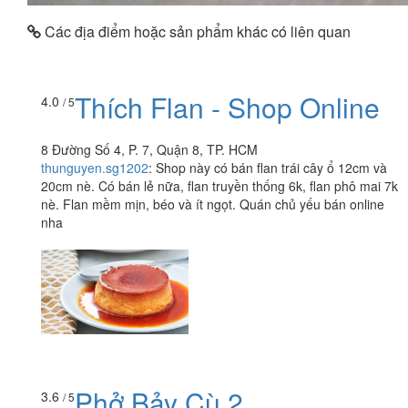
Các địa điểm hoặc sản phẩm khác có liên quan
Thích Flan - Shop Online
4.0
/ 5
8 Đường Số 4, P. 7, Quận 8, TP. HCM
thunguyen.sg1202
:
Shop này có bán flan trái cây ổ 12cm và
20cm nè. Có bán lẻ nữa, flan truyền thống 6k, flan phô mai 7k
nè. Flan mềm mịn, béo và ít ngọt. Quán chủ yếu bán online
nha
Phở Bảy Cù 2
3.6
/ 5