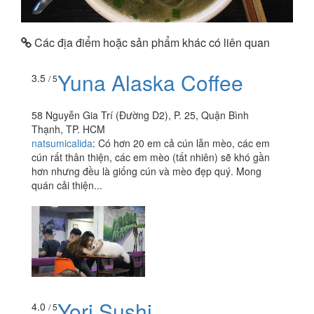
Các địa điểm hoặc sản phẩm khác có liên quan
Yuna Alaska Coffee
3.5
/ 5
58 Nguyễn Gia Trí (Đường D2), P. 25, Quận Bình
Thạnh, TP. HCM
natsumicalida
:
Có hơn 20 em cả cún lẫn mèo, các em
cún rất thân thiện, các em mèo (tất nhiên) sẽ khó gần
hơn nhưng đều là giống cún và mèo đẹp quý. Mong
quán cải thiện...
Yori Sushi
4.0
/ 5