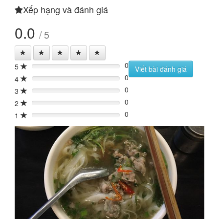
Xếp hạng và đánh giá
0.0
/ 5
0
5
0%
Viết bài đánh giá
0
4
0%
0
3
0%
0
2
0%
0
1
0%