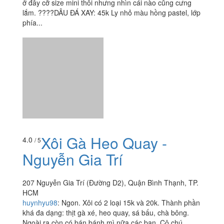
ở đây cỡ size mini thôi nhưng nhìn cái nào cũng cưng
lắm. ????DÂU ĐÁ XAY: 45k Ly nhỏ màu hồng pastel, lớp
phía...
Xôi Gà Heo Quay -
4.0
/ 5
Nguyễn Gia Trí
207 Nguyễn Gia Trí (Đường D2), Quận Bình Thạnh, TP.
HCM
huynhyu98
:
Ngon. Xôi có 2 loại 15k và 20k. Thành phần
khá đa dạng: thịt gà xé, heo quay, sá bấu, chà bông.
Ngoài ra còn có bán bánh mì nữa các bạn. Cô chú...