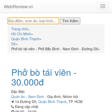
WebReview.vn
Toggl
navig
Trang chủ
»
Hồ Chí Minh
»
Quận Bình Thạnh
»
D2
»
Phở bò tái viên - Phở Bắc Bình - Nam Định - Đường D5
»
Phở bò tái viên -
30.000đ
Đặc Biệt
Quán ăn
-
Nam Định
-
Gia đình
,
Nhóm hội
14 Đường D5,
Quận Bình Thạnh
, TP. HCM
Đang cập nhật
06:00 - 23:00