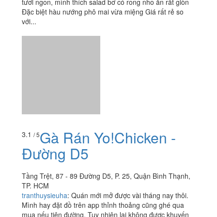
tươi ngon, mình thích salad bơ có rong nho ăn rất giòn
Đặc biệt hàu nướng phô mai vừa miệng Giá rất rẻ so
với...
Gà Rán Yo!Chicken -
3.1
/ 5
Đường D5
Tầng Trệt, 87 - 89 Đường D5, P. 25, Quận Bình Thạnh,
TP. HCM
tranthuysieuha
:
Quán mới mở được vài tháng nay thôi.
Mình hay đặt đồ trên app thỉnh thoảng cũng ghé qua
mua nếu tiện đường. Tuy nhiên lại không được khuyến