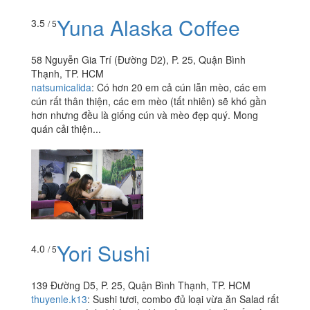
Yuna Alaska Coffee
3.5
/ 5
58 Nguyễn Gia Trí (Đường D2), P. 25, Quận Bình
Thạnh, TP. HCM
natsumicalida
:
Có hơn 20 em cả cún lẫn mèo, các em
cún rất thân thiện, các em mèo (tất nhiên) sẽ khó gần
hơn nhưng đều là giống cún và mèo đẹp quý. Mong
quán cải thiện...
Yori Sushi
4.0
/ 5
139 Đường D5, P. 25, Quận Bình Thạnh, TP. HCM
thuyenle.k13
:
Sushi tươi, combo đủ loại vừa ăn Salad rất