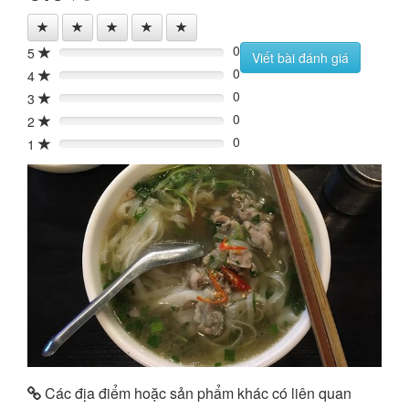
0
5
0%
Viết bài đánh giá
0
4
0%
0
3
0%
0
2
0%
0
1
0%
Các địa điểm hoặc sản phẩm khác có liên quan