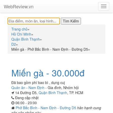
WebReview.vn
Toggl
navig
Trang chủ
»
Hồ Chí Minh
»
Quận Bình Thạnh
»
D2
»
Miến gà - Phở Bắc Bình - Nam Định - Đường D5
»
Miến gà - 30.000đ
Đã bao gồm phí bao bì , dụng cuj
Quán ăn
-
Nam Định
-
Gia đình
,
Nhóm hội
14 Đường D5,
Quận Bình Thạnh
, TP. HCM
Đang cập nhật
06:00 - 23:00
Phở Bắc Bình - Nam Định - Đường D5
hân hạnh cung
cấp sản phẩm này