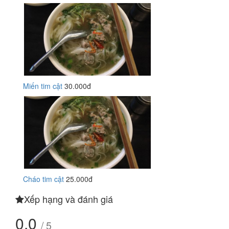
Miến tim cật
30.000đ
Cháo tim cật
25.000đ
Xếp hạng và đánh giá
0.0
/ 5