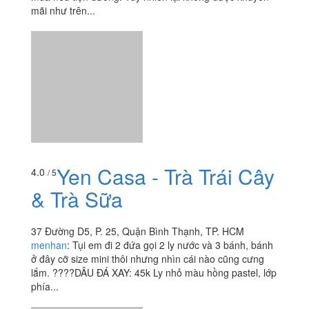
mãi như trên...
Yen Casa - Trà Trái Cây
4.0
/ 5
& Trà Sữa
37 Đường D5, P. 25, Quận Bình Thạnh, TP. HCM
menhan
:
Tụi em đi 2 đứa gọi 2 ly nước và 3 bánh, bánh
ở đây cỡ size mini thôi nhưng nhìn cái nào cũng cưng
lắm. ????DÂU ĐÁ XAY: 45k Ly nhỏ màu hồng pastel, lớp
phía...