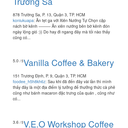
Trường Sa
878 Trường Sa, P. 13, Quận 3, TP. HCM
koniukuapa
:
Ăn tẹt ga với Xiên Nướng Tự Chọn cặp
nách bờ kênh ——— Ăn xiên nướng bên bờ kênh đón
ngày lộng gió :)) Do hay đi ngang đây mà tối nào thấy
cũng có...
Vanilla Coffee & Bakery
5.0
/ 5
151 Trương Định, P. 9, Quận 3, TP. HCM
foodee_h5h8kh6z
:
Sau khi đã đến đây vài lần thì mình
thấy đây là một địa điểm lý tưởng để thưởng thức cà phê
cũng như bánh macaron đặc trưng của quán , cũng như
có...
V.E.O Workshop Coffee
3.6
/ 5