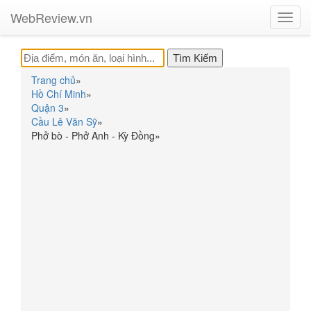
WebReview.vn
Toggl
navig
Trang chủ
»
Hồ Chí Minh
»
Quận 3
»
Cầu Lê Văn Sỹ
»
Phở bò - Phở Anh - Kỳ Đồng
»