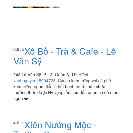
Xô Bồ - Trà & Cafe - Lê
3.8
/ 5
Văn Sỹ
243 Lê Văn Sỹ, P. 13, Quận 3, TP. HCM
vanhnguyen15094728
:
Cacao kem trứng với cà phê
kem trứng ngon, tiếc là hết bánh mì rồi nên chưa
thưởng thức được Hy vọng lần sau đến quán có đủ món
ngon ❤️
Xiên Nướng Mộc -
4.0
/ 5