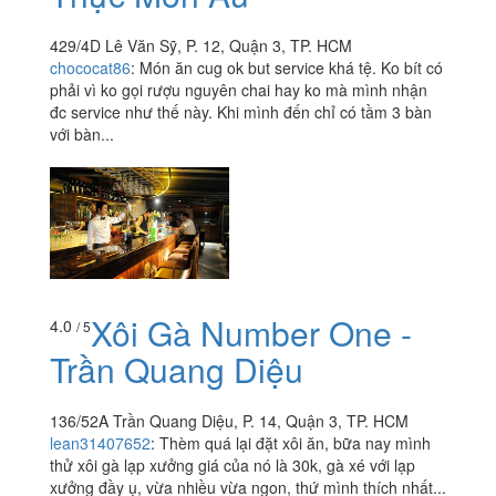
429/4D Lê Văn Sỹ, P. 12, Quận 3, TP. HCM
chococat86
:
Món ăn cug ok but service khá tệ. Ko bít có
phải vì ko gọi rượu nguyên chai hay ko mà mình nhận
đc service như thế này. Khi mình đến chỉ có tầm 3 bàn
với bàn...
Xôi Gà Number One -
4.0
/ 5
Trần Quang Diệu
136/52A Trần Quang Diệu, P. 14, Quận 3, TP. HCM
lean31407652
:
Thèm quá lại đặt xôi ăn, bữa nay mình
thử xôi gà lạp xưởng giá của nó là 30k, gà xé với lạp
xưởng đầy ụ, vừa nhiều vừa ngon, thứ mình thích nhất...