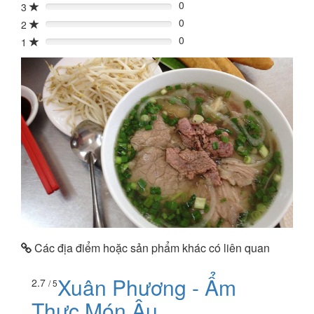
0
3
0%
0
2
0%
0
1
0%
Các địa điểm hoặc sản phẩm khác có liên quan
Xuân Phương - Ẩm
2.7
/ 5
Thực Món Âu