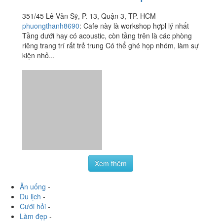
351/45 Lê Văn Sỹ, P. 13, Quận 3, TP. HCM
phuongthanh8690
:
Cafe này là workshop hợpl lý nhất
Tầng dưới hay có acoustic, còn tầng trên là các phòng
riêng trang trí rất trẻ trung Có thể ghé họp nhóm, làm sự
kiện nhỏ...
Xem thêm
Ăn uống
-
Du lịch
-
Cưới hỏi
-
Làm đẹp
-