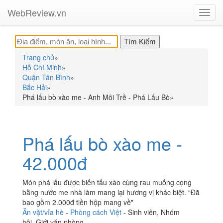
WebReview.vn
Toggl
navig
Trang chủ
»
Hồ Chí Minh
»
Quận Tân Bình
»
Bắc Hải
»
Phá lấu bò xào me - Anh Môi Trề - Phá Lấu Bò
»
Phá lấu bò xào me -
42.000đ
Món phá lấu được biến tấu xào cùng rau muống cọng
bằng nước me nhà làm mang lại hương vị khác biệt. “Đã
bao gồm 2.000đ tiền hộp mang về"
Ăn vặt/vỉa hè
-
Phòng cách Việt
-
Sinh viên
,
Nhóm
hội
,
Giới văn phòng