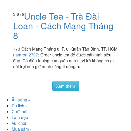
Uncle Tea - Trà Đài
3.6
/ 5
Loan - Cách Mạng Tháng
8
773 Cách Mạng Tháng 8, P. 6, Quận Tân Bình, TP. HCM
namrom2707
:
Order uncle tea để được cái mình siêu
đẹp. Có điều toping của quán quá ít, vị trà không có gì
nỏi trội nên giờ mình cũng ít uống rùi.
Xem thêm
Ăn uống
-
Du lịch
-
Cưới hỏi
-
Làm đẹp
-
Vui chơi
-
Mua sắm
-