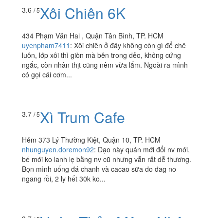
Xôi Chiên 6K
3.6
/ 5
434 Phạm Văn Hai , Quận Tân Bình, TP. HCM
uyenpham7411
:
Xôi chiên ở đây không còn gì để chê
luôn, lớp xôi thì giòn mà bên trong dẻo, không cứng
ngắc, còn nhân thịt cũng nêm vừa lắm. Ngoài ra mình
có gọi cái cơm...
Xì Trum Cafe
3.7
/ 5
Hẻm 373 Lý Thường Kiệt, Quận 10, TP. HCM
nhunguyen.doremon92
:
Dạo này quán mới đổi nv mới,
bé mới ko lanh lẹ bằng nv cũ nhưng vẫn rất dễ thương.
Bọn mình uống đá chanh và cacao sữa do đag no
ngang rồi, 2 ly hết 30k ko...