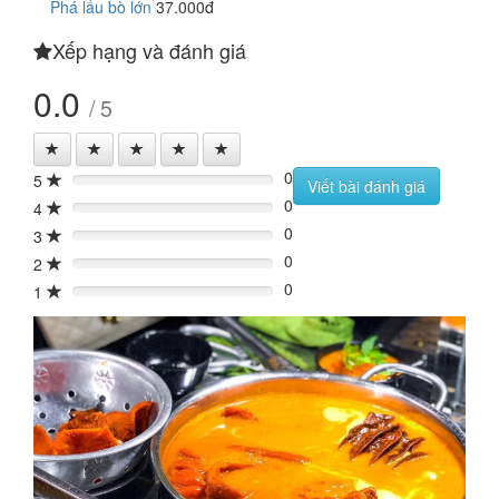
Phá lấu bò lớn
37.000đ
Xếp hạng và đánh giá
0.0
/ 5
0
5
0%
Viết bài đánh giá
0
4
0%
0
3
0%
0
2
0%
0
1
0%