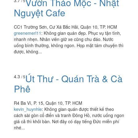
Vườn Thảo Mộc - Nhật
3.7
/ 5
Nguyệt Cafe
CC1 Trường Sơn, Cư Xá Bắc Hải, Quận 10, TP. HCM
greenemerl11
:
Không gian quán đẹp. Phục vụ tận tình,
nhanh nhẹn. Nhân viên giữ xe cũng chu đáo. Nước
uống bình thường, không ngon. Họp mặt tám chuyện thì
được, không...
Út Thư - Quán Trà & Cà
4.3
/ 5
Phê
R4 Ba Vì, P. 15, Quận 10, TP. HCM
kevin_huynhle
:
Không gian quán được thiết kế theo
cách sài gòn cổ điển và tranh Đông Hồ, nước uống ngon
giá cả thì khỏi bàn. Nơi đây có dạy tiếng Đức miễn phí
nhé...