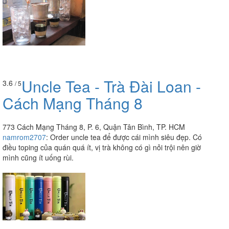
Uncle Tea - Trà Đài Loan -
3.6
/ 5
Cách Mạng Tháng 8
773 Cách Mạng Tháng 8, P. 6, Quận Tân Bình, TP. HCM
namrom2707
:
Order uncle tea để được cái mình siêu đẹp. Có
điều toping của quán quá ít, vị trà không có gì nỏi trội nên giờ
mình cũng ít uống rùi.