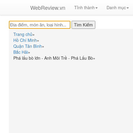
WebReview.vn
Tỉnh thành
Danh mục
Trang chủ
»
Hồ Chí Minh
»
Quận Tân Bình
»
Bắc Hải
»
Phá lấu bò lớn - Anh Môi Trề - Phá Lấu Bò
»