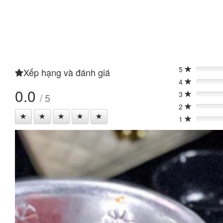
5
Xếp hạng và đánh giá
0%
4
0%
0.0
3
/ 5
0%
2
0%
1
0%