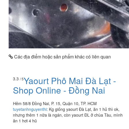
Các địa điểm hoặc sản phẩm khác có liên quan
Yaourt Phô Mai Đà Lạt -
3.3
/ 5
Shop Online - Đồng Nai
Hẻm 58/8 Đồng Nai, P. 15, Quận 10, TP. HCM
tuyetanhnguyenthi
:
Kg giống yaourt Đà Lạt, ăn 1 hủ thì ok,
nhưng thêm 1 nữa là ngán, còn yaourt ĐL ở chùa Tàu, mình
ăn 1 hơi 4 hũ