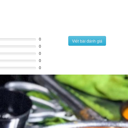
0
Viết bài đánh giá
0
0
0
0