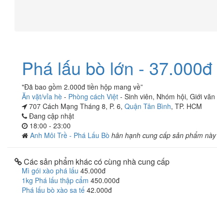
Phá lấu bò lớn - 37.000đ
"Đã bao gồm 2.000đ tiền hộp mang về”
Ăn vặt/vỉa hè
-
Phòng cách Việt
-
Sinh viên
,
Nhóm hội
,
Giới văn
707 Cách Mạng Tháng 8, P. 6,
Quận Tân Bình
, TP. HCM
Đang cập nhật
18:00 - 23:00
Anh Môi Trề - Phá Lấu Bò
hân hạnh cung cấp sản phẩm này
Các sản phẩm khác có cùng nhà cung cấp
Mì gói xào phá lấu
45.000đ
1kg Phá lấu thập cẩm
450.000đ
Phá lấu bò xào sa tế
42.000đ