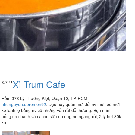
Xì Trum Cafe
3.7
/ 5
Hẻm 373 Lý Thường Kiệt, Quận 10, TP. HCM
nhunguyen.doremon92
:
Dạo này quán mới đổi nv mới, bé mới
ko lanh lẹ bằng nv cũ nhưng vẫn rất dễ thương. Bọn mình
uống đá chanh và cacao sữa do đag no ngang rồi, 2 ly hết 30k
ko...