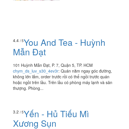
You And Tea - Huỳnh
4.4
/ 5
Mẫn Đạt
101 Huỳnh Mẫn Đạt, P. 7, Quận 5, TP. HCM
chym_ds_luv_s30_4ev3r
:
Quán nằm ngay góc đường,
không lớn lắm, order trước rồi có thể ngồi trước quán
hoặc ngồi trên lầu. Trên lầu có phòng máy lạnh và sân
thượng. Phòng...
Yến - Hủ Tiếu Mì
3.2
/ 5
Xương Sụn