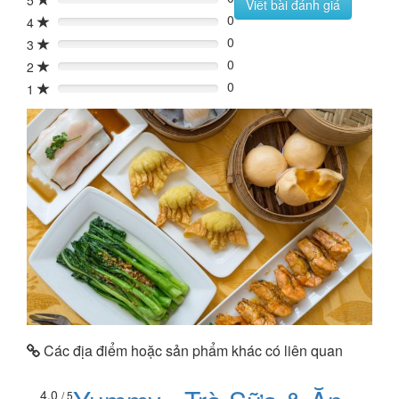
5
0%
Viết bài đánh giá
0
4
0%
0
3
0%
0
2
0%
0
1
0%
Các địa điểm hoặc sản phẩm khác có liên quan
4.0
/ 5