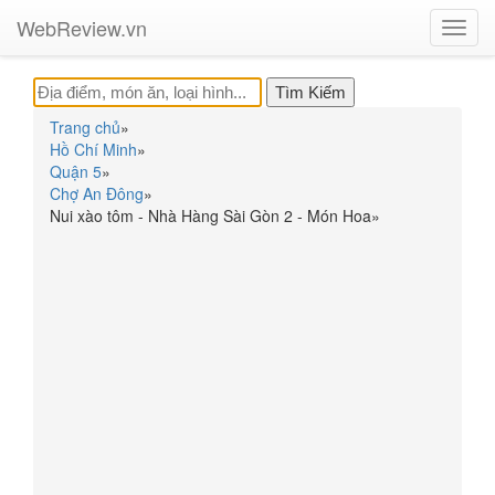
WebReview.vn
Toggl
navig
Trang chủ
»
Hồ Chí Minh
»
Quận 5
»
Chợ An Đông
»
Nui xào tôm - Nhà Hàng Sài Gòn 2 - Món Hoa
»