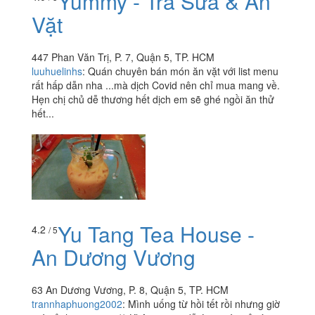
Yummy - Trà Sữa & Ăn
Vặt
447 Phan Văn Trị, P. 7, Quận 5, TP. HCM
luuhuelinhs
:
Quán chuyên bán món ăn vặt với list menu
rất hấp dẫn nha ...mà dịch Covid nên chỉ mua mang về.
Hẹn chị chủ dễ thương hết dịch em sẽ ghé ngồi ăn thử
hết...
Yu Tang Tea House -
4.2
/ 5
An Dương Vương
63 An Dương Vương, P. 8, Quận 5, TP. HCM
trannhaphuong2002
:
Mình uống từ hồi tết rồi nhưng giờ