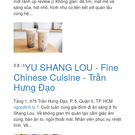
mới rảnh up review )) Không gian: dễ tìm, mát mẻ và
sáng sủa, hơi nhỏ, hình như có liên kết với quán lẩu
cùng hệ...
YU SHANG LOU - Fine
3.8
/ 5
Chinese Cuisine - Trần
Hưng Đạo
Tầng 1, 975 Trần Hưng Đạo, P. 5, Quận 5, TP. HCM
ngocdinh.ly.7
:
Cuối tuần cùng gia đình đi ăn sáng ở Yu
Shang Lou. Về không gian thì quán tạo cảm giác ấm
cúng, bàn ăn to, ngồi thoải mái. Nhân viên phục vụ nhiệt
tình. Về...