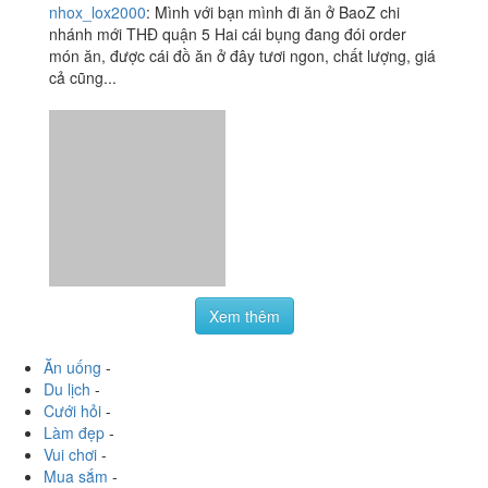
nhox_lox2000
:
Mình với bạn mình đi ăn ở BaoZ chi
nhánh mới THĐ quận 5 Hai cái bụng đang đói order
món ăn, được cái đồ ăn ở đây tươi ngon, chất lượng, giá
cả cũng...
Xem thêm
Ăn uống
-
Du lịch
-
Cưới hỏi
-
Làm đẹp
-
Vui chơi
-
Mua sắm
-