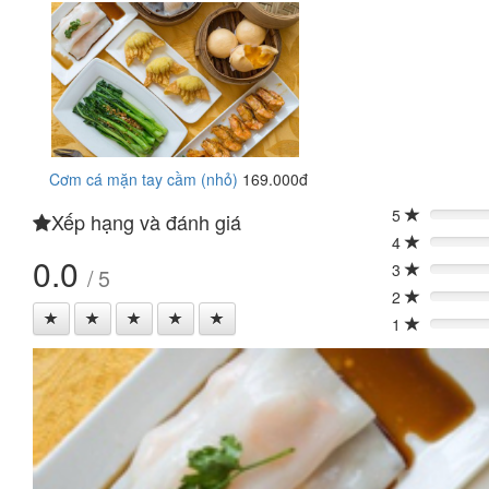
Cơm cá mặn tay cầm (nhỏ)
169.000đ
5
Xếp hạng và đánh giá
0%
4
0%
0.0
3
/ 5
0%
2
0%
1
0%