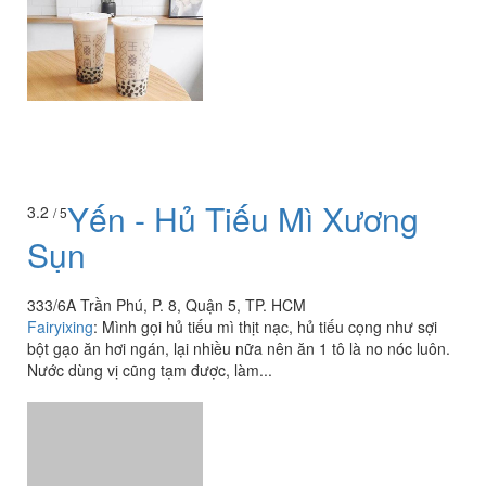
Yến - Hủ Tiếu Mì Xương
3.2
/ 5
Sụn
333/6A Trần Phú, P. 8, Quận 5, TP. HCM
Fairyixing
:
Mình gọi hủ tiếu mì thịt nạc, hủ tiếu cọng như sợi
bột gạo ăn hơi ngán, lại nhiều nữa nên ăn 1 tô là no nóc luôn.
Nước dùng vị cũng tạm được, làm...