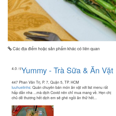
Các địa điểm hoặc sản phẩm khác có liên quan
Yummy - Trà Sữa & Ăn Vặt
4.0
/ 5
447 Phan Văn Trị, P. 7, Quận 5, TP. HCM
luuhuelinhs
:
Quán chuyên bán món ăn vặt với list menu rất
hấp dẫn nha ...mà dịch Covid nên chỉ mua mang về. Hẹn chị
chủ dễ thương hết dịch em sẽ ghé ngồi ăn thử hết...