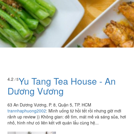
Yu Tang Tea House - An
4.2
/ 5
Dương Vương
63 An Dương Vương, P. 8, Quận 5, TP. HCM
trannhaphuong2002
:
Mình uống từ hồi tết rồi nhưng giờ mới
rảnh up review )) Không gian: dễ tìm, mát mẻ và sáng sủa, hơi
nhỏ, hình như có liên kết với quán lẩu cùng hệ...