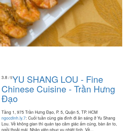
YU SHANG LOU - Fine
3.8
/ 5
Chinese Cuisine - Trần Hưng
Đạo
Tầng 1, 975 Trần Hưng Đạo, P. 5, Quận 5, TP. HCM
ngocdinh.ly.7
:
Cuối tuần cùng gia đình đi ăn sáng ở Yu Shang
Lou. Về không gian thì quán tạo cảm giác ấm cúng, bàn ăn to,
ngồi thoải mái. Nhân viên phục vụ nhiệt tình. Về...