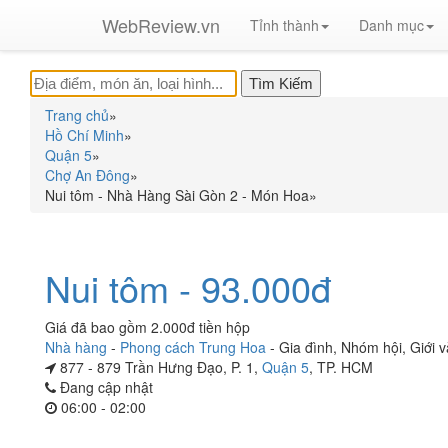
WebReview.vn
Tỉnh thành
Danh mục
Trang chủ
»
Hồ Chí Minh
»
Quận 5
»
Chợ An Đông
»
Nui tôm - Nhà Hàng Sài Gòn 2 - Món Hoa
»
Nui tôm - 93.000đ
Giá đã bao gồm 2.000đ tiền hộp
Nhà hàng
-
Phong cách Trung Hoa
-
Gia đình
,
Nhóm hội
,
Giới 
877 - 879 Trần Hưng Đạo, P. 1,
Quận 5
, TP. HCM
Đang cập nhật
06:00 - 02:00