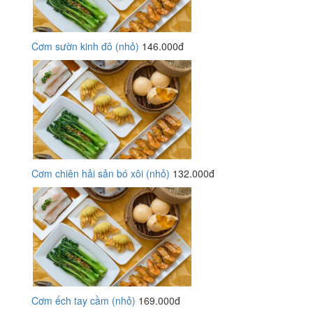
Cơm sườn kinh đô (nhỏ)
146.000đ
Cơm chiên hải sản bó xôi (nhỏ)
132.000đ
Cơm ếch tay cầm (nhỏ)
169.000đ