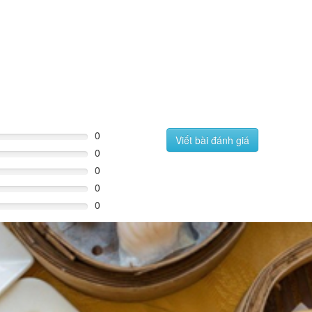
0
Viết bài đánh giá
0
0
0
0