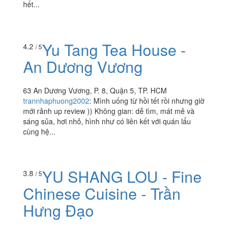
hết...
Yu Tang Tea House -
4.2
/ 5
An Dương Vương
63 An Dương Vương, P. 8, Quận 5, TP. HCM
trannhaphuong2002
:
Mình uống từ hồi tết rồi nhưng giờ
mới rảnh up review )) Không gian: dễ tìm, mát mẻ và
sáng sủa, hơi nhỏ, hình như có liên kết với quán lẩu
cùng hệ...
YU SHANG LOU - Fine
3.8
/ 5