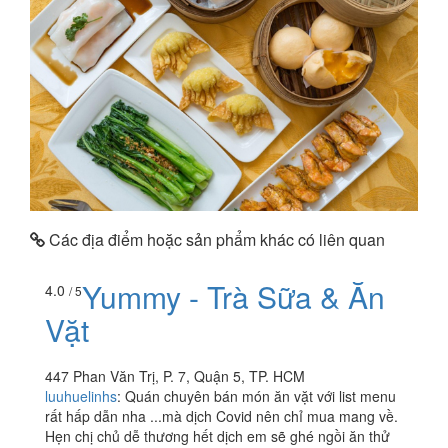
Các địa điểm hoặc sản phẩm khác có liên quan
Yummy - Trà Sữa & Ăn
4.0
/ 5
Vặt
447 Phan Văn Trị, P. 7, Quận 5, TP. HCM
luuhuelinhs
:
Quán chuyên bán món ăn vặt với list menu
rất hấp dẫn nha ...mà dịch Covid nên chỉ mua mang về.
Hẹn chị chủ dễ thương hết dịch em sẽ ghé ngồi ăn thử