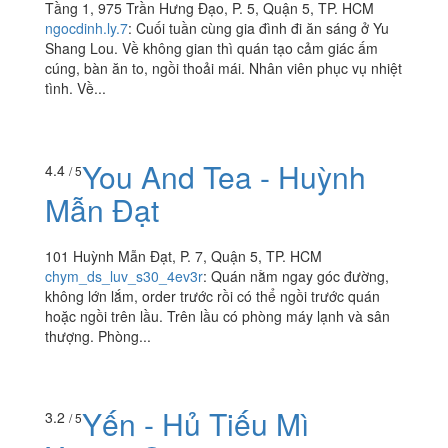
Chinese Cuisine - Trần
Hưng Đạo
Tầng 1, 975 Trần Hưng Đạo, P. 5, Quận 5, TP. HCM
ngocdinh.ly.7
:
Cuối tuần cùng gia đình đi ăn sáng ở Yu
Shang Lou. Về không gian thì quán tạo cảm giác ấm
cúng, bàn ăn to, ngồi thoải mái. Nhân viên phục vụ nhiệt
tình. Về...
You And Tea - Huỳnh
4.4
/ 5
Mẫn Đạt
101 Huỳnh Mẫn Đạt, P. 7, Quận 5, TP. HCM
chym_ds_luv_s30_4ev3r
:
Quán nằm ngay góc đường,
không lớn lắm, order trước rồi có thể ngồi trước quán
hoặc ngồi trên lầu. Trên lầu có phòng máy lạnh và sân
thượng. Phòng...