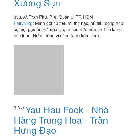
Yến - Hủ Tiếu Mì
3.2
/ 5
Xương Sụn
333/6A Trần Phú, P. 8, Quận 5, TP. HCM
Fairyixing
:
Mình gọi hủ tiếu mì thịt nạc, hủ tiếu cọng như
sợi bột gạo ăn hơi ngán, lại nhiều nữa nên ăn 1 tô là no
nóc luôn. Nước dùng vị cũng tạm được, làm...
Yau Hau Fook - Nhà
3.3
/ 5
Hàng Trung Hoa - Trần
Hưng Đạo
963 - 967 Trần Hưng Đạo, P. 5, Quận 5, TP. HCM
nhox_lox2000
:
Mình với bạn mình đi ăn ở BaoZ chi
nhánh mới THĐ quận 5 Hai cái bụng đang đói order