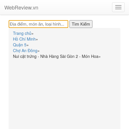
WebReview.vn
Toggl
navig
Trang chủ
»
Hồ Chí Minh
»
Quận 5
»
Chợ An Đông
»
Nui cật trứng - Nhà Hàng Sài Gòn 2 - Món Hoa
»