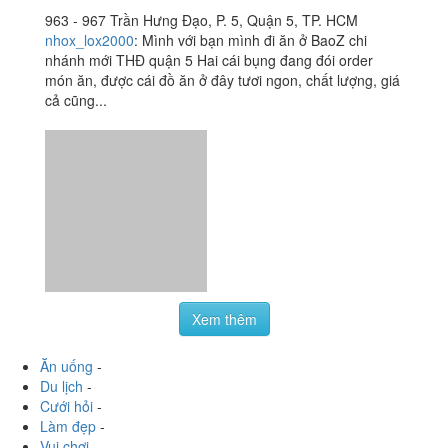
món ăn, được cái đồ ăn ở đây tươi ngon, chất lượng, giá
cả cũng...
Xem thêm
Ăn uống
-
Du lịch
-
Cưới hỏi
-
Làm đẹp
-
Vui chơi
-
Mua sắm
-
Giáo dục
-
Dịch vụ