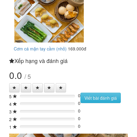
Cơm cá mặn tay cầm (nhỏ)
169.000đ
Xếp hạng và đánh giá
0.0
/ 5
0
5
0%
Viết bài đánh giá
0
4
0%
0
3
0%
0
2
0%
0
1
0%