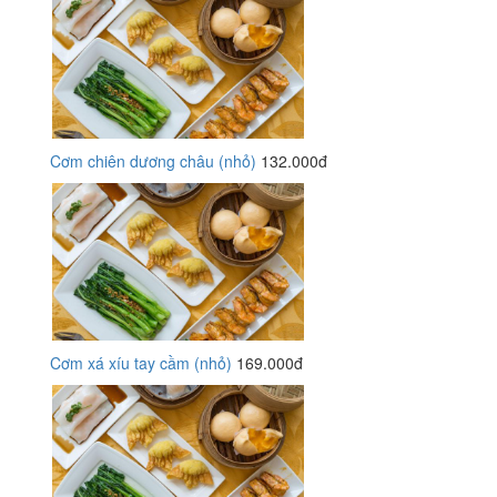
Cơm chiên dương châu (nhỏ)
132.000đ
Cơm xá xíu tay cầm (nhỏ)
169.000đ