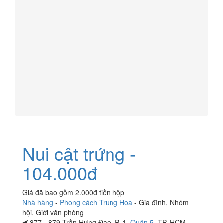
Nui cật trứng -
104.000đ
Giá đã bao gồm 2.000đ tiền hộp
Nhà hàng
-
Phong cách Trung Hoa
-
Gia đình
,
Nhóm
hội
,
Giới văn phòng
877 - 879 Trần Hưng Đạo, P. 1,
Quận 5
, TP. HCM