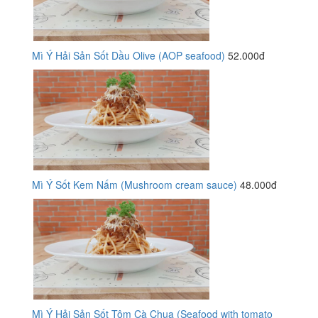
Mì Ý Hải Sản Sốt Dầu Olive (AOP seafood)
52.000đ
Mì Ý Sốt Kem Nấm (Mushroom cream sauce)
48.000đ
Mì Ý Hải Sản Sốt Tôm Cà Chua (Seafood with tomato