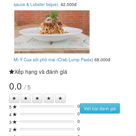
sauce & Lobster bique).
62.000đ
Mì Ý Cua sốt phô mai (Crab Lump Pasta)
68.000đ
Xếp hạng và đánh giá
0.0
/ 5
0
5
0%
Viết bài đánh giá
0
4
0%
0
3
0%
0
2
0%