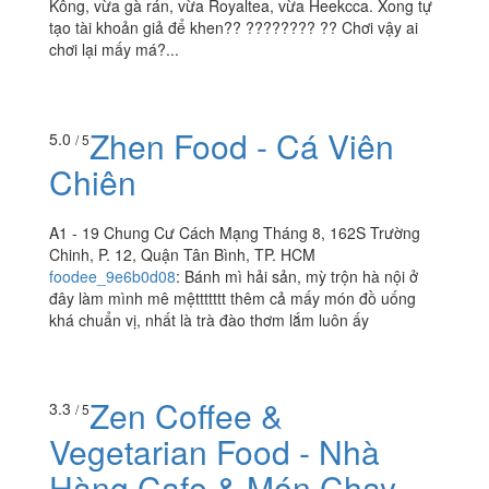
Kông, vừa gà rán, vừa Royaltea, vừa Heekcca. Xong tự
tạo tài khoản giả để khen?? ???????? ?? Chơi vậy ai
chơi lại mấy má?...
Zhen Food - Cá Viên
5.0
/ 5
Chiên
A1 - 19 Chung Cư Cách Mạng Tháng 8, 162S Trường
Chinh, P. 12, Quận Tân Bình, TP. HCM
foodee_9e6b0d08
:
Bánh mì hải sản, mỳ trộn hà nội ở
đây làm mình mê mệttttttt thêm cả mấy món đồ uống
khá chuẩn vị, nhất là trà đào thơm lắm luôn ấy
Zen Coffee &
3.3
/ 5
Vegetarian Food - Nhà
Hàng Cafe & Món Chay