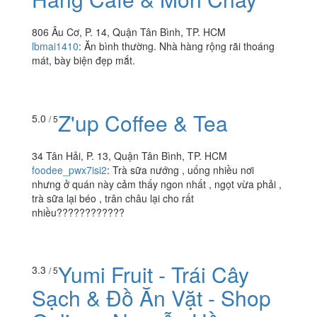
806 Âu Cơ, P. 14, Quận Tân Bình, TP. HCM
lbmai1410
:
Ăn bình thường. Nhà hàng rộng rãi thoáng
mát, bày biện đẹp mắt.
Z'up Coffee & Tea
5.0
/ 5
34 Tân Hải, P. 13, Quận Tân Bình, TP. HCM
foodee_pwx7isi2
:
Trà sữa nướng , uống nhiều nơi
nhưng ở quán này cảm thấy ngon nhất , ngọt vừa phải ,
trà sữa lại béo , trân châu lại cho rất
nhiều????????????
Yumi Fruit - Trái Cây
3.3
/ 5
Sạch & Đồ Ăn Vặt - Shop