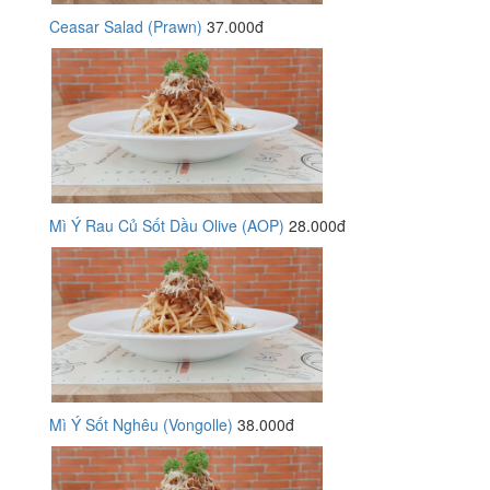
Ceasar Salad (Prawn)
37.000đ
Mì Ý Rau Củ Sốt Dầu Olive (AOP)
28.000đ
Mì Ý Sốt Nghêu (Vongolle)
38.000đ