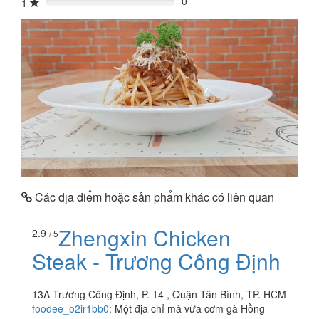
0
1
0%
Các địa điểm hoặc sản phẩm khác có liên quan
Zhengxin Chicken
2.9
/ 5
Steak - Trương Công Định
13A Trương Công Định, P. 14 , Quận Tân Bình, TP. HCM
foodee_o2ir1bb0
:
Một địa chỉ mà vừa cơm gà Hồng