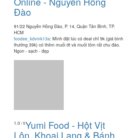
Online - Nguyễn Hồng
Đào
91/22 Nguyễn Hồng Đào, P. 14, Quận Tân Bình, TP.
HCM
foodee_kdvmk13a
:
Mình đặt lúc có deal chỉ 9k (giá bình
thường 39k) có thêm muối ớt và muối tôm rất chu đáo.
Ngon - sạch - đẹp
Yumi Food - Hột Vịt
1.0
/ 5
Lộn, Khoai Lang & Bánh