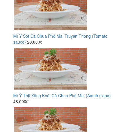
Mì Ý Sốt Cà Chua Phô Mai Truyền Thống (Tomato
sauce)
28.000đ
Mì Ý Thịt Xông Khói Cà Chua Phô Mai (Amatriciana)
48.000đ