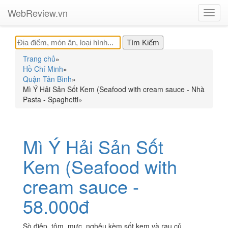
WebReview.vn
Toggl
navig
Trang chủ
»
Hồ Chí Minh
»
Quận Tân Bình
»
Mì Ý Hải Sản Sốt Kem (Seafood with cream sauce - Nhà
Pasta - Spaghetti
»
Mì Ý Hải Sản Sốt
Kem (Seafood with
cream sauce -
58.000đ
Sò điệp, tôm, mực, nghêu kèm sốt kem và rau củ