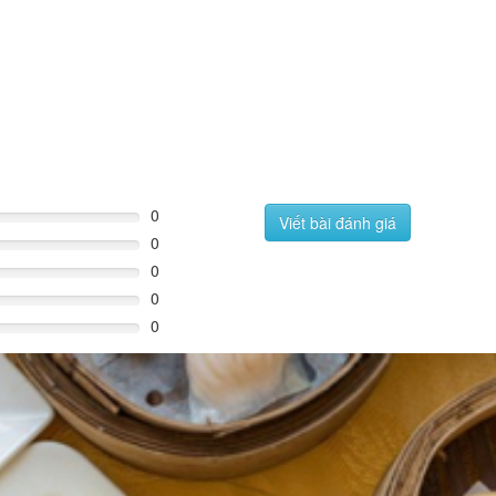
0
Viết bài đánh giá
0
0
0
0