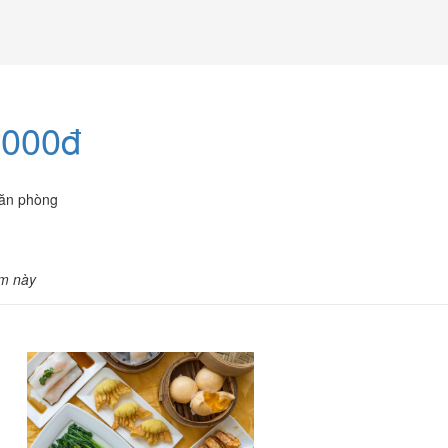
.000đ
văn phòng
m này