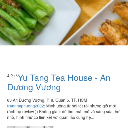
Yu Tang Tea House - An
4.2
/ 5
Dương Vương
63 An Dương Vương, P. 8, Quận 5, TP. HCM
trannhaphuong2002
:
Mình uống từ hồi tết rồi nhưng giờ mới
rảnh up review )) Không gian: dễ tìm, mát mẻ và sáng sủa, hơi
nhỏ, hình như có liên kết với quán lẩu cùng hệ...