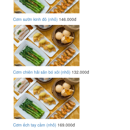
Cơm sườn kinh đô (nhỏ)
146.000đ
Cơm chiên hải sản bó xôi (nhỏ)
132.000đ
Cơm ếch tay cầm (nhỏ)
169.000đ