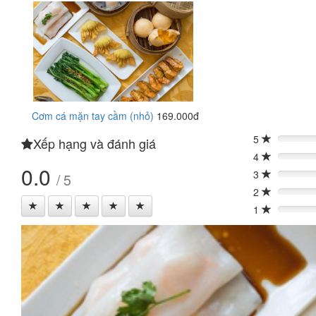
Cơm cá mặn tay cầm (nhỏ)
169.000đ
5
Xếp hạng và đánh giá
0%
4
0%
0.0
3
/ 5
0%
2
0%
1
0%