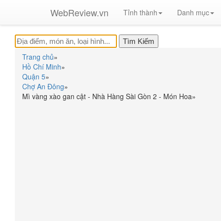
WebReview.vn
Tỉnh thành
Danh mục
Trang chủ
»
Hồ Chí Minh
»
Quận 5
»
Chợ An Đông
»
Mì vàng xào gan cật - Nhà Hàng Sài Gòn 2 - Món Hoa
»