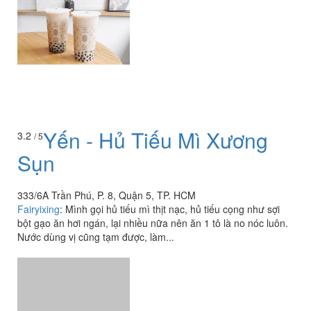
Yến - Hủ Tiếu Mì Xương
3.2
/ 5
Sụn
333/6A Trần Phú, P. 8, Quận 5, TP. HCM
Fairyixing
:
Mình gọi hủ tiếu mì thịt nạc, hủ tiếu cọng như sợi
bột gạo ăn hơi ngán, lại nhiều nữa nên ăn 1 tô là no nóc luôn.
Nước dùng vị cũng tạm được, làm...