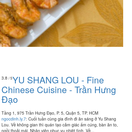
YU SHANG LOU - Fine
3.8
/ 5
Chinese Cuisine - Trần Hưng
Đạo
Tầng 1, 975 Trần Hưng Đạo, P. 5, Quận 5, TP. HCM
ngocdinh.ly.7
:
Cuối tuần cùng gia đình đi ăn sáng ở Yu Shang
Lou. Về không gian thì quán tạo cảm giác ấm cúng, bàn ăn to,
ngồi thoải mái. Nhân viên phục vụ nhiệt tình. Về...