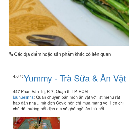
Các địa điểm hoặc sản phẩm khác có liên quan
Yummy - Trà Sữa & Ăn Vặt
4.0
/ 5
447 Phan Văn Trị, P. 7, Quận 5, TP. HCM
luuhuelinhs
:
Quán chuyên bán món ăn vặt với list menu rất
hấp dẫn nha ...mà dịch Covid nên chỉ mua mang về. Hẹn chị
chủ dễ thương hết dịch em sẽ ghé ngồi ăn thử hết...