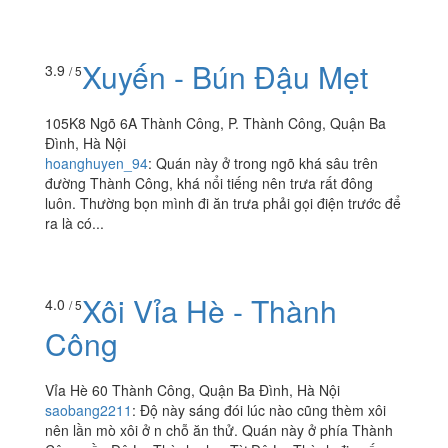
Xuyến - Bún Đậu Mẹt
3.9
/ 5
105K8 Ngõ 6A Thành Công, P. Thành Công, Quận Ba
Đình, Hà Nội
hoanghuyen_94
:
Quán này ở trong ngõ khá sâu trên
đường Thành Công, khá nổi tiếng nên trưa rất đông
luôn. Thường bọn mình đi ăn trưa phải gọi điện trước để
ra là có...
Xôi Vỉa Hè - Thành
4.0
/ 5
Công
Vỉa Hè 60 Thành Công, Quận Ba Đình, Hà Nội
saobang2211
:
Độ này sáng đói lúc nào cũng thèm xôi
nên lần mò xôi ở n chỗ ăn thử. Quán này ở phía Thành