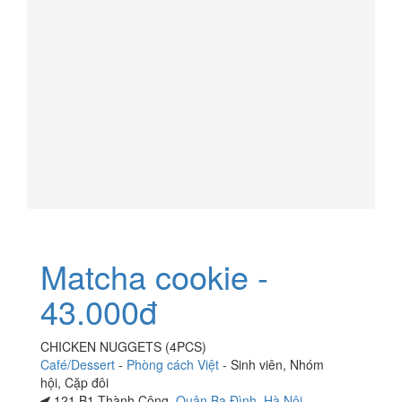
Matcha cookie -
43.000đ
CHICKEN NUGGETS (4PCS)
Café/Dessert
-
Phòng cách Việt
-
Sinh viên
,
Nhóm
hội
,
Cặp đôi
121 B1 Thành Công,
Quận Ba Đình
,
Hà Nội