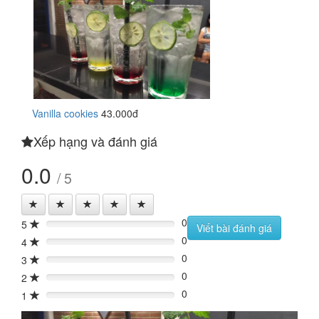
Vanilla cookies
43.000đ
Xếp hạng và đánh giá
0.0
/ 5
0
5
0%
Viết bài đánh giá
0
4
0%
0
3
0%
0
2
0%
0
1
0%