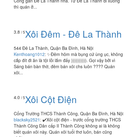
Công gần Đê La Thành nha. Từ Đê La Thành đi xuống
thì quán ở...
Xôi Đêm - Đê La Thành
3.8
/ 5
544 Đê La Thành, Quận Ba Đình, Hà Nội
Kenthoang1012
:
✨Đêm hôm mà bụng cứ ùng ục, không
cắp đít đi ăn là tội lỗi lắm đấy )))))))))). Gọi vậy bởi vì
Sáng bán bàn thờ, đêm bán xôi chs luôn ???? Quán
xôi...
Xôi Cột Điện
4.0
/ 5
Cổng Trường THCS Thành Công, Quận Ba Đình, Hà Nội
blacksky2521
:
✔️Xôi cột điện - trước cổng trường THCS
Thành Công Dân cấp II Thành Công không ai là không
biết quán xôi này. Quán xôi tuổi thơ luôn, bán cũng