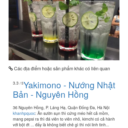
Các địa điểm hoặc sản phẩm khác có liên quan
Yakimono - Nướng Nhật
3.3
/ 5
Bản - Nguyên Hồng
36 Nguyên Hồng, P. Láng Hạ, Quận Đống Đa, Hà Nội
khanhpquoc
:
Ăn sườn sụn thì cứng méo hết cả mồm,
mang pepsi ra thì đá viên to viên nhỏ, kimchi có cả hành
với bột ớt ... đấy là không biết chê gì thì nói linh tinh...