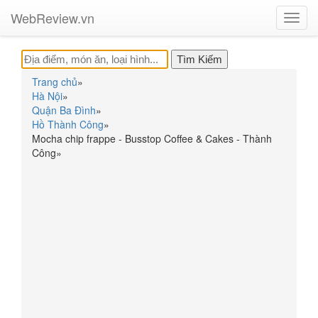
WebReview.vn
Toggl
navig
Trang chủ
»
Hà Nội
»
Quận Ba Đình
»
Hồ Thành Công
»
Mocha chip frappe - Busstop Coffee & Cakes - Thành
Công
»