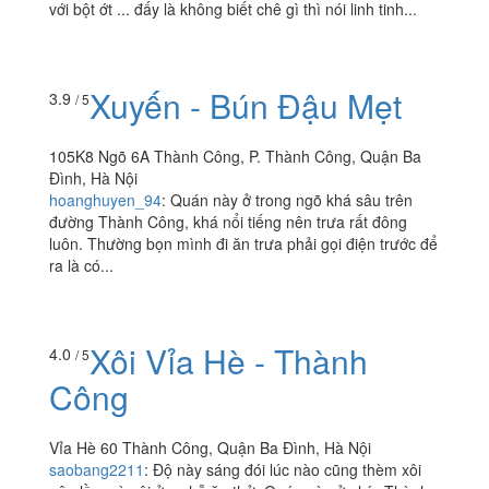
với bột ớt ... đấy là không biết chê gì thì nói linh tinh...
Xuyến - Bún Đậu Mẹt
3.9
/ 5
105K8 Ngõ 6A Thành Công, P. Thành Công, Quận Ba
Đình, Hà Nội
hoanghuyen_94
:
Quán này ở trong ngõ khá sâu trên
đường Thành Công, khá nổi tiếng nên trưa rất đông
luôn. Thường bọn mình đi ăn trưa phải gọi điện trước để
ra là có...
Xôi Vỉa Hè - Thành
4.0
/ 5
Công
Vỉa Hè 60 Thành Công, Quận Ba Đình, Hà Nội
saobang2211
:
Độ này sáng đói lúc nào cũng thèm xôi