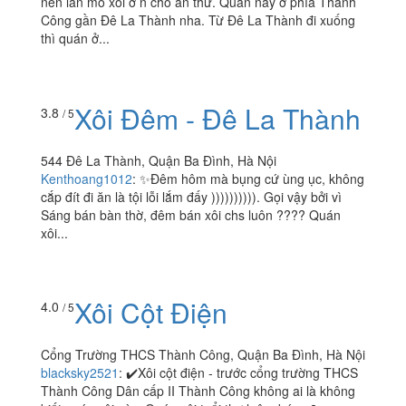
nên lần mò xôi ở n chỗ ăn thử. Quán này ở phía Thành
Công gần Đê La Thành nha. Từ Đê La Thành đi xuống
thì quán ở...
Xôi Đêm - Đê La Thành
3.8
/ 5
544 Đê La Thành, Quận Ba Đình, Hà Nội
Kenthoang1012
:
✨Đêm hôm mà bụng cứ ùng ục, không
cắp đít đi ăn là tội lỗi lắm đấy )))))))))). Gọi vậy bởi vì
Sáng bán bàn thờ, đêm bán xôi chs luôn ???? Quán
xôi...
Xôi Cột Điện
4.0
/ 5
Cổng Trường THCS Thành Công, Quận Ba Đình, Hà Nội
blacksky2521
:
✔️Xôi cột điện - trước cổng trường THCS
Thành Công Dân cấp II Thành Công không ai là không