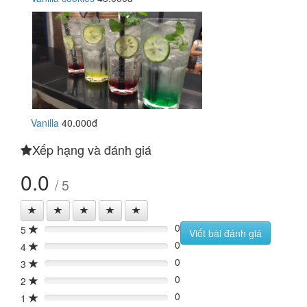
Vanilla
40.000đ
Xếp hạng và đánh giá
0.0
/ 5
0
5
0%
Viết bài đánh giá
0
4
0%
0
3
0%
0
2
0%
0
1
0%