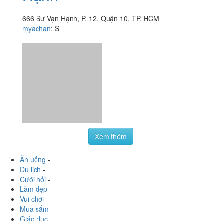
666 Sư Vạn Hạnh, P. 12, Quận 10, TP. HCM
myachan
:
S
Xem thêm
Ăn uống
-
Du lịch
-
Cưới hỏi
-
Làm đẹp
-
Vui chơi
-
Mua sắm
-
Giáo dục
-