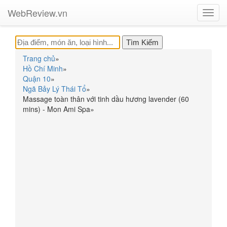
WebReview.vn
Toggl
navig
Trang chủ
»
Hồ Chí Minh
»
Quận 10
»
Ngã Bảy Lý Thái Tổ
»
Massage toàn thân với tinh dầu hương lavender (60
mins) - Mon Ami Spa
»