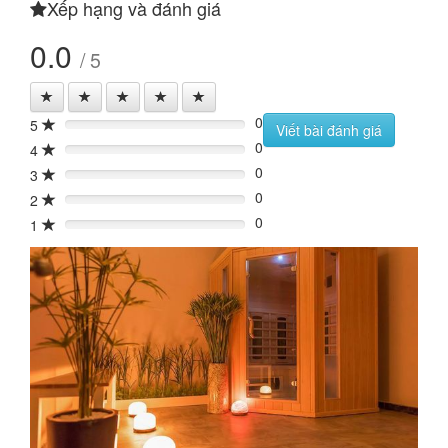
Xếp hạng và đánh giá
0.0
/ 5
0
5
0%
Viết bài đánh giá
0
4
0%
0
3
0%
0
2
0%
0
1
0%