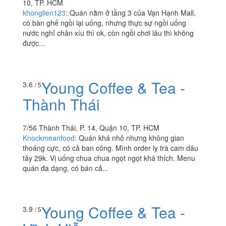
10, TP. HCM
khonglien123
:
Quán nằm ở tầng 3 của Vạn Hạnh Mall,
có bàn ghế ngồi lại uống, nhưng thực sự ngồi uống
nước nghỉ chân xíu thì ok, còn ngồi chơi lâu thì không
được...
Young Coffee & Tea -
3.6
/ 5
Thành Thái
7/56 Thành Thái, P. 14, Quận 10, TP. HCM
Knockmeanfood
:
Quán khá nhỏ nhưng không gian
thoáng cực, có cả ban công. Mình order ly trà cam dâu
tây 29k. Vị uống chua chua ngọt ngọt khá thích. Menu
quán đa dạng, có bán cả...
Young Coffee & Tea -
3.9
/ 5