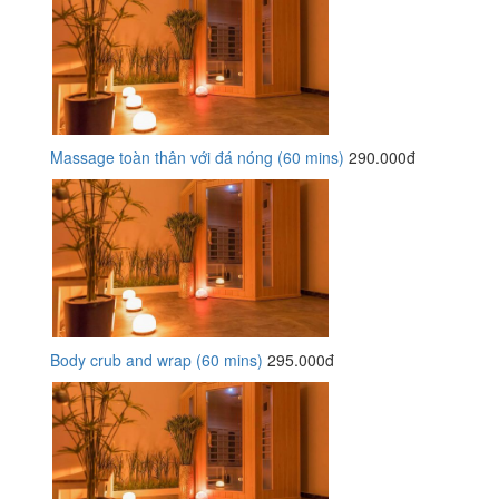
Massage toàn thân với đá nóng (60 mins)
290.000đ
Body crub and wrap (60 mins)
295.000đ