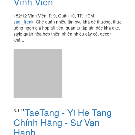
Vĩnh Viễn
152/12 Vĩnh Viễn, P. 9, Quận 10, TP. HCM
sagi_freak
:
Ghé quán nhiều lần pvụ khá dễ thương, thức
uống ngon giá hợp túi tiền, quán tụ tập tán dóc khá oke,
style quán hòa hợp thiên nhiên nhiều cây cỏ, decor
khá...
TaeTang - Yi He Tang
3.1
/ 5
Chính Hãng - Sư Vạn
Hạnh