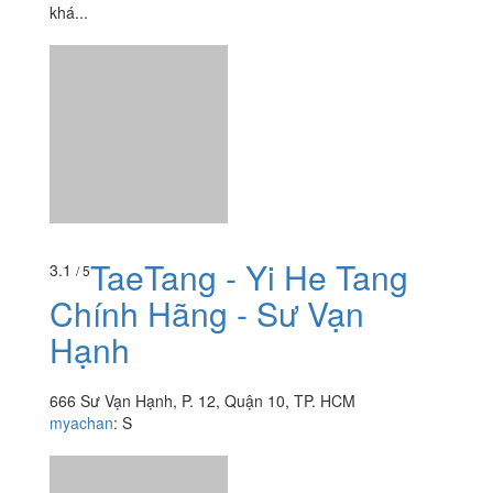
152/12 Vĩnh Viễn, P. 9, Quận 10, TP. HCM
sagi_freak
:
Ghé quán nhiều lần pvụ khá dễ thương, thức
uống ngon giá hợp túi tiền, quán tụ tập tán dóc khá oke,
style quán hòa hợp thiên nhiên nhiều cây cỏ, decor
khá...
TaeTang - Yi He Tang
3.1
/ 5
Chính Hãng - Sư Vạn
Hạnh
666 Sư Vạn Hạnh, P. 12, Quận 10, TP. HCM