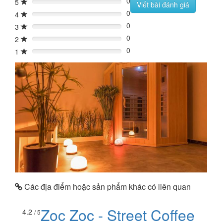
0
5
0%
Viết bài đánh giá
0
4
0%
0
3
0%
0
2
0%
0
1
0%
Các địa điểm hoặc sản phẩm khác có liên quan
Zoc Zoc - Street Coffee
4.2
/ 5