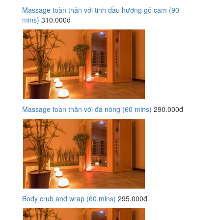
Massage toàn thân với tinh dầu hương gỗ cam (90
mins)
310.000đ
Massage toàn thân với đá nóng (60 mins)
290.000đ
Body crub and wrap (60 mins)
295.000đ