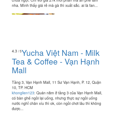
chua ngọt. Chỉ với giá 27k mỗi phần mà ăn phê lắm
nha. Mình thấy giá rẻ mà gà thì xuất sắc. ai là fan...
Yucha Việt Nam - Milk
4.3
/ 5
Tea & Coffee - Vạn Hạnh
Mall
Tầng 3, Vạn Hạnh Mall, 11 Sư Vạn Hạnh, P. 12, Quận
10, TP. HCM
khonglien123
:
Quán nằm ở tầng 3 của Vạn Hạnh Mall,
có bàn ghế ngồi lại uống, nhưng thực sự ngồi uống
nước nghỉ chân xíu thì ok, còn ngồi chơi lâu thì không
được...