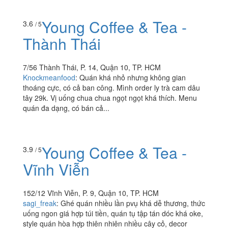
Young Coffee & Tea -
3.6
/ 5
Thành Thái
7/56 Thành Thái, P. 14, Quận 10, TP. HCM
Knockmeanfood
:
Quán khá nhỏ nhưng không gian
thoáng cực, có cả ban công. Mình order ly trà cam dâu
tây 29k. Vị uống chua chua ngọt ngọt khá thích. Menu
quán đa dạng, có bán cả...
Young Coffee & Tea -
3.9
/ 5
Vĩnh Viễn