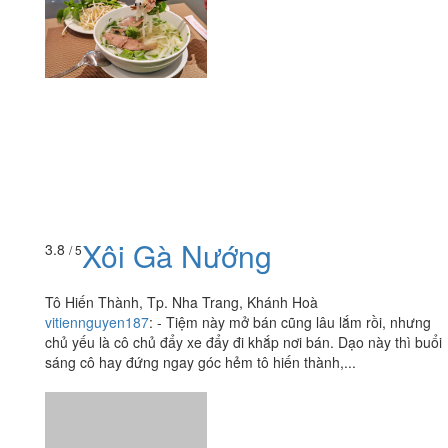
Xôi Gà Nướng
3.8
/ 5
Tô Hiến Thành, Tp. Nha Trang, Khánh Hoà
vitiennguyen187
:
- Tiệm này mở bán cũng lâu lắm rồi, nhưng
chủ yếu là cô chủ đẩy xe đẩy đi khắp nơi bán. Dạo này thì buổi
sáng cô hay đứng ngay góc hẻm tô hiến thành,...