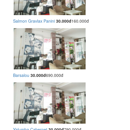
Salmon Gravlax Panini
30.000đ
160.000đ
Barsalou
30.000đ
690.000đ
Yalumba Cabernet
30.000đ
790.000đ