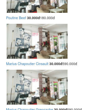
Poutine Beef
30.000đ
180.000đ
Marius Chapoutier Cinsault
30.000đ
590.000đ
Marius Chapoutier Grencache
30.000đ
590.000đ