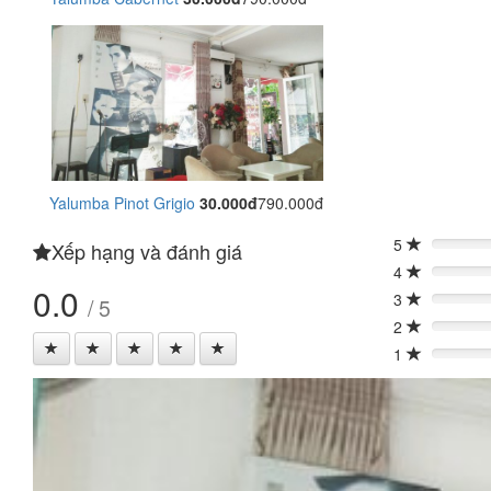
Yalumba Pinot Grigio
30.000đ
790.000đ
5
Xếp hạng và đánh giá
0%
4
0%
0.0
3
/ 5
0%
2
0%
1
0%