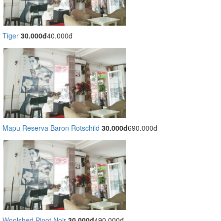
Tiger
30.000đ
40.000đ
Mapu Reserva Baron Rotschild
30.000đ
690.000đ
Woolshed Pinot Noir
30.000đ
490.000đ