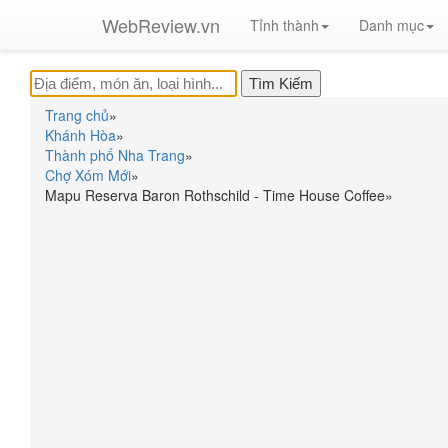
WebReview.vn
Tỉnh thành
Danh mục
Trang chủ
»
Khánh Hòa
»
Thành phố Nha Trang
»
Chợ Xóm Mới
»
Mapu Reserva Baron Rothschild - Time House Coffee
»