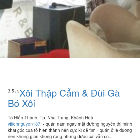
Xôi Thập Cẩm & Đùi Gà
3.5
/ 5
Bó Xôi
Tô Hiến Thành, Tp. Nha Trang, Khánh Hoà
vitiennguyen187
:
- quán nằm ngay mặt đường nguyễn thị minh
khai góc cua tô hiến thành nên cực kì dễ tìm - quán ở lề đuơng
nên không gian không rộng nhưng được cái vẫn có...