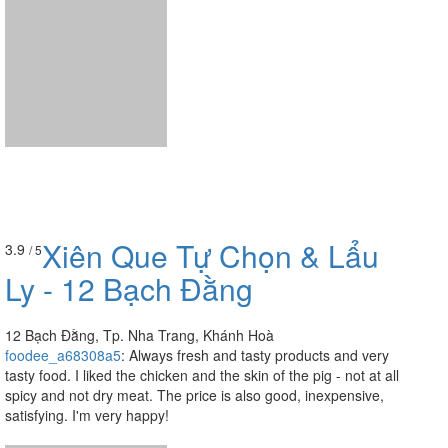
Xiên Que Tự Chọn & Lẩu
3.9
/ 5
Ly - 12 Bạch Đằng
12 Bạch Đằng, Tp. Nha Trang, Khánh Hoà
foodee_a68308a5
:
Always fresh and tasty products and very
tasty food. I liked the chicken and the skin of the pig - not at all
spicy and not dry meat. The price is also good, inexpensive,
satisfying. I'm very happy!