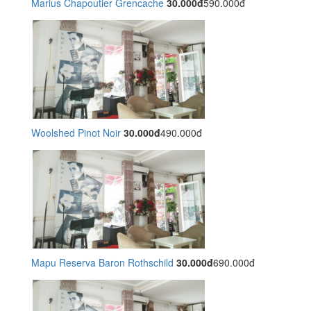
Marius Chapoutier Grencache
30.000đ
590.000đ
Woolshed Pinot Noir
30.000đ
490.000đ
Mapu Reserva Baron Rothschild
30.000đ
690.000đ