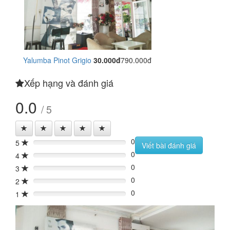
Yalumba Pinot Grigio
30.000đ
790.000đ
Xếp hạng và đánh giá
0.0
/ 5
0
5
0%
Viết bài đánh giá
0
4
0%
0
3
0%
0
2
0%
0
1
0%