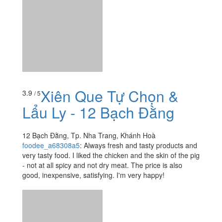
Xiên Que Tự Chọn &
3.9
/ 5
Lẩu Ly - 12 Bạch Đằng
12 Bạch Đằng, Tp. Nha Trang, Khánh Hoà
foodee_a68308a5
:
Always fresh and tasty products and
very tasty food. I liked the chicken and the skin of the pig
- not at all spicy and not dry meat. The price is also
good, inexpensive, satisfying. I'm very happy!