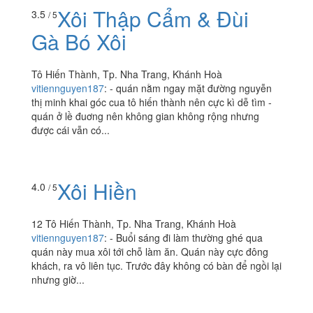
Xôi Thập Cẩm & Đùi
3.5
/ 5
Gà Bó Xôi
Tô Hiến Thành, Tp. Nha Trang, Khánh Hoà
vitiennguyen187
:
- quán nằm ngay mặt đường nguyễn
thị minh khai góc cua tô hiến thành nên cực kì dễ tìm -
quán ở lề đuơng nên không gian không rộng nhưng
được cái vẫn có...
Xôi Hiền
4.0
/ 5
12 Tô Hiến Thành, Tp. Nha Trang, Khánh Hoà
vitiennguyen187
:
- Buổi sáng đi làm thường ghé qua
quán này mua xôi tới chỗ làm ăn. Quán này cực đông
khách, ra vô liên tục. Trước đây không có bàn để ngồi lại
nhưng giờ...