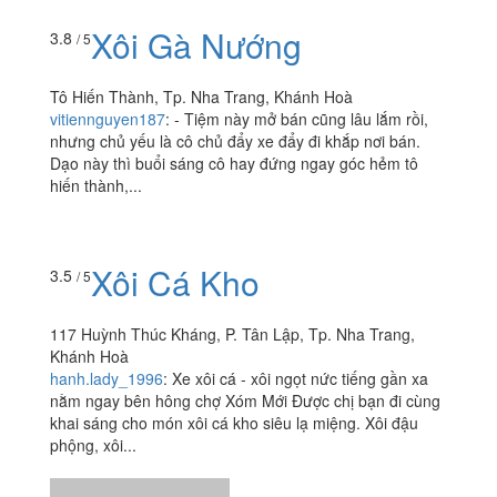
Xôi Gà Nướng
3.8
/ 5
Tô Hiến Thành, Tp. Nha Trang, Khánh Hoà
vitiennguyen187
:
- Tiệm này mở bán cũng lâu lắm rồi,
nhưng chủ yếu là cô chủ đẩy xe đẩy đi khắp nơi bán.
Dạo này thì buổi sáng cô hay đứng ngay góc hẻm tô
hiến thành,...
Xôi Cá Kho
3.5
/ 5
117 Huỳnh Thúc Kháng, P. Tân Lập, Tp. Nha Trang,
Khánh Hoà
hanh.lady_1996
:
Xe xôi cá - xôi ngọt nức tiếng gần xa
nằm ngay bên hông chợ Xóm Mới Được chị bạn đi cùng
khai sáng cho món xôi cá kho siêu lạ miệng. Xôi đậu
phộng, xôi...