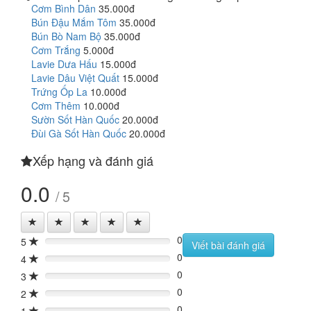
Cơm Bình Dân
35.000đ
Bún Đậu Mắm Tôm
35.000đ
Bún Bò Nam Bộ
35.000đ
Cơm Trắng
5.000đ
Lavie Dưa Hấu
15.000đ
Lavie Dâu Việt Quất
15.000đ
Trứng Ốp La
10.000đ
Cơm Thêm
10.000đ
Sườn Sốt Hàn Quốc
20.000đ
Đùi Gà Sốt Hàn Quốc
20.000đ
Xếp hạng và đánh giá
0.0
/ 5
0
5
0%
Viết bài đánh giá
0
4
0%
0
3
0%
0
2
0%
0