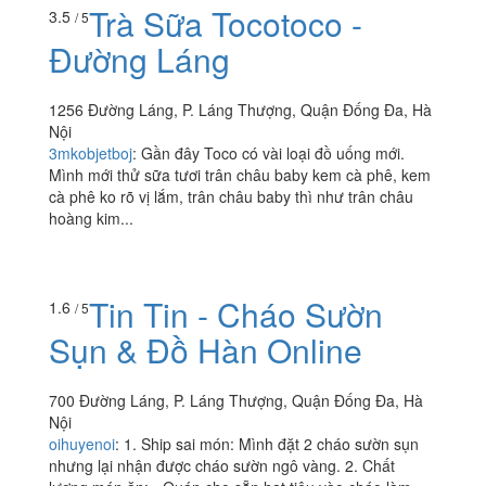
chắc...
Trà Sữa Tocotoco -
3.5
/ 5
Đường Láng
1256 Đường Láng, P. Láng Thượng, Quận Đống Đa, Hà
Nội
3mkobjetboj
:
Gần đây Toco có vài loại đồ uống mới.
Mình mới thử sữa tươi trân châu baby kem cà phê, kem
cà phê ko rõ vị lắm, trân châu baby thì như trân châu
hoàng kim...
Tin Tin - Cháo Sườn
1.6
/ 5
Sụn & Đồ Hàn Online