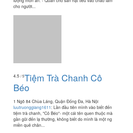
700 Đường Láng, P. Láng Thượng, Quận Đống Đa, Hà
Nội
oihuyenoi
:
1. Ship sai món: Mình đặt 2 cháo sườn sụn
nhưng lại nhận được cháo sườn ngô vàng. 2. Chất
lượng món ăn: - Quán cho sẵn hạt tiêu vào cháo làm
cho người...
Tiệm Trà Chanh Cô
4.5
/ 5
Béo
1 Ngõ 84 Chùa Láng, Quận Đống Đa, Hà Nội
luutruonggiang1611
:
Lần đầu tiên mình vào biết đến
tiệm trà chanh, "Cô Béo"- một cái tên quen thuộc mà
gần gũi đến lạ thường, không biết do mình là một ng
miền quê chân...