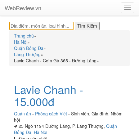
WebReview.vn
Toggl
navig
Trang chủ
»
Hà Nội
»
Quận Đống Đa
»
Láng Thượng
»
Lavie Chanh - Cơm Gà 365 - Đường Láng
»
Lavie Chanh -
15.000đ
Quán ăn
-
Phòng cách Việt
-
Sinh viên
,
Gia đình
,
Nhóm
hội
25 Ngõ 1194 Đường Láng, P. Láng Thượng,
Quận
Đống Đa
,
Hà Nội
Đang cập nhật