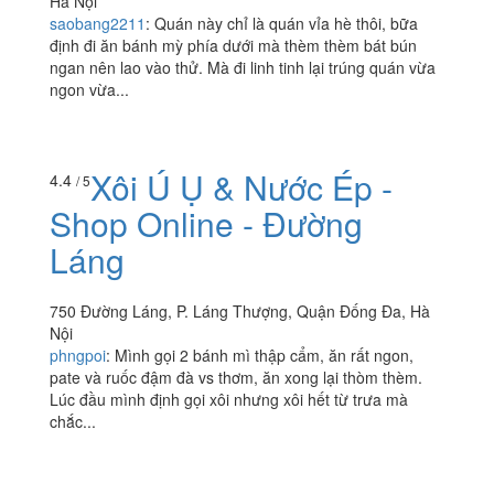
Hà Nội
saobang2211
:
Quán này chỉ là quán vỉa hè thôi, bữa
định đi ăn bánh mỳ phía dưới mà thèm thèm bát bún
ngan nên lao vào thử. Mà đi linh tinh lại trúng quán vừa
ngon vừa...
Xôi Ú Ụ & Nước Ép -
4.4
/ 5
Shop Online - Đường
Láng
750 Đường Láng, P. Láng Thượng, Quận Đống Đa, Hà
Nội
phngpoi
:
Mình gọi 2 bánh mì thập cẩm, ăn rất ngon,
pate và ruốc đậm đà vs thơm, ăn xong lại thòm thèm.
Lúc đầu mình định gọi xôi nhưng xôi hết từ trưa mà