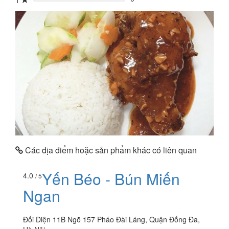
1
0%
Các địa điểm hoặc sản phẩm khác có liên quan
Yến Béo - Bún Miến
4.0
/ 5
Ngan
Đối Diện 11B Ngõ 157 Pháo Đài Láng, Quận Đống Đa,