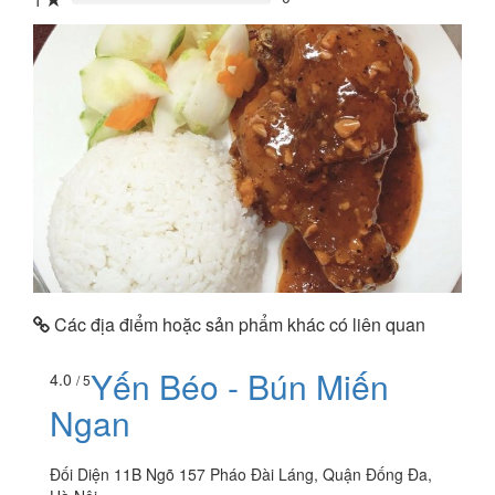
1
0%
Các địa điểm hoặc sản phẩm khác có liên quan
Yến Béo - Bún Miến
4.0
/ 5
Ngan
Đối Diện 11B Ngõ 157 Pháo Đài Láng, Quận Đống Đa,