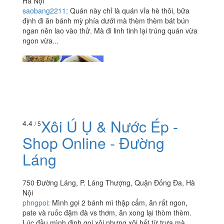
Hà Nội
saobang2211
:
Quán này chỉ là quán vỉa hè thôi, bữa
định đi ăn bánh mỳ phía dưới mà thèm thèm bát bún
ngan nên lao vào thử. Mà đi linh tinh lại trúng quán vừa
ngon vừa...
Xôi Ú Ụ & Nước Ép -
4.4
/ 5
Shop Online - Đường
Láng
750 Đường Láng, P. Láng Thượng, Quận Đống Đa, Hà
Nội
phngpoi
:
Mình gọi 2 bánh mì thập cẩm, ăn rất ngon,
pate và ruốc đậm đà vs thơm, ăn xong lại thòm thèm.
Lúc đầu mình định gọi xôi nhưng xôi hết từ trưa mà