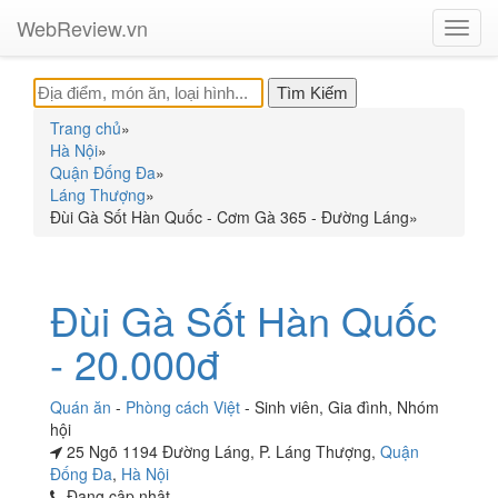
WebReview.vn
Toggl
navig
Trang chủ
»
Hà Nội
»
Quận Đống Đa
»
Láng Thượng
»
Đùi Gà Sốt Hàn Quốc - Cơm Gà 365 - Đường Láng
»
Đùi Gà Sốt Hàn Quốc
- 20.000đ
Quán ăn
-
Phòng cách Việt
-
Sinh viên
,
Gia đình
,
Nhóm
hội
25 Ngõ 1194 Đường Láng, P. Láng Thượng,
Quận
Đống Đa
,
Hà Nội
Đang cập nhật