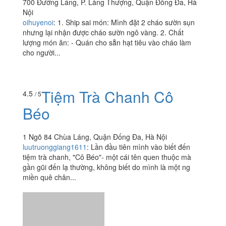
Tin Tin - Cháo Sườn
1.6
/ 5
Sụn & Đồ Hàn Online
700 Đường Láng, P. Láng Thượng, Quận Đống Đa, Hà
Nội
oihuyenoi
:
1. Ship sai món: Mình đặt 2 cháo sườn sụn
nhưng lại nhận được cháo sườn ngô vàng. 2. Chất
lượng món ăn: - Quán cho sẵn hạt tiêu vào cháo làm
cho người...
Tiệm Trà Chanh Cô
4.5
/ 5
Béo
1 Ngõ 84 Chùa Láng, Quận Đống Đa, Hà Nội
luutruonggiang1611
:
Lần đầu tiên mình vào biết đến
tiệm trà chanh, "Cô Béo"- một cái tên quen thuộc mà
gần gũi đến lạ thường, không biết do mình là một ng
miền quê chân...