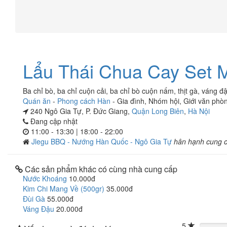
Lẩu Thái Chua Cay Set M
Ba chỉ bò, ba chỉ cuộn cải, ba chỉ bò cuộn nấm, thịt gà, váng đậ
Quán ăn
-
Phong cách Hàn
-
Gia đình
,
Nhóm hội
,
Giới văn phò
240 Ngô Gia Tự, P. Đức Giang,
Quận Long Biên
,
Hà Nội
Đang cập nhật
11:00 - 13:30 | 18:00 - 22:00
Jlegu BBQ - Nướng Hàn Quốc - Ngô Gia Tự
hân hạnh cung 
Các sản phẩm khác có cùng nhà cung cấp
Nước Khoáng
10.000đ
Kim Chi Mang Về (500gr)
35.000đ
Đùi Gà
55.000đ
Váng Đậu
20.000đ
5