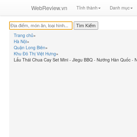
WebReview.vn
Tỉnh thành
Danh mục
Trang chủ
»
Hà Nội
»
Quận Long Biên
»
Khu Đô Thị Việt Hưng
»
Lẩu Thái Chua Cay Set Mini - Jlegu BBQ - Nướng Hàn Quốc - 