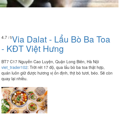
Via Dalat - Lẩu Bò Ba Toa
4.7
/ 5
- KĐT Việt Hưng
BT7 C17 Nguyễn Cao Luyện, Quận Long Biên, Hà Nội
viet_trader102
:
Trời rét 17 độ, qua lẩu bò ba toa thật hợp,
quán luôn giữ được hương vị ổn định, thịt bò tươi, béo. Sẽ còn
quay lại nhiều.