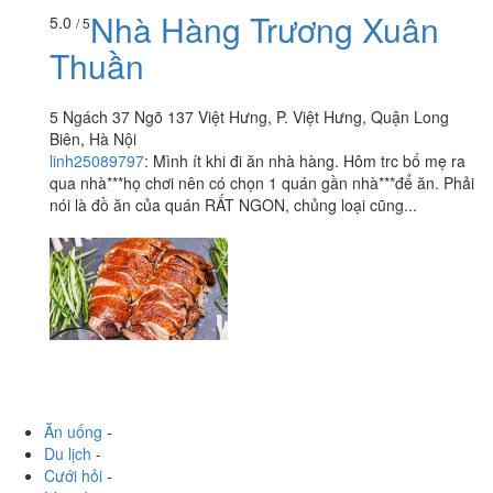
Nhà Hàng Trương Xuân
5.0
/ 5
Thuần
5 Ngách 37 Ngõ 137 Việt Hưng, P. Việt Hưng, Quận Long
Biên, Hà Nội
linh25089797
:
Mình ít khi đi ăn nhà hàng. Hôm trc bố mẹ ra
qua nhà***họ chơi nên có chọn 1 quán gần nhà***để ăn. Phải
nói là đồ ăn của quán RẤT NGON, chủng loại cũng...
Ăn uống
-
Du lịch
-
Cưới hỏi
-