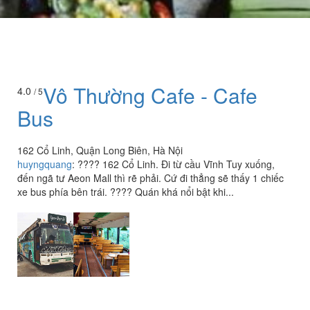
Vô Thường Cafe - Cafe
4.0
/ 5
Bus
162 Cổ Linh, Quận Long Biên, Hà Nội
huyngquang
:
???? 162 Cổ Linh. Đi từ cầu Vĩnh Tuy xuống,
đến ngã tư Aeon Mall thì rẽ phải. Cứ đi thẳng sẽ thấy 1 chiếc
xe bus phía bên trái. ???? Quán khá nổi bật khi...