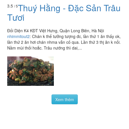
Thuý Hằng - Đặc Sản Trâu
3.5
/ 5
Tươi
Đối Diện K4 KĐT Việt Hưng, Quận Long Biên, Hà Nội
nhimmitout2
:
Chán k thể tưởng tượng đc, lần thứ 1 ăn thấy ok,
lần thứ 2 ăn hơi chán nhma vẫn cố qua. Lần thứ 3 thj ăn k nổi.
Nầm mùi thối hoắc. Trâu nướng thì dai,...
Xem thêm