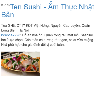
Ten Sushi - Ẩm Thực Nhật
3.7
/ 5
Bản
Tòa GH6, CT17 KĐT Việt Hưng, Nguyễn Cao Luyện, Quận
Long Biên, Hà Nội
beabea7278
:
Đồ ăn khá ổn. Quán rộng rãi, mát mẻ. Sashimi
hơi ít lựa chọn. Các món cá nướng rất ngon, salat vừa miệng.
Khá phù hợp cho gia đình đổi vị cuối tuần.