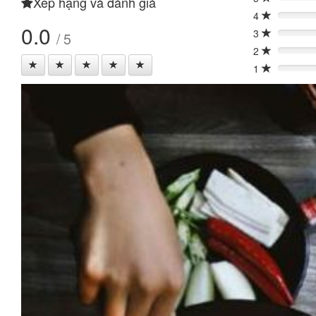
Xếp hạng và đánh giá
0%
4
0%
0.0
3
/ 5
0%
2
0%
1
0%