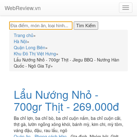
WebReview.vn
Toggl
navig
Trang chủ
»
Hà Nội
»
Quận Long Biên
»
Khu Đô Thị Việt Hưng
»
Lẩu Nướng Nhỏ - 700gr Thịt - Jlegu BBQ - Nướng Hàn
Quốc - Ngô Gia Tự
»
Lẩu Nướng Nhỏ -
700gr Thịt - 269.000đ
Ba chỉ lợn, ba chỉ bò, ba chỉ cuộn nấm, ba chỉ cuộn cải,
thịt gà, lườn ngỗng xông khói, bánh mỳ, kim chi, mỳ tôm,
váng đậu, đậu, rau lẩu, ngô
Quán ăn
-
Phong cách Hàn
-
Gia đình
,
Nhóm hội
,
Giới