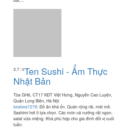
Ten Sushi - Ẩm Thực
3.7
/ 5
Nhật Bản
Tòa GH6, CT17 KĐT Việt Hưng, Nguyễn Cao Luyện,
Quận Long Biên, Hà Nội
beabea7278
:
Đồ ăn khá ổn. Quán rộng rãi, mát mẻ.
Sashimi hơi ít lựa chọn. Các món cá nướng rất ngon,
salat vừa miệng. Khá phù hợp cho gia đình đổi vị cuối
tuần.