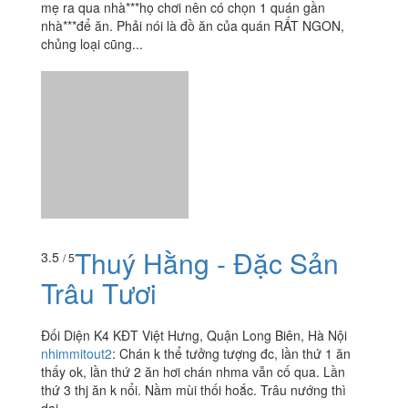
mẹ ra qua nhà***họ chơi nên có chọn 1 quán gần
nhà***để ăn. Phải nói là đồ ăn của quán RẤT NGON,
chủng loại cũng...
Thuý Hằng - Đặc Sản
3.5
/ 5
Trâu Tươi
Đối Diện K4 KĐT Việt Hưng, Quận Long Biên, Hà Nội
nhimmitout2
:
Chán k thể tưởng tượng đc, lần thứ 1 ăn
thấy ok, lần thứ 2 ăn hơi chán nhma vẫn cố qua. Lần
thứ 3 thj ăn k nổi. Nầm mùi thối hoắc. Trâu nướng thì
dai,...