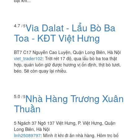
bật khi...
Via Dalat - Lẩu Bò Ba
4.7
/ 5
Toa - KĐT Việt Hưng
BT7 C17 Nguyễn Cao Luyện, Quận Long Biên, Hà Nội
viet_trader102
:
Trời rét 17 độ, qua lẩu bò ba toa thật
hợp, quán luôn giữ được hương vị ổn định, thịt bò tươi,
béo. Sẽ còn quay lại nhiều.
Nhà Hàng Trương Xuân
5.0
/ 5
Thuần
5 Ngách 37 Ngõ 137 Việt Hưng, P. Việt Hưng, Quận
Long Biên, Hà Nội
linh25089797
:
Mình ít khi đi ăn nhà hàng. Hôm trc bố