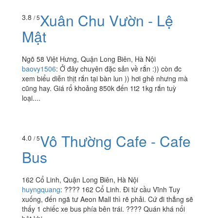
Xuân Chu Vườn - Lệ
3.8
/ 5
Mật
Ngõ 58 Việt Hưng, Quận Long Biên, Hà Nội
baovy1506
:
Ở đây chuyên đặc sản về rắn :)) còn đc
xem biểu diễn thịt rắn tại bàn lun )) hơi ghê nhưng mà
cũng hay. Giá rổ khoảng 850k đến 1t2 1kg rắn tuỳ
loại....
Vô Thường Cafe - Cafe
4.0
/ 5
Bus
162 Cổ Linh, Quận Long Biên, Hà Nội
huyngquang
:
???? 162 Cổ Linh. Đi từ cầu Vĩnh Tuy
xuống, đến ngã tư Aeon Mall thì rẽ phải. Cứ đi thẳng sẽ
thấy 1 chiếc xe bus phía bên trái. ???? Quán khá nổi