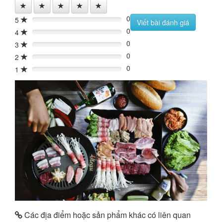
0
5
0%
Viết bài đánh giá
0
4
0%
0
3
0%
0
2
0%
0
1
0%
Các địa điểm hoặc sản phẩm khác có liên quan