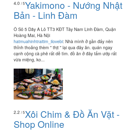
Yakimono - Nướng Nhật
4.0
/ 5
Bản - Linh Đàm
Ô Sô 5 Dãy A Lô TT3 KĐT Tây Nam Linh Đàm, Quận
Hoàng Mai, Hà Nội
hatmuahinhtraitim_ilovebi
:
Nhà mình ở gần đấy nên
thỉnh thoảng thèm " thịt " lại qua đây ăn. quán ngay
cạnh cộng cà phê rất dễ tìm. đồ ăn ở đây tẩm ướp rất
vừa miệng, ko...
Xôi Chim & Đồ Ăn Vặt -
2.2
/ 5
Shop Online