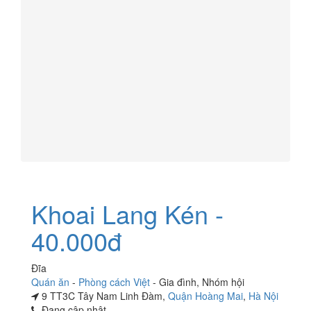
Khoai Lang Kén -
40.000đ
Đĩa
Quán ăn
-
Phòng cách Việt
-
Gia đình
,
Nhóm hội
9 TT3C Tây Nam Linh Đàm,
Quận Hoàng Mai
,
Hà Nội
Đang cập nhật