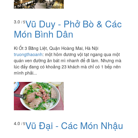
Vũ Duy - Phở Bò & Các
3.0
/ 5
Món Bình Dân
Ki Ốt 3 Bằng Liệt, Quận Hoàng Mai, Hà Nội
truongthaoanh
:
một hôm đương vội tạt ngang qua một
quán ven đường ăn bát mì nhanh để đi làm. Nhưng mà
lúc đấy đang có khoảng 23 khách mà chỉ có 1 bếp nên
mình phải...
Vũ Đại - Các Món Nhậu
4.0
/ 5