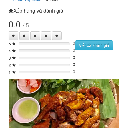
Xếp hạng và đánh giá
0.0
/ 5
0
5
0%
Viết bài đánh giá
0
4
0%
0
3
0%
0
2
0%
0
1
0%