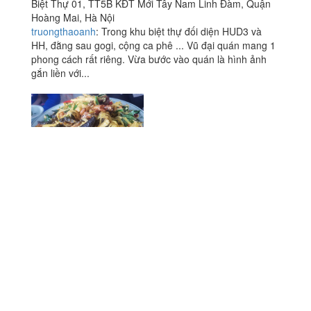
Biệt Thự 01, TT5B KĐT Mới Tây Nam Linh Đàm, Quận
Hoàng Mai, Hà Nội
truongthaoanh
:
Trong khu biệt thự đối diện HUD3 và
HH, đằng sau gogi, cộng ca phê ... Vũ đại quán mang 1
phong cách rất riêng. Vừa bước vào quán là hình ảnh
gắn liền với...
Xem thêm
Ăn uống
-
Du lịch
-
Cưới hỏi
-
Làm đẹp
-
Vui chơi
-
Mua sắm
-
Giáo dục
-
Dịch vụ