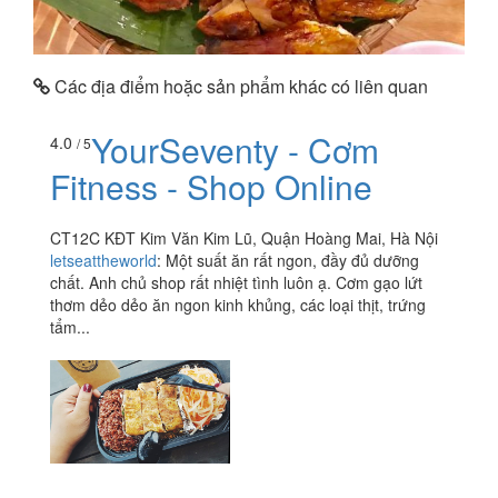
Các địa điểm hoặc sản phẩm khác có liên quan
YourSeventy - Cơm
4.0
/ 5
Fitness - Shop Online
CT12C KĐT Kim Văn Kim Lũ, Quận Hoàng Mai, Hà Nội
letseattheworld
:
Một suất ăn rất ngon, đầy đủ dưỡng
chất. Anh chủ shop rất nhiệt tình luôn ạ. Cơm gạo lứt
thơm dẻo dẻo ăn ngon kinh khủng, các loại thịt, trứng
tẩm...