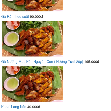
Gà Rán theo suất
90.000đ
Gà Nướng Mắc Kén Nguyên Con ( Nướng Tươi 20p)
195.000đ
Khoai Lang Kén
40.000đ