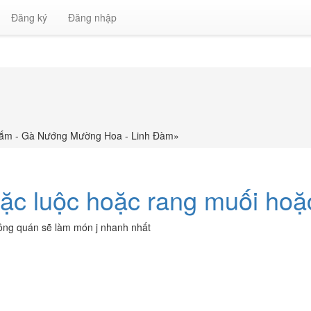
Đăng ký
Đăng nhập
mắm - Gà Nướng Mường Hoa - Linh Đàm
»
c luộc hoặc rang muối hoặ
hông quán sẽ làm món j nhanh nhất