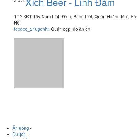
Xích Beer - Linh Đàm
/ 5
TT2 KĐT Tây Nam Linh Đàm, Bằng Liệt, Quận Hoàng Mai, Hà
Nội
foodee_210gonhi
:
Quán đẹp, đồ ăn ổn
Ăn uống
-
Du lịch
-