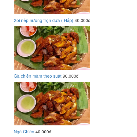
Xôi nếp nương trộn dừa ( Hấp)
40.000đ
Gà chiên mắm theo suất
90.000đ
Ngô Chiên
40.000đ