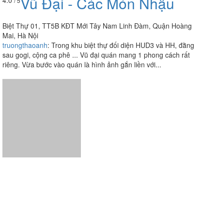
Vũ Đại - Các Món Nhậu
/ 5
Biệt Thự 01, TT5B KĐT Mới Tây Nam Linh Đàm, Quận Hoàng
Mai, Hà Nội
truongthaoanh
:
Trong khu biệt thự đối diện HUD3 và HH, đằng
sau gogi, cộng ca phê ... Vũ đại quán mang 1 phong cách rất
riêng. Vừa bước vào quán là hình ảnh gắn liền với...