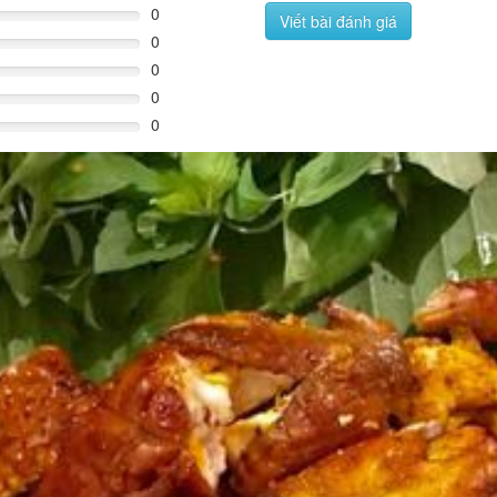
0
Viết bài đánh giá
0
0
0
0