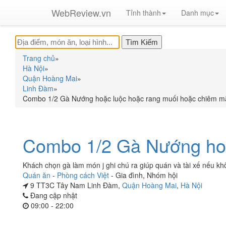
WebReview.vn
Tỉnh thành
Danh mục
Trang chủ
»
Hà Nội
»
Quận Hoàng Mai
»
Linh Đàm
»
Combo 1/2 Gà Nướng hoặc luộc hoặc rang muối hoặc chiêm 
Combo 1/2 Gà Nướng hoặ
Khách chọn gà làm món j ghi chú ra giúp quán và tài xế nếu k
Quán ăn
-
Phòng cách Việt
-
Gia đình
,
Nhóm hội
9 TT3C Tây Nam Linh Đàm,
Quận Hoàng Mai
,
Hà Nội
Đang cập nhật
09:00 - 22:00