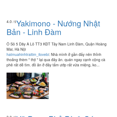
Yakimono - Nướng Nhật
4.0
/ 5
Bản - Linh Đàm
Ô Sô 5 Dãy A Lô TT3 KĐT Tây Nam Linh Đàm, Quận Hoàng
Mai, Hà Nội
hatmuahinhtraitim_ilovebi
:
Nhà mình ở gần đấy nên thỉnh
thoảng thèm " thịt " lại qua đây ăn. quán ngay cạnh cộng cà
phê rất dễ tìm. đồ ăn ở đây tẩm ướp rất vừa miệng, ko...
3.0