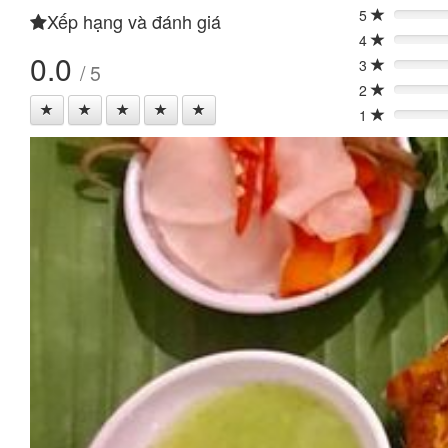
5
Xếp hạng và đánh giá
0%
4
0%
0.0
3
/ 5
0%
2
0%
1
0%