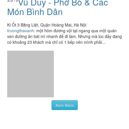
Vũ Duy - Phở Bò & Các
/ 5
Món Bình Dân
Ki Ốt 3 Bằng Liệt, Quận Hoàng Mai, Hà Nội
truongthaoanh
:
một hôm đương vội tạt ngang qua một quán
ven đường ăn bát mì nhanh để đi làm. Nhưng mà lúc đấy đang
có khoảng 23 khách mà chỉ có 1 bếp nên mình phải...
Xem thêm