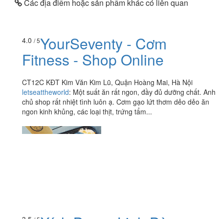
Các địa điểm hoặc sản phẩm khác có liên quan
YourSeventy - Cơm
4.0
/ 5
Fitness - Shop Online
CT12C KĐT Kim Văn Kim Lũ, Quận Hoàng Mai, Hà Nội
letseattheworld
:
Một suất ăn rất ngon, đầy đủ dưỡng chất. Anh
chủ shop rất nhiệt tình luôn ạ. Cơm gạo lứt thơm dẻo dẻo ăn
ngon kinh khủng, các loại thịt, trứng tẩm...
3.5