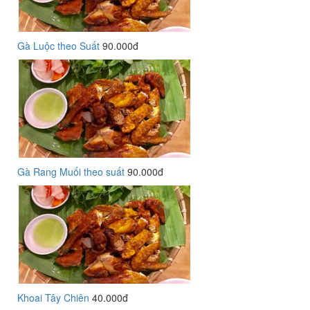
Gà Luộc theo Suất
90.000đ
Gà Rang Muối theo suất
90.000đ
Khoai Tây Chiên
40.000đ