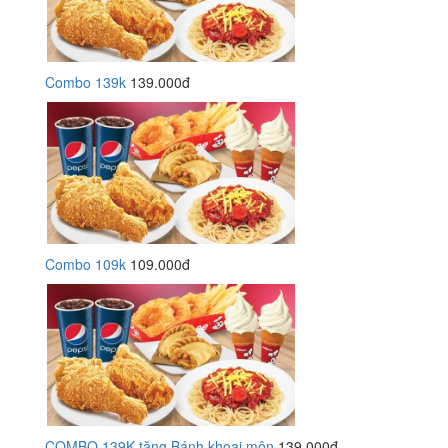
Combo 139k
139.000đ
Combo 109k
109.000đ
COMBO 139K tặng Bánh khoai môn
139.000đ