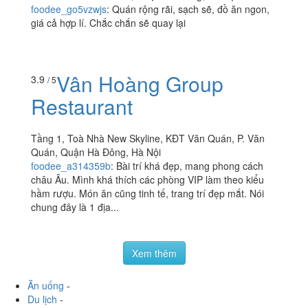
Than Hoa Không Khói
18 BT5 KĐT Văn Quán, Quận Hà Đông, Hà Nội
foodee_go5vzwjs
:
Quán rộng rãi, sạch sẽ, đồ ăn ngon,
giá cả hợp lí. Chắc chắn sẽ quay lại
Vân Hoàng Group
3.9
/ 5
Restaurant
Tầng 1, Toà Nhà New Skyline, KĐT Văn Quán, P. Văn
Quán, Quận Hà Đông, Hà Nội
foodee_a314359b
:
Bài trí khá đẹp, mang phong cách
châu Âu. Mình khá thích các phòng VIP làm theo kiểu
hầm rượu. Món ăn cũng tinh tế, trang trí đẹp mắt. Nói
chung đây là 1 địa...