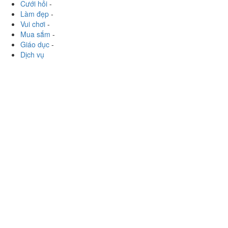
Xem thêm
Ăn uống
-
Du lịch
-
Cưới hỏi
-
Làm đẹp
-
Vui chơi
-
Mua sắm
-
Giáo dục
-
Dịch vụ