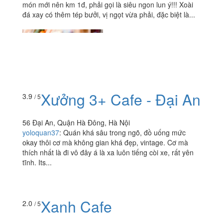
món mới nên km 1đ, phải gọi là siêu ngon lun ý!!! Xoài
đá xay có thêm tép bưởi, vị ngọt vừa phải, đặc biệt là...
Xưởng 3+ Cafe - Đại An
3.9
/ 5
56 Đại An, Quận Hà Đông, Hà Nội
yoloquan37
:
Quán khá sâu trong ngõ, đồ uống mức
okay thôi cơ mà không gian khá đẹp, vintage. Cơ mà
thích nhất là đi vô đây á là xa luôn tiếng còi xe, rất yên
tĩnh. Its...