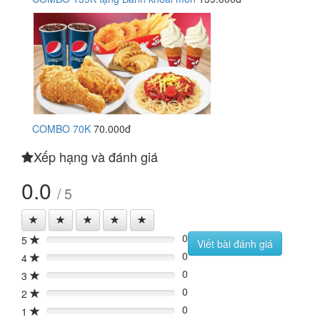
COMBO 70K
70.000đ
Xếp hạng và đánh giá
0.0
/ 5
0
5
0%
Viết bài đánh giá
0
4
0%
0
3
0%
0
2
0%
0
1
0%