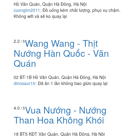
Xanh Cafe
2.0
/ 5
Hồ Văn Quán, Quận Hà Đông, Hà Nội
cuongtm2011
:
Đồ uống kém chất lượng, phục vụ chậm.
Không wifi và sẽ ko quay lại
Wang Wang - Thịt
2.2
/ 5
Nướng Hàn Quốc - Văn
Quán
02 BT-1B Hồ Văn Quán, Quận Hà Đông, Hà Nội
dinosaur1tr
:
Đã ăn 1 lần không bao giừo quay lại
Vua Nướng - Nướng
4.0
/ 5