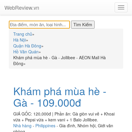
WebReview.vn
Toggl
navig
Trang chủ
»
Hà Nội
»
Quận Hà Đông
»
Hồ Văn Quán
»
Khám phá mùa hè - Gà - Jollibee - AEON Mall Hà
Đông
»
Khám phá mùa hè -
Gà - 109.000đ
GIÁ GỐC: 120,000đ | Phần ăn: Gà giòn vui vẻ + Khoai
vừa + Pepsi vừa + kem vani + 1 Balo Jollibee.
Nhà hàng
-
Philippines
-
Gia đình
,
Nhóm hội
,
Giới văn
phòng