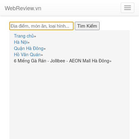
WebReview.vn
Toggl
navig
Trang chủ
»
Hà Nội
»
Quận Hà Đông
»
Hồ Văn Quán
»
6 Miếng Gà Rán - Jollibee - AEON Mall Hà Đông
»