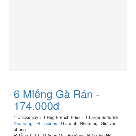
6 Miếng Gà Rán -
174.000đ
1 Chickenjoy + 1 Reg French Fries + 1 Large Softdrink
Nhà hàng
-
Philippines
-
Gia đình
,
Nhóm hội
,
Giới văn
phòng
Tầng 3, TTTM Aeon Mall Hà Đông, P. Dương Nội,