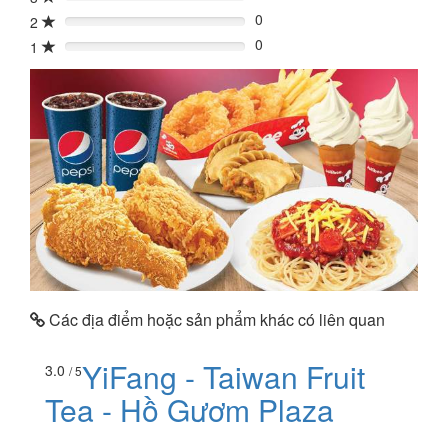
0%
0
2
0%
0
1
0%
Các địa điểm hoặc sản phẩm khác có liên quan
YiFang - Taiwan Fruit
3.0
/ 5
Tea - Hồ Gươm Plaza