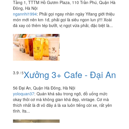
Tầng 1, TTTM Hồ Gươm Plaza, 110 Trần Phú, Quận Hà
Đông, Hà Nội
ngannhi1994
:
Phải gọi ngay nhân ngày Yifang giới thiệu
món mới nên km 1đ, phải gọi là siêu ngon lun ý!!! Xoài
đá xay có thêm tép bưởi, vị ngọt vừa phải, đặc biệt là...
Xưởng 3+ Cafe - Đại An
3.9
/ 5
56 Đại An, Quận Hà Đông, Hà Nội
yoloquan37
:
Quán khá sâu trong ngõ, đồ uống mức
okay thôi cơ mà không gian khá đẹp, vintage. Cơ mà
thích nhất là đi vô đây á là xa luôn tiếng còi xe, rất yên
tĩnh. Its...