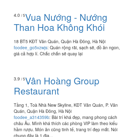
02 BT-1B Hồ Văn Quán, Quận Hà Đông, Hà Nội
dinosaur1tr
:
Đã ăn 1 lần không bao giừo quay lại
Vua Nướng - Nướng
4.0
/ 5
Than Hoa Không Khói
18 BT5 KĐT Văn Quán, Quận Hà Đông, Hà Nội
foodee_go5vzwjs
:
Quán rộng rãi, sạch sẽ, đồ ăn ngon,
giá cả hợp lí. Chắc chắn sẽ quay lại
Vân Hoàng Group
3.9
/ 5
Restaurant
Tầng 1, Toà Nhà New Skyline, KĐT Văn Quán, P. Văn