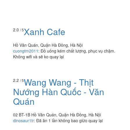
Xanh Cafe
2.0
/ 5
Hồ Văn Quán, Quận Hà Đông, Hà Nội
cuongtm2011
:
Đồ uống kém chất lượng, phục vụ chậm.
Không wifi và sẽ ko quay lại
Wang Wang - Thịt
2.2
/ 5
Nướng Hàn Quốc - Văn
Quán