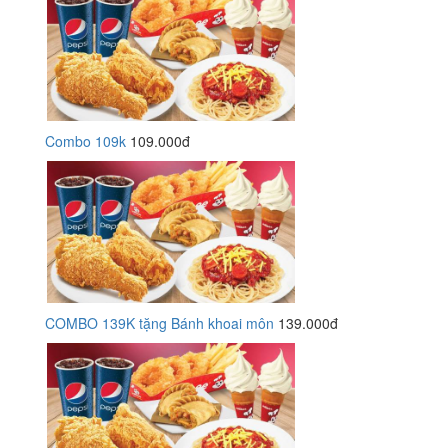
Combo 109k
109.000đ
COMBO 139K tặng Bánh khoai môn
139.000đ