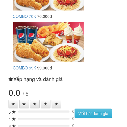
COMBO 70K
70.000đ
COMBO 99K
99.000đ
Xếp hạng và đánh giá
0.0
/ 5
0
5
0%
Viết bài đánh giá
0
4
0%
0
3