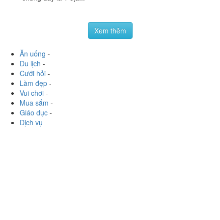
Quán, Quận Hà Đông, Hà Nội
foodee_a314359b
:
Bài trí khá đẹp, mang phong cách
châu Âu. Mình khá thích các phòng VIP làm theo kiểu
hầm rượu. Món ăn cũng tinh tế, trang trí đẹp mắt. Nói
chung đây là 1 địa...
Xem thêm
Ăn uống
-
Du lịch
-
Cưới hỏi
-
Làm đẹp
-
Vui chơi
-
Mua sắm
-
Giáo dục
-
Dịch vụ