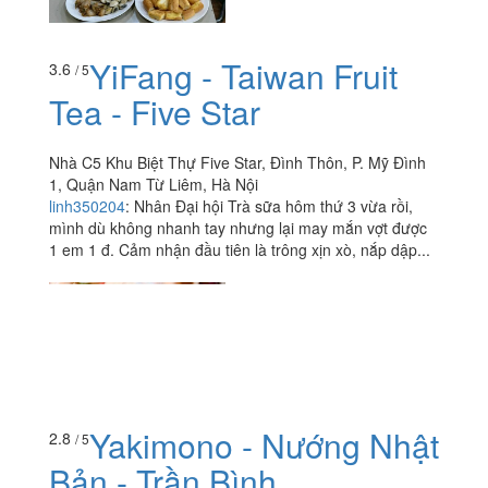
YiFang - Taiwan Fruit
3.6
/ 5
Tea - Five Star
Nhà C5 Khu Biệt Thự Five Star, Đình Thôn, P. Mỹ Đình
1, Quận Nam Từ Liêm, Hà Nội
linh350204
:
Nhân Đại hội Trà sữa hôm thứ 3 vừa rồi,
mình dù không nhanh tay nhưng lại may mắn vợt được
1 em 1 đ. Cảm nhận đầu tiên là trông xịn xò, nắp dập...
Yakimono - Nướng Nhật
2.8
/ 5
Bản - Trần Bình