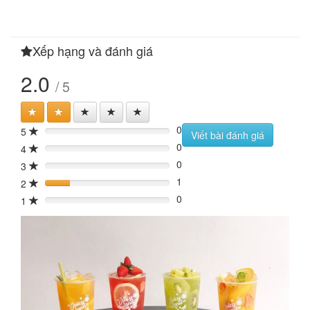
Xếp hạng và đánh giá
2.0
/ 5
0
5
0%
Viết bài đánh giá
0
4
0%
0
3
0%
1
2
20%
0
1
0%