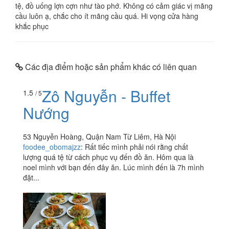
tệ, đồ uống lợn cợn như tào phớ. Không có cảm giác vị mãng
cầu luôn ạ, chắc cho ít mãng cầu quá. Hi vọng cửa hàng
khắc phục
Các địa điểm hoặc sản phẩm khác có liên quan
Zô Nguyễn - Buffet
1.5
/ 5
Nướng
53 Nguyễn Hoàng, Quận Nam Từ Liêm, Hà Nội
foodee_obomajzz
:
Rất tiếc mình phải nói rằng chất
lượng quá tệ từ cách phục vụ đến đồ ăn. Hôm qua là
noel mình với bạn đến đây ăn. Lúc mình đến là 7h mình
đặt...