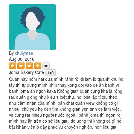
By
chulymee
Aug 30, 2016
Joma Bakery Cafe
1
Quán này hôm hai đứa mình rảnh rỗi đi lậm lờ quanh khu hồ
tây thì tự dưng mình nhìn thấy xong đòi vào để ăn bánh vì
bánh joma ăn ngon kaka Không gian quán cũng khá là rộng
rãi, quán giống như kiểu 1 biệt thự, hơi biệt lập tí xíu theo
như cảm nhận của mình. bản chất quán view không có gì
nhiều, chủ yếu họ đến tìm không gian yên tĩnh để làm việc,
và cũng rất nhiều người nước ngoài. bánh joma thì ngon rồi,
mình hay ăn trên cơ sở liễu giai. đồ uống thì không có gì nổi
bật Nhân viên ở đây phục vụ chuyên nghiệp, hơn liễu giai