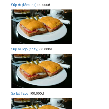
Súp ớt (kèm thịt)
60.000đ
Súp bí ngô (chay)
60.000đ
Sa lát Taco
100.000đ