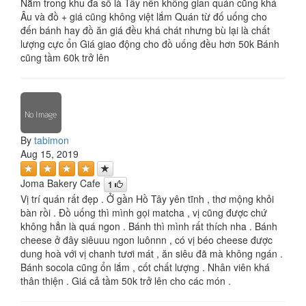
Nằm trong khu đa số là Tây nên không gian quán cũng khá
Âu và đồ + giá cũng không việt lắm Quán từ đố uống cho
đến bánh hay đồ ăn giá đều khá chát nhưng bù lại là chất
lượng cực ổn Giá giao động cho đồ uống đều hơn 50k Bánh
cũng tầm 60k trở lên
By
tabimon
Aug 15, 2019
Joma Bakery Cafe
1
Vị trí quán rất đẹp . Ở gần Hồ Tây yên tĩnh , thơ mộng khỏi
bàn rồi . Đồ uống thì mình gọi matcha , vị cũng được chứ
không hẳn là quá ngon . Bánh thì mình rất thích nha . Bánh
cheese ở đây siêuuu ngon luônnn , có vị béo cheese được
dung hoà với vị chanh tươi mát , ăn siêu đã mà không ngán .
Bánh socola cũng ổn lắm , cốt chất lượng . Nhân viên khá
thân thiện . Giá cả tầm 50k trở lên cho các món .