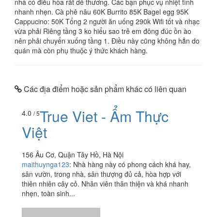
nhà có điều hòa rất dễ thương. Các bạn phục vụ nhiệt tình
nhanh nhẹn. Cà phê nâu 60K Burrito 85K Bagel egg 95K
Cappucino: 50K Tổng 2 người ăn uống 290k Wifi tốt và nhạc
vừa phải Riêng tầng 3 ko hiểu sao trẻ em đông đúc ồn ào
nên phải chuyển xuống tầng 1. Điều này cũng không hẳn do
quán mà còn phụ thuộc ý thức khách hàng.
Các địa điểm hoặc sản phẩm khác có liên quan
True Viet - Ẩm Thực
4.0
/ 5
Việt
156 Âu Cơ, Quận Tây Hồ, Hà Nội
maithuynga123
:
Nhà hàng này có phong cách khá hay,
sân vườn, trong nhà, sân thượng đủ cả, hòa hợp với
thiên nhiên cây cỏ. Nhân viên thân thiện và khá nhanh
nhẹn, toàn sinh...