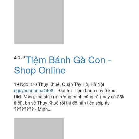
Tiệm Bánh Gà Con -
4.0
/ 5
Shop Online
19 Ngõ 370 Thụy Khuê, Quận Tây Hồ, Hà Nội
nguyenanhnha1408
:
- Đợt trc' Tiệm bánh này ở khu
Dịch Vọng, mà ship ra trường mình cũng rẻ (may có 25k
thôi), bh về Thụy Khuê rồi thì đỡ hẳn tiền ship ấy
???????? - Mình...
Savoor - The House Of
4.8
/ 5