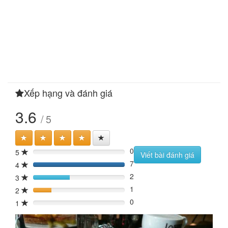
Xếp hạng và đánh giá
3.6
/ 5
0
5
0%
Viết bài đánh giá
7
4
140%
2
3
40%
1
2
20%
0
1
0%