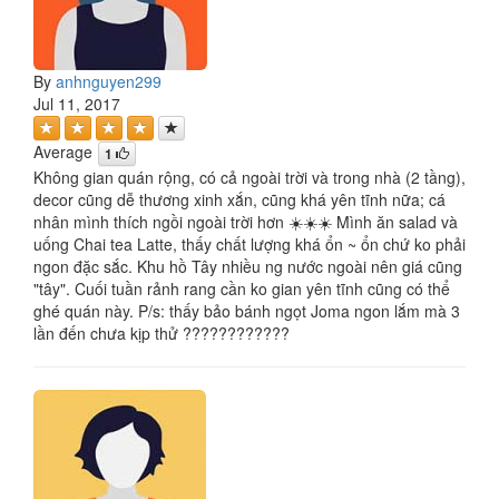
By
anhnguyen299
Jul 11, 2017
Average
1
Không gian quán rộng, có cả ngoài trời và trong nhà (2 tầng),
decor cũng dễ thương xinh xắn, cũng khá yên tĩnh nữa; cá
nhân mình thích ngồi ngoài trời hơn ☀️☀️☀️ Mình ăn salad và
uống Chai tea Latte, thấy chất lượng khá ổn ~ ổn chứ ko phải
ngon đặc sắc. Khu hồ Tây nhiều ng nước ngoài nên giá cũng
"tây". Cuối tuần rảnh rang cần ko gian yên tĩnh cũng có thể
ghé quán này. P/s: thấy bảo bánh ngọt Joma ngon lắm mà 3
lần đến chưa kịp thử ????????????