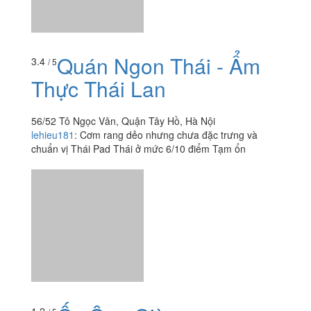
56/52 Tô Ngọc Vân, Quận Tây Hồ, Hà Nội
lehieu181
:
Cơm rang dẻo nhưng chưa đặc trưng và
chuẩn vị Thái Pad Thái ở mức 6/10 điểm Tạm ổn
Ốc Ông Già
1.2
/ 5
31 Tô Ngọc Vân, Quận Tây Hồ, Hà Nội
namnhan0511
: